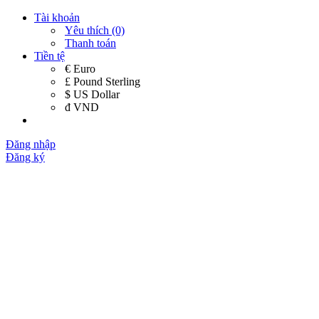
Tài khoản
Yêu thích (0)
Thanh toán
Tiền tệ
€ Euro
£ Pound Sterling
$ US Dollar
đ VND
Đăng nhập
Đăng ký