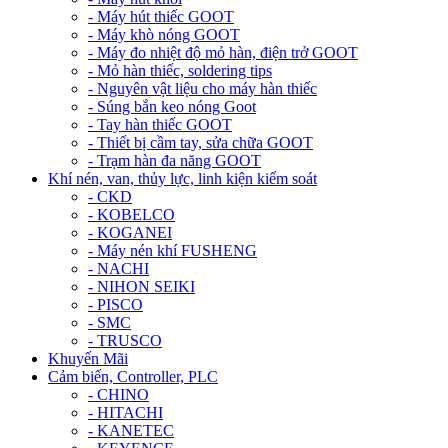
- Máy hút thiếc GOOT
- Máy khò nóng GOOT
- Máy đo nhiệt độ mỏ hàn, điện trở GOOT
- Mỏ hàn thiếc, soldering tips
- Nguyên vật liệu cho máy hàn thiếc
- Súng bắn keo nóng Goot
- Tay hàn thiếc GOOT
- Thiết bị cầm tay, sửa chữa GOOT
- Trạm hàn đa năng GOOT
Khí nén, van, thủy lực, linh kiện kiểm soát
- CKD
- KOBELCO
- KOGANEI
- Máy nén khí FUSHENG
- NACHI
- NIHON SEIKI
- PISCO
- SMC
- TRUSCO
Khuyến Mãi
Cảm biến, Controller, PLC
- CHINO
- HITACHI
- KANETEC