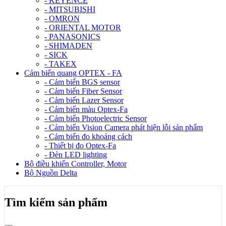
- KEYENCE
- MITSUBISHI
- OMRON
- ORIENTAL MOTOR
- PANASONICS
- SHIMADEN
- SICK
- TAKEX
Cảm biến quang OPTEX - FA
- Cảm biến BGS sensor
- Cảm biến Fiber Sensor
- Cảm biến Lazer Sensor
- Cảm biến màu Optex-Fa
- Cảm biến Photoelectric Sensor
- Cảm biến Vision Camera phát hiện lỗi sản phẩm
- Cảm biến đo khoảng cách
- Thiết bị đo Optex-Fa
- Đèn LED lighting
Bộ điều khiển Controller, Motor
Bộ Nguồn Delta
Tìm kiếm sản phẩm