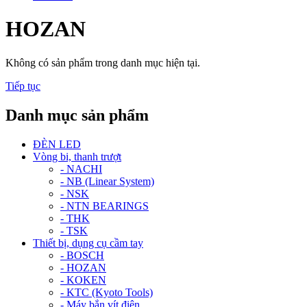
HOZAN
Không có sản phẩm trong danh mục hiện tại.
Tiếp tục
Danh mục sản phẩm
ĐÈN LED
Vòng bi, thanh trượt
- NACHI
- NB (Linear System)
- NSK
- NTN BEARINGS
- THK
- TSK
Thiết bị, dụng cụ cầm tay
- BOSCH
- HOZAN
- KOKEN
- KTC (Kyoto Tools)
- Máy bắn vít điện