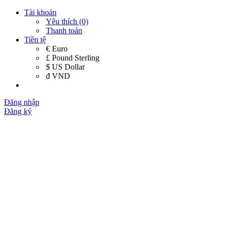
Tài khoản
Yêu thích (0)
Thanh toán
Tiền tệ
€ Euro
£ Pound Sterling
$ US Dollar
đ VND
Đăng nhập
Đăng ký