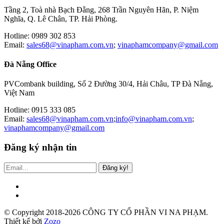
Tầng 2, Toà nhà Bạch Đằng, 268 Trần Nguyên Hãn, P. Niệm
Nghĩa, Q. Lê Chân, TP. Hải Phòng.
Hotline: 0989 302 853
Email:
sales68@vinapham.com.vn
;
vinaphamcompany@gmail.com
Đà Nẵng Office
PVCombank building, Số 2 Đường 30/4, Hải Châu, TP Đà Nẵng,
Việt Nam
Hotline: 0915 333 085
Email:
sales68@vinapham.com.vn
;
info@vinapham.com.vn
;
vinaphamcompany@gmail.com
Đăng ký nhận tin
Đăng ký!
© Copyright 2018-2026 CÔNG TY CỔ PHẦN VI NA PHẠM.
Thiết kế bởi
Zozo