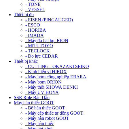
- TONE
- VESSEL
Thiết bị đo
- EISEN (PINGAUGED)
- ESCO
- HORIBA
- IMADA
- Máy đo hạt bụi RION
- MITUTOYO
- TECLOCK
- Đo lực CEDAR
Thiết bị khác
- CUTTING - OKAZAKI SEIKO
- Kính hiển vi HIROX
- Máy bơm công nghiệp EBARA
- Máy bơm ORION
- Máy thổi SHOWA DENKI
- Máy UV HOYA
SSR Role Bán Dẫn
Máy hàn thiếc GOOT
- Bể hàn thiếc GOOT
- Máy cấp thiếc tự động GOOT
- Máy hàn robot GOOT
- Máy hàn thiếc
- Máy hút khói