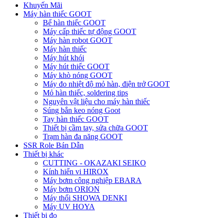
Khuyến Mãi
Máy hàn thiếc GOOT
Bể hàn thiếc GOOT
Máy cấp thiếc tự động GOOT
Máy hàn robot GOOT
Máy hàn thiếc
Máy hút khói
Máy hút thiếc GOOT
Máy khò nóng GOOT
Máy đo nhiệt độ mỏ hàn, điện trở GOOT
Mỏ hàn thiếc, soldering tips
Nguyên vật liệu cho máy hàn thiếc
Súng bắn keo nóng Goot
Tay hàn thiếc GOOT
Thiết bị cầm tay, sửa chữa GOOT
Trạm hàn đa năng GOOT
SSR Role Bán Dẫn
Thiết bị khác
CUTTING - OKAZAKI SEIKO
Kính hiển vi HIROX
Máy bơm công nghiệp EBARA
Máy bơm ORION
Máy thổi SHOWA DENKI
Máy UV HOYA
Thiết bị đo