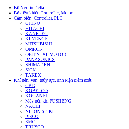
Bộ Nguồn Delta
Bộ điều khiển Controller, Motor
Cảm biến, Controller, PLC
CHINO
HITACHI
KANETEC
KEYENCE
MITSUBISHI
OMRON
ORIENTAL MOTOR
PANASONICS
SHIMADEN
SICK
TAKEX
Khí nén, van, thủy lực, linh kiện kiểm soát
CKD
KOBELCO
KOGANEI
Máy nén khí FUSHENG
NACHI
NIHON SEIKI
PISCO
SMC
TRUSCO