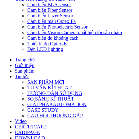
Cảm biến BGS sensor
Cảm biến Fiber Sensor
Cảm biến Lazer Sensor
Cảm biến màu Optex-Fa
Cảm biến Photoelectric Sensor
Cảm biến Vision Camera phát hiện lỗi sản phẩm
Cảm biến đo khoảng cách
Thiết bị đo Optex-Fa
Đèn LED lighting
Trang chủ
Giới thiệu
Sản phẩm
Tin tức
SẢN PHẨM MỚI
TƯ VẤN KĨ THUẬT
HƯỚNG DẪN SỬ DỤNG
SO SÁNH KĨ THUẬT
GIẢI PHÁP AUTOMATION
CASE STUDY
CÂU HỎI THƯỜNG GẶP
Video
CERTIFICATE
LADIPAGE
DOWNLOAD