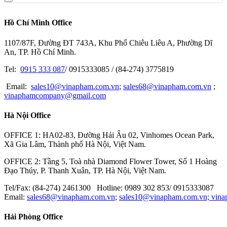
Hồ Chí Minh Office
1107/87F, Đường ĐT 743A, Khu Phố Chiêu Liêu A, Phường Dĩ
An, TP. Hồ Chí Minh.
Tel:
0915 333 087
/ 0915333085 / (84-274) 3775819
Email:
sales10@vinapham.com.vn
;
sales68@vinapham.com.vn
;
vinaphamcompany@gmail.com
Hà Nội Office
OFFICE 1: HA02-83, Đường Hải Âu 02, Vinhomes Ocean Park,
Xã Gia Lâm, Thành phố Hà Nội, Việt Nam.
OFFICE 2: Tầng 5, Toà nhà Diamond Flower Tower, Số 1 Hoàng
Đạo Thúy, P. Thanh Xuân, TP. Hà Nội, Việt Nam.
Tel/Fax: (84-274) 2461300 Hotline: 0989 302 853/ 0915333087
Email:
sales68@vinapham.com.vn
;
sales10@vinapham.com.vn;
vin
Hải Phòng Office