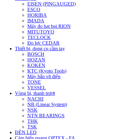
EISEN (PINGAUGED)
ESCO
HORIBA
IMADA
Máy đo hạt bụi RION
MITUTOYO
TECLOCK
Đo lực CEDAR
Thiết bị, dụng cụ cầm tay
BOSCH
HOZAN
KOKEN
KTC (Kyoto Tools)
Máy bắn vít điện
TONE
VESSEL
Vòng bi, thanh trượt
NACHI
NB (Linear System)
NSK
NTN BEARINGS
THK
TSK
ĐÈN LED
Cảm biến quang OPTEX - FA