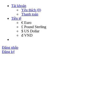
Tài khoản
Yêu thích (0)
Thanh toán
Tiền tệ
€ Euro
£ Pound Sterling
$ US Dollar
đ VND
Đăng nhập
Đăng ký