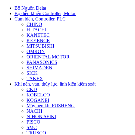
Bộ Nguồn Delta
Bộ điều khiển Controller, Motor
Cảm biến, Controller, PLC
CHINO
HITACHI
KANETEC
KEYENCE
MITSUBISHI
OMRON
ORIENTAL MOTOR
PANASONICS
SHIMADEN
SICK
TAKEX
Khí nén, van, thủy lực, linh kiện kiểm soát
CKD
KOBELCO
KOGANEI
Máy nén khí FUSHENG
NACHI
NIHON SEIKI
PISCO
SMC
TRUSCO