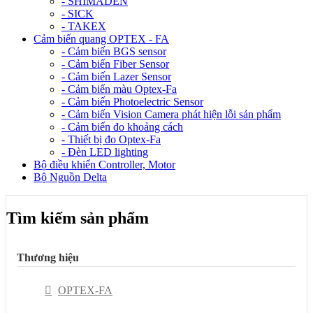
- SHIMADEN
- SICK
- TAKEX
Cảm biến quang OPTEX - FA
- Cảm biến BGS sensor
- Cảm biến Fiber Sensor
- Cảm biến Lazer Sensor
- Cảm biến màu Optex-Fa
- Cảm biến Photoelectric Sensor
- Cảm biến Vision Camera phát hiện lỗi sản phẩm
- Cảm biến đo khoảng cách
- Thiết bị đo Optex-Fa
- Đèn LED lighting
Bộ điều khiển Controller, Motor
Bộ Nguồn Delta
Tìm kiếm sản phẩm
Thương hiệu
OPTEX-FA