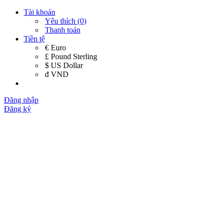
Tài khoản
Yêu thích (0)
Thanh toán
Tiền tệ
€ Euro
£ Pound Sterling
$ US Dollar
đ VND
Đăng nhập
Đăng ký