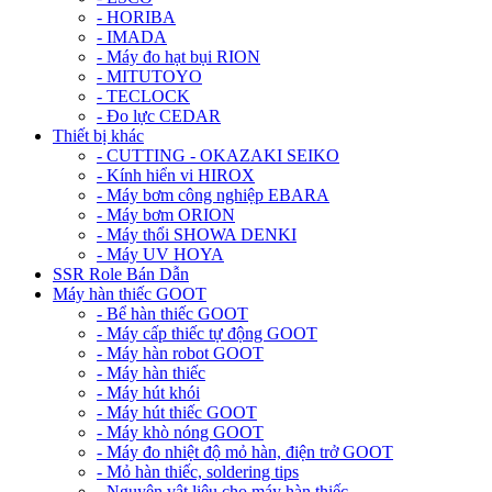
- HORIBA
- IMADA
- Máy đo hạt bụi RION
- MITUTOYO
- TECLOCK
- Đo lực CEDAR
Thiết bị khác
- CUTTING - OKAZAKI SEIKO
- Kính hiển vi HIROX
- Máy bơm công nghiệp EBARA
- Máy bơm ORION
- Máy thổi SHOWA DENKI
- Máy UV HOYA
SSR Role Bán Dẫn
Máy hàn thiếc GOOT
- Bể hàn thiếc GOOT
- Máy cấp thiếc tự động GOOT
- Máy hàn robot GOOT
- Máy hàn thiếc
- Máy hút khói
- Máy hút thiếc GOOT
- Máy khò nóng GOOT
- Máy đo nhiệt độ mỏ hàn, điện trở GOOT
- Mỏ hàn thiếc, soldering tips
- Nguyên vật liệu cho máy hàn thiếc