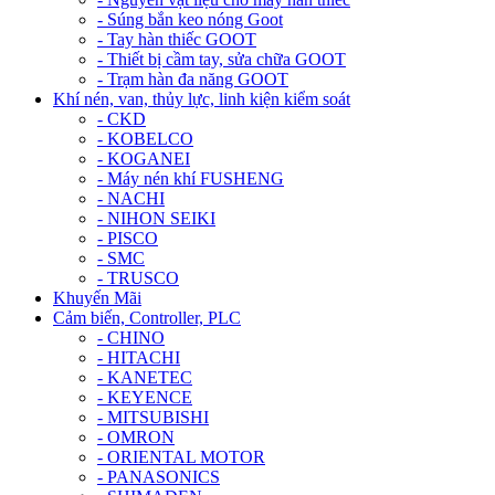
- Súng bắn keo nóng Goot
- Tay hàn thiếc GOOT
- Thiết bị cầm tay, sửa chữa GOOT
- Trạm hàn đa năng GOOT
Khí nén, van, thủy lực, linh kiện kiểm soát
- CKD
- KOBELCO
- KOGANEI
- Máy nén khí FUSHENG
- NACHI
- NIHON SEIKI
- PISCO
- SMC
- TRUSCO
Khuyến Mãi
Cảm biến, Controller, PLC
- CHINO
- HITACHI
- KANETEC
- KEYENCE
- MITSUBISHI
- OMRON
- ORIENTAL MOTOR
- PANASONICS