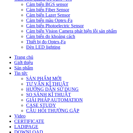
Cảm biến BGS sensor
Cảm biến Fiber Sensor
Cảm biến Lazer Sensor
Cảm biến màu Optex-Fa
Cảm biến Photoelectric Sensor
Cảm biến Vision Camera phát hiện lỗi sản phẩm
Cảm biến đo khoảng cách
Thiết bị đo Optex-Fa
Đèn LED lighting
Trang chủ
Giới thiệu
Sản phẩm
Tin tức
SẢN PHẨM MỚI
TƯ VẤN KĨ THUẬT
HƯỚNG DẪN SỬ DỤNG
SO SÁNH KĨ THUẬT
GIẢI PHÁP AUTOMATION
CASE STUDY
CÂU HỎI THƯỜNG GẶP
Video
CERTIFICATE
LADIPAGE
DOWNLOAD