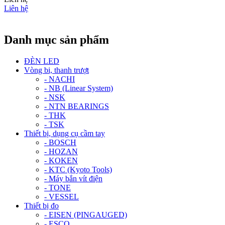
Liên hệ
Danh mục sản phẩm
ĐÈN LED
Vòng bi, thanh trượt
- NACHI
- NB (Linear System)
- NSK
- NTN BEARINGS
- THK
- TSK
Thiết bị, dụng cụ cầm tay
- BOSCH
- HOZAN
- KOKEN
- KTC (Kyoto Tools)
- Máy bắn vít điện
- TONE
- VESSEL
Thiết bị đo
- EISEN (PINGAUGED)
- ESCO