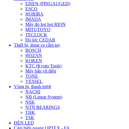
EISEN (PINGAUGED)
ESCO
HORIBA
IMADA
Máy đo hạt bụi RION
MITUTOYO
TECLOCK
Đo lực CEDAR
Thiết bị, dụng cụ cầm tay
BOSCH
HOZAN
KOKEN
KTC (Kyoto Tools)
Máy bắn vít điện
TONE
VESSEL
Vòng bi, thanh trượt
NACHI
NB (Linear System)
NSK
NTN BEARINGS
THK
TSK
ĐÈN LED
Cảm biến quang OPTEX - FA