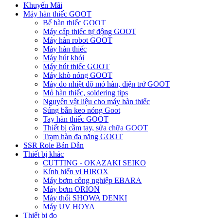
Khuyến Mãi
Máy hàn thiếc GOOT
Bể hàn thiếc GOOT
Máy cấp thiếc tự động GOOT
Máy hàn robot GOOT
Máy hàn thiếc
Máy hút khói
Máy hút thiếc GOOT
Máy khò nóng GOOT
Máy đo nhiệt độ mỏ hàn, điện trở GOOT
Mỏ hàn thiếc, soldering tips
Nguyên vật liệu cho máy hàn thiếc
Súng bắn keo nóng Goot
Tay hàn thiếc GOOT
Thiết bị cầm tay, sửa chữa GOOT
Trạm hàn đa năng GOOT
SSR Role Bán Dẫn
Thiết bị khác
CUTTING - OKAZAKI SEIKO
Kính hiển vi HIROX
Máy bơm công nghiệp EBARA
Máy bơm ORION
Máy thổi SHOWA DENKI
Máy UV HOYA
Thiết bị đo