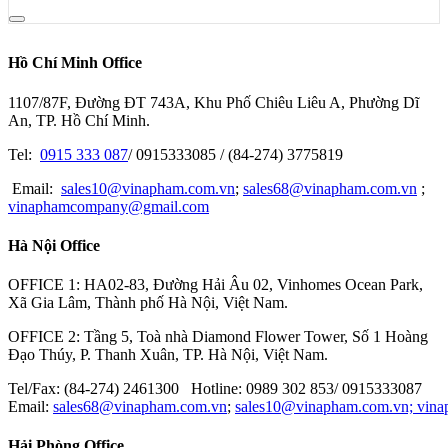
Hồ Chí Minh Office
1107/87F, Đường ĐT 743A, Khu Phố Chiêu Liêu A, Phường Dĩ
An, TP. Hồ Chí Minh.
Tel:
0915 333 087
/ 0915333085 / (84-274) 3775819
Email:
sales10@vinapham.com.vn
;
sales68@vinapham.com.vn
;
vinaphamcompany@gmail.com
Hà Nội Office
OFFICE 1: HA02-83, Đường Hải Âu 02, Vinhomes Ocean Park,
Xã Gia Lâm, Thành phố Hà Nội, Việt Nam.
OFFICE 2: Tầng 5, Toà nhà Diamond Flower Tower, Số 1 Hoàng
Đạo Thúy, P. Thanh Xuân, TP. Hà Nội, Việt Nam.
Tel/Fax: (84-274) 2461300 Hotline: 0989 302 853/ 0915333087
Email:
sales68@vinapham.com.vn
;
sales10@vinapham.com.vn;
vin
Hải Phòng Office