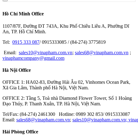
Hồ Chí Minh Office
1107/87F, Đường ĐT 743A, Khu Phố Chiêu Liêu A, Phường Dĩ
An, TP. Hồ Chí Minh.
Tel:
0915 333 087
/ 0915333085 / (84-274) 3775819
Email:
sales10@vinapham.com.vn
;
sales68@vinapham.com.vn
;
vinaphamcompany@gmail.com
Hà Nội Office
OFFICE 1: HA02-83, Đường Hải Âu 02, Vinhomes Ocean Park,
Xã Gia Lâm, Thành phố Hà Nội, Việt Nam.
OFFICE 2: Tầng 5, Toà nhà Diamond Flower Tower, Số 1 Hoàng
Đạo Thúy, P. Thanh Xuân, TP. Hà Nội, Việt Nam.
Tel/Fax: (84-274) 2461300 Hotline: 0989 302 853/ 0915333087
Email:
sales68@vinapham.com.vn
;
sales10@vinapham.com.vn;
vin
Hải Phòng Office