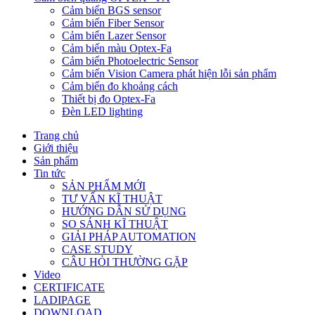
Cảm biến BGS sensor
Cảm biến Fiber Sensor
Cảm biến Lazer Sensor
Cảm biến màu Optex-Fa
Cảm biến Photoelectric Sensor
Cảm biến Vision Camera phát hiện lỗi sản phẩm
Cảm biến đo khoảng cách
Thiết bị đo Optex-Fa
Đèn LED lighting
Trang chủ
Giới thiệu
Sản phẩm
Tin tức
SẢN PHẨM MỚI
TƯ VẤN KĨ THUẬT
HƯỚNG DẪN SỬ DỤNG
SO SÁNH KĨ THUẬT
GIẢI PHÁP AUTOMATION
CASE STUDY
CÂU HỎI THƯỜNG GẶP
Video
CERTIFICATE
LADIPAGE
DOWNLOAD