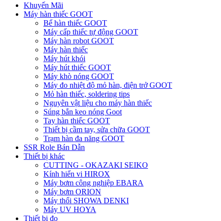
Khuyến Mãi
Máy hàn thiếc GOOT
Bể hàn thiếc GOOT
Máy cấp thiếc tự động GOOT
Máy hàn robot GOOT
Máy hàn thiếc
Máy hút khói
Máy hút thiếc GOOT
Máy khò nóng GOOT
Máy đo nhiệt độ mỏ hàn, điện trở GOOT
Mỏ hàn thiếc, soldering tips
Nguyên vật liệu cho máy hàn thiếc
Súng bắn keo nóng Goot
Tay hàn thiếc GOOT
Thiết bị cầm tay, sửa chữa GOOT
Trạm hàn đa năng GOOT
SSR Role Bán Dẫn
Thiết bị khác
CUTTING - OKAZAKI SEIKO
Kính hiển vi HIROX
Máy bơm công nghiệp EBARA
Máy bơm ORION
Máy thổi SHOWA DENKI
Máy UV HOYA
Thiết bị đo