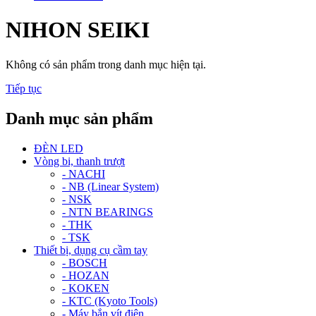
NIHON SEIKI
Không có sản phẩm trong danh mục hiện tại.
Tiếp tục
Danh mục sản phẩm
ĐÈN LED
Vòng bi, thanh trượt
- NACHI
- NB (Linear System)
- NSK
- NTN BEARINGS
- THK
- TSK
Thiết bị, dụng cụ cầm tay
- BOSCH
- HOZAN
- KOKEN
- KTC (Kyoto Tools)
- Máy bắn vít điện