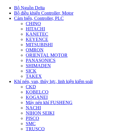
Bộ Nguồn Delta
Bộ điều khiển Controller, Motor
Cảm biến, Controller, PLC
CHINO
HITACHI
KANETEC
KEYENCE
MITSUBISHI
OMRON
ORIENTAL MOTOR
PANASONICS
SHIMADEN
SICK
TAKEX
Khí nén, van, thủy lực, linh kiện kiểm soát
CKD
KOBELCO
KOGANEI
Máy nén khí FUSHENG
NACHI
NIHON SEIKI
PISCO
SMC
TRUSCO