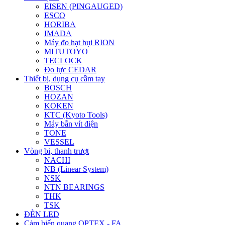
EISEN (PINGAUGED)
ESCO
HORIBA
IMADA
Máy đo hạt bụi RION
MITUTOYO
TECLOCK
Đo lực CEDAR
Thiết bị, dụng cụ cầm tay
BOSCH
HOZAN
KOKEN
KTC (Kyoto Tools)
Máy bắn vít điện
TONE
VESSEL
Vòng bi, thanh trượt
NACHI
NB (Linear System)
NSK
NTN BEARINGS
THK
TSK
ĐÈN LED
Cảm biến quang OPTEX - FA