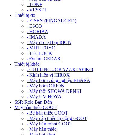
- TONE
- VESSEL
Thiết bị đo
- EISEN (PINGAUGED)
- ESCO
- HORIBA
- IMADA
- Máy đo hạt bụi RION
- MITUTOYO
- TECLOCK
- Đo lực CEDAR
Thiết bị khác
- CUTTING - OKAZAKI SEIKO
- Kính hiển vi HIROX
- Máy bơm công nghiệp EBARA
- Máy bơm ORION
- Máy thổi SHOWA DENKI
- Máy UV HOYA
SSR Role Bán Dẫn
Máy hàn thiếc GOOT
- Bể hàn thiếc GOOT
- Máy cấp thiếc tự động GOOT
- Máy hàn robot GOOT
- Máy hàn thiếc
- Máy hút khói