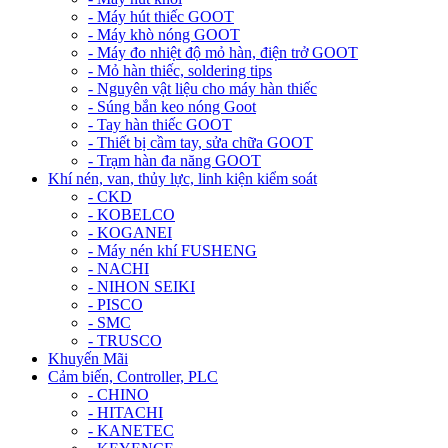
- Máy hút thiếc GOOT
- Máy khò nóng GOOT
- Máy đo nhiệt độ mỏ hàn, điện trở GOOT
- Mỏ hàn thiếc, soldering tips
- Nguyên vật liệu cho máy hàn thiếc
- Súng bắn keo nóng Goot
- Tay hàn thiếc GOOT
- Thiết bị cầm tay, sửa chữa GOOT
- Trạm hàn đa năng GOOT
Khí nén, van, thủy lực, linh kiện kiểm soát
- CKD
- KOBELCO
- KOGANEI
- Máy nén khí FUSHENG
- NACHI
- NIHON SEIKI
- PISCO
- SMC
- TRUSCO
Khuyến Mãi
Cảm biến, Controller, PLC
- CHINO
- HITACHI
- KANETEC