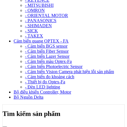
- KEYENCE
- MITSUBISHI
- OMRON
- ORIENTAL MOTOR
- PANASONICS
- SHIMADEN
- SICK
- TAKEX
Cảm biến quang OPTEX - FA
- Cảm biến BGS sensor
- Cảm biến Fiber Sensor
- Cảm biến Lazer Sensor
- Cảm biến màu Optex-Fa
- Cảm biến Photoelectric Sensor
- Cảm biến Vision Camera phát hiện lỗi sản phẩm
- Cảm biến đo khoảng cách
- Thiết bị đo Optex-Fa
- Đèn LED lighting
Bộ điều khiển Controller, Motor
Bộ Nguồn Delta
Tìm kiếm sản phẩm