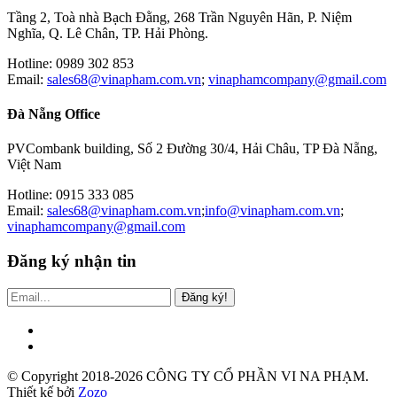
Tầng 2, Toà nhà Bạch Đằng, 268 Trần Nguyên Hãn, P. Niệm
Nghĩa, Q. Lê Chân, TP. Hải Phòng.
Hotline: 0989 302 853
Email:
sales68@vinapham.com.vn
;
vinaphamcompany@gmail.com
Đà Nẵng Office
PVCombank building, Số 2 Đường 30/4, Hải Châu, TP Đà Nẵng,
Việt Nam
Hotline: 0915 333 085
Email:
sales68@vinapham.com.vn
;
info@vinapham.com.vn
;
vinaphamcompany@gmail.com
Đăng ký nhận tin
Đăng ký!
© Copyright 2018-2026 CÔNG TY CỔ PHẦN VI NA PHẠM.
Thiết kế bởi
Zozo