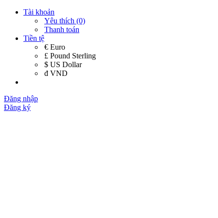
Tài khoản
Yêu thích (0)
Thanh toán
Tiền tệ
€ Euro
£ Pound Sterling
$ US Dollar
đ VND
Đăng nhập
Đăng ký