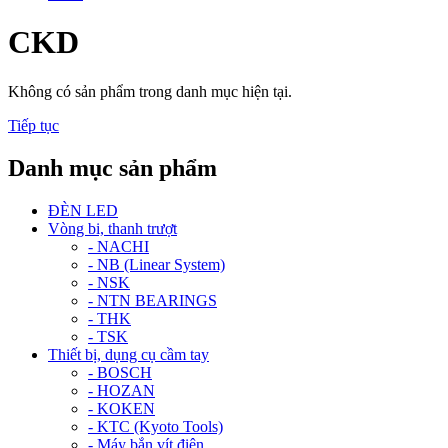
CKD
Không có sản phẩm trong danh mục hiện tại.
Tiếp tục
Danh mục sản phẩm
ĐÈN LED
Vòng bi, thanh trượt
- NACHI
- NB (Linear System)
- NSK
- NTN BEARINGS
- THK
- TSK
Thiết bị, dụng cụ cầm tay
- BOSCH
- HOZAN
- KOKEN
- KTC (Kyoto Tools)
- Máy bắn vít điện