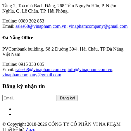
Tầng 2, Toà nhà Bạch Đằng, 268 Trần Nguyên Hãn, P. Niệm
Nghĩa, Q. Lê Chân, TP. Hải Phòng.
Hotline: 0989 302 853
Email:
sales68@vinapham.com.vn
;
vinaphamcompany@gmail.com
Đà Nẵng Office
PVCombank building, Số 2 Đường 30/4, Hải Châu, TP Đà Nẵng,
Việt Nam
Hotline: 0915 333 085
Email:
sales68@vinapham.com.vn
;
info@vinapham.com.vn
;
vinaphamcompany@gmail.com
Đăng ký nhận tin
Đăng ký!
© Copyright 2018-2026 CÔNG TY CỔ PHẦN VI NA PHẠM.
Thiết kế bởi
Zozo