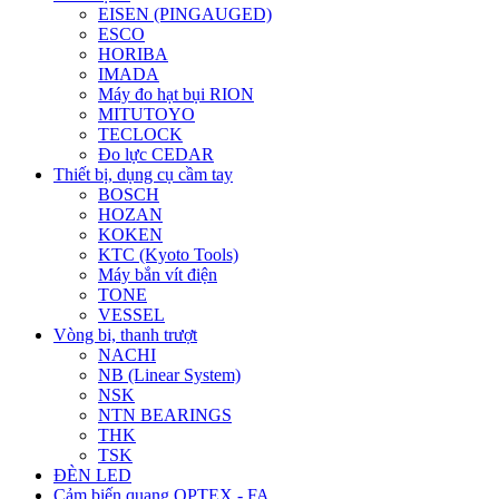
EISEN (PINGAUGED)
ESCO
HORIBA
IMADA
Máy đo hạt bụi RION
MITUTOYO
TECLOCK
Đo lực CEDAR
Thiết bị, dụng cụ cầm tay
BOSCH
HOZAN
KOKEN
KTC (Kyoto Tools)
Máy bắn vít điện
TONE
VESSEL
Vòng bi, thanh trượt
NACHI
NB (Linear System)
NSK
NTN BEARINGS
THK
TSK
ĐÈN LED
Cảm biến quang OPTEX - FA