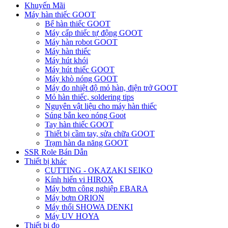
Khuyến Mãi
Máy hàn thiếc GOOT
Bể hàn thiếc GOOT
Máy cấp thiếc tự động GOOT
Máy hàn robot GOOT
Máy hàn thiếc
Máy hút khói
Máy hút thiếc GOOT
Máy khò nóng GOOT
Máy đo nhiệt độ mỏ hàn, điện trở GOOT
Mỏ hàn thiếc, soldering tips
Nguyên vật liệu cho máy hàn thiếc
Súng bắn keo nóng Goot
Tay hàn thiếc GOOT
Thiết bị cầm tay, sửa chữa GOOT
Trạm hàn đa năng GOOT
SSR Role Bán Dẫn
Thiết bị khác
CUTTING - OKAZAKI SEIKO
Kính hiển vi HIROX
Máy bơm công nghiệp EBARA
Máy bơm ORION
Máy thổi SHOWA DENKI
Máy UV HOYA
Thiết bị đo