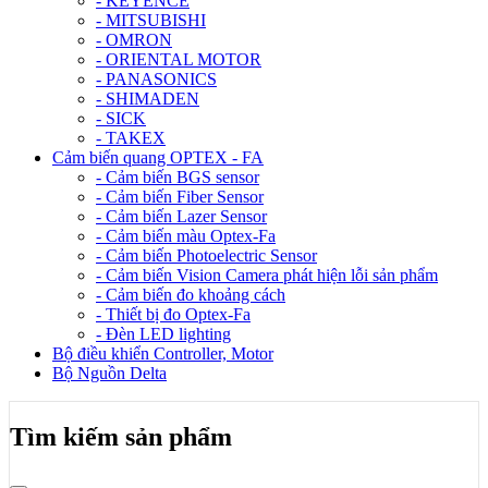
- KEYENCE
- MITSUBISHI
- OMRON
- ORIENTAL MOTOR
- PANASONICS
- SHIMADEN
- SICK
- TAKEX
Cảm biến quang OPTEX - FA
- Cảm biến BGS sensor
- Cảm biến Fiber Sensor
- Cảm biến Lazer Sensor
- Cảm biến màu Optex-Fa
- Cảm biến Photoelectric Sensor
- Cảm biến Vision Camera phát hiện lỗi sản phẩm
- Cảm biến đo khoảng cách
- Thiết bị đo Optex-Fa
- Đèn LED lighting
Bộ điều khiển Controller, Motor
Bộ Nguồn Delta
Tìm kiếm sản phẩm