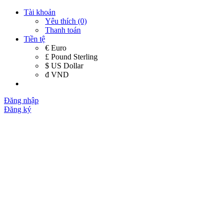
Tài khoản
Yêu thích (0)
Thanh toán
Tiền tệ
€ Euro
£ Pound Sterling
$ US Dollar
đ VND
Đăng nhập
Đăng ký