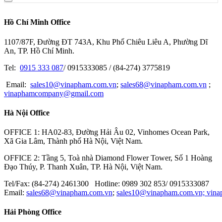
Hồ Chí Minh Office
1107/87F, Đường ĐT 743A, Khu Phố Chiêu Liêu A, Phường Dĩ
An, TP. Hồ Chí Minh.
Tel:
0915 333 087
/ 0915333085 / (84-274) 3775819
Email:
sales10@vinapham.com.vn
;
sales68@vinapham.com.vn
;
vinaphamcompany@gmail.com
Hà Nội Office
OFFICE 1: HA02-83, Đường Hải Âu 02, Vinhomes Ocean Park,
Xã Gia Lâm, Thành phố Hà Nội, Việt Nam.
OFFICE 2: Tầng 5, Toà nhà Diamond Flower Tower, Số 1 Hoàng
Đạo Thúy, P. Thanh Xuân, TP. Hà Nội, Việt Nam.
Tel/Fax: (84-274) 2461300 Hotline: 0989 302 853/ 0915333087
Email:
sales68@vinapham.com.vn
;
sales10@vinapham.com.vn;
vin
Hải Phòng Office