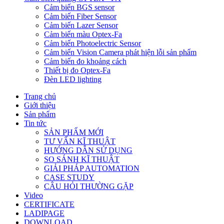
Cảm biến BGS sensor
Cảm biến Fiber Sensor
Cảm biến Lazer Sensor
Cảm biến màu Optex-Fa
Cảm biến Photoelectric Sensor
Cảm biến Vision Camera phát hiện lỗi sản phẩm
Cảm biến đo khoảng cách
Thiết bị đo Optex-Fa
Đèn LED lighting
Trang chủ
Giới thiệu
Sản phẩm
Tin tức
SẢN PHẨM MỚI
TƯ VẤN KĨ THUẬT
HƯỚNG DẪN SỬ DỤNG
SO SÁNH KĨ THUẬT
GIẢI PHÁP AUTOMATION
CASE STUDY
CÂU HỎI THƯỜNG GẶP
Video
CERTIFICATE
LADIPAGE
DOWNLOAD