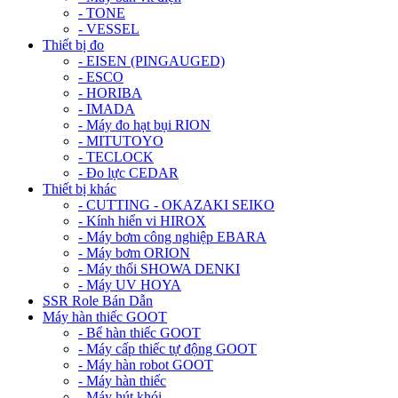
- TONE
- VESSEL
Thiết bị đo
- EISEN (PINGAUGED)
- ESCO
- HORIBA
- IMADA
- Máy đo hạt bụi RION
- MITUTOYO
- TECLOCK
- Đo lực CEDAR
Thiết bị khác
- CUTTING - OKAZAKI SEIKO
- Kính hiển vi HIROX
- Máy bơm công nghiệp EBARA
- Máy bơm ORION
- Máy thổi SHOWA DENKI
- Máy UV HOYA
SSR Role Bán Dẫn
Máy hàn thiếc GOOT
- Bể hàn thiếc GOOT
- Máy cấp thiếc tự động GOOT
- Máy hàn robot GOOT
- Máy hàn thiếc
- Máy hút khói