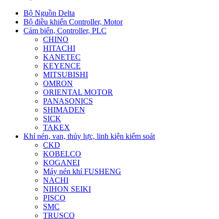
Bộ Nguồn Delta
Bộ điều khiển Controller, Motor
Cảm biến, Controller, PLC
CHINO
HITACHI
KANETEC
KEYENCE
MITSUBISHI
OMRON
ORIENTAL MOTOR
PANASONICS
SHIMADEN
SICK
TAKEX
Khí nén, van, thủy lực, linh kiện kiểm soát
CKD
KOBELCO
KOGANEI
Máy nén khí FUSHENG
NACHI
NIHON SEIKI
PISCO
SMC
TRUSCO