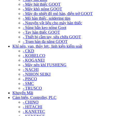
- Máy hút thiếc GOOT
- Máy khò nóng GOOT
- Máy đo nhiệt độ mỏ hàn, điện trở GOOT
- Mỏ hàn thiếc, soldering tips
- Nguyên vật liệu cho máy hàn thiếc
- Súng bắn keo nóng Goot
- Tay hàn thiếc GOOT
- Thiết bị cầm tay, sửa chữa GOOT
- Trạm hàn đa năng GOOT
Khí nén, van, thủy lực, linh kiện kiểm soát
- CKD
- KOBELCO
- KOGANEI
- Máy nén khí FUSHENG
- NACHI
- NIHON SEIKI
- PISCO
- SMC
- TRUSCO
Khuyến Mãi
Cảm biến, Controller, PLC
- CHINO
- HITACHI
- KANETEC