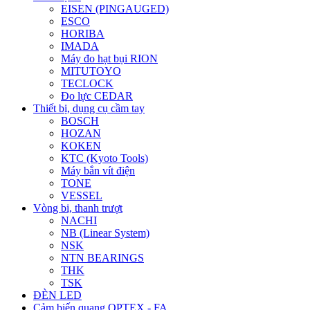
EISEN (PINGAUGED)
ESCO
HORIBA
IMADA
Máy đo hạt bụi RION
MITUTOYO
TECLOCK
Đo lực CEDAR
Thiết bị, dụng cụ cầm tay
BOSCH
HOZAN
KOKEN
KTC (Kyoto Tools)
Máy bắn vít điện
TONE
VESSEL
Vòng bi, thanh trượt
NACHI
NB (Linear System)
NSK
NTN BEARINGS
THK
TSK
ĐÈN LED
Cảm biến quang OPTEX - FA