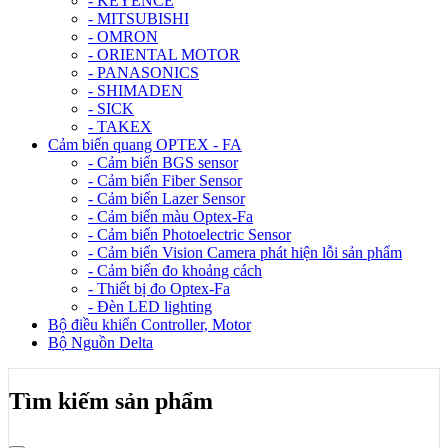
- KEYENCE
- MITSUBISHI
- OMRON
- ORIENTAL MOTOR
- PANASONICS
- SHIMADEN
- SICK
- TAKEX
Cảm biến quang OPTEX - FA
- Cảm biến BGS sensor
- Cảm biến Fiber Sensor
- Cảm biến Lazer Sensor
- Cảm biến màu Optex-Fa
- Cảm biến Photoelectric Sensor
- Cảm biến Vision Camera phát hiện lỗi sản phẩm
- Cảm biến đo khoảng cách
- Thiết bị đo Optex-Fa
- Đèn LED lighting
Bộ điều khiển Controller, Motor
Bộ Nguồn Delta
Tìm kiếm sản phẩm