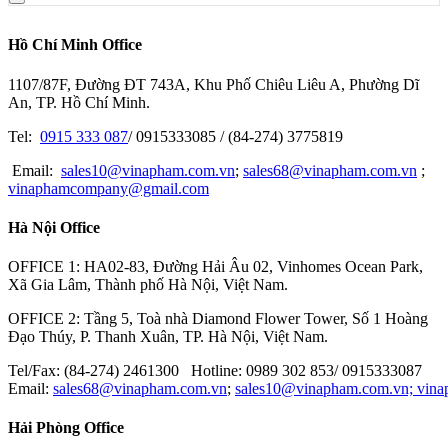
Hồ Chí Minh Office
1107/87F, Đường ĐT 743A, Khu Phố Chiêu Liêu A, Phường Dĩ
An, TP. Hồ Chí Minh.
Tel:
0915 333 087
/ 0915333085 / (84-274) 3775819
Email:
sales10@vinapham.com.vn
;
sales68@vinapham.com.vn
;
vinaphamcompany@gmail.com
Hà Nội Office
OFFICE 1: HA02-83, Đường Hải Âu 02, Vinhomes Ocean Park,
Xã Gia Lâm, Thành phố Hà Nội, Việt Nam.
OFFICE 2: Tầng 5, Toà nhà Diamond Flower Tower, Số 1 Hoàng
Đạo Thúy, P. Thanh Xuân, TP. Hà Nội, Việt Nam.
Tel/Fax: (84-274) 2461300 Hotline: 0989 302 853/ 0915333087
Email:
sales68@vinapham.com.vn
;
sales10@vinapham.com.vn;
vin
Hải Phòng Office