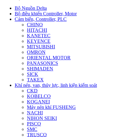
Bộ Nguồn Delta
Bộ điều khiển Controller, Motor
Cảm biến, Controller, PLC
CHINO
HITACHI
KANETEC
KEYENCE
MITSUBISHI
OMRON
ORIENTAL MOTOR
PANASONICS
SHIMADEN
SICK
TAKEX
Khí nén, van, thủy lực, linh kiện kiểm soát
CKD
KOBELCO
KOGANEI
Máy nén khí FUSHENG
NACHI
NIHON SEIKI
PISCO
SMC
TRUSCO