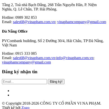
Tầng 2, Toà nhà Bạch Đằng, 268 Trần Nguyên Hãn, P. Niệm
Nghĩa, Q. Lê Chân, TP. Hải Phòng.
Hotline: 0989 302 853
Email:
sales68@vinapham.com.vn
;
vinaphamcompany@gmail.com
Đà Nẵng Office
PVCombank building, Số 2 Đường 30/4, Hải Châu, TP Đà Nẵng,
Việt Nam
Hotline: 0915 333 085
Email:
sales68@vinapham.com.vn
;
info@vinapham.com.vn
;
vinaphamcompany@gmail.com
Đăng ký nhận tin
Đăng ký!
© Copyright 2018-2026 CÔNG TY CỔ PHẦN VI NA PHẠM.
Thiết kế bởi
Zozo