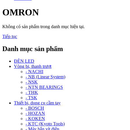
OMRON
Không có sản phẩm trong danh mục hiện tại.
Tiếp tục
Danh mục sản phẩm
ĐÈN LED
Vòng bi, thanh trượt
- NACHI
- NB (Linear System)
- NSK
- NTN BEARINGS
- THK
- TSK
Thiết bị, dụng cụ cầm tay
- BOSCH
- HOZAN
- KOKEN
- KTC (Kyoto Tools)
- Máy bắn vít điện