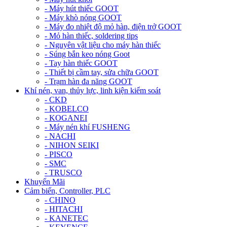
- Máy hút thiếc GOOT
- Máy khò nóng GOOT
- Máy đo nhiệt độ mỏ hàn, điện trở GOOT
- Mỏ hàn thiếc, soldering tips
- Nguyên vật liệu cho máy hàn thiếc
- Súng bắn keo nóng Goot
- Tay hàn thiếc GOOT
- Thiết bị cầm tay, sửa chữa GOOT
- Trạm hàn đa năng GOOT
Khí nén, van, thủy lực, linh kiện kiểm soát
- CKD
- KOBELCO
- KOGANEI
- Máy nén khí FUSHENG
- NACHI
- NIHON SEIKI
- PISCO
- SMC
- TRUSCO
Khuyến Mãi
Cảm biến, Controller, PLC
- CHINO
- HITACHI
- KANETEC