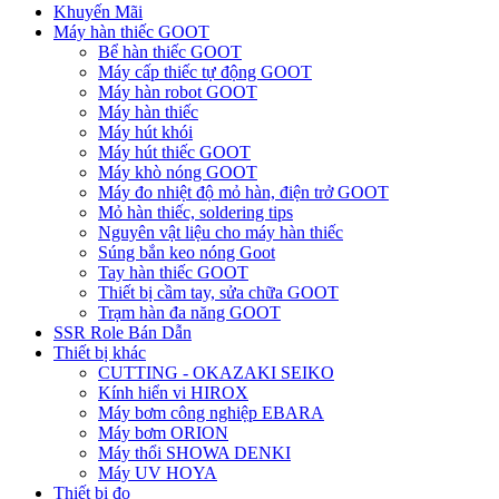
Khuyến Mãi
Máy hàn thiếc GOOT
Bể hàn thiếc GOOT
Máy cấp thiếc tự động GOOT
Máy hàn robot GOOT
Máy hàn thiếc
Máy hút khói
Máy hút thiếc GOOT
Máy khò nóng GOOT
Máy đo nhiệt độ mỏ hàn, điện trở GOOT
Mỏ hàn thiếc, soldering tips
Nguyên vật liệu cho máy hàn thiếc
Súng bắn keo nóng Goot
Tay hàn thiếc GOOT
Thiết bị cầm tay, sửa chữa GOOT
Trạm hàn đa năng GOOT
SSR Role Bán Dẫn
Thiết bị khác
CUTTING - OKAZAKI SEIKO
Kính hiển vi HIROX
Máy bơm công nghiệp EBARA
Máy bơm ORION
Máy thổi SHOWA DENKI
Máy UV HOYA
Thiết bị đo