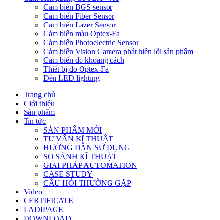
Cảm biến BGS sensor
Cảm biến Fiber Sensor
Cảm biến Lazer Sensor
Cảm biến màu Optex-Fa
Cảm biến Photoelectric Sensor
Cảm biến Vision Camera phát hiện lỗi sản phẩm
Cảm biến đo khoảng cách
Thiết bị đo Optex-Fa
Đèn LED lighting
Trang chủ
Giới thiệu
Sản phẩm
Tin tức
SẢN PHẨM MỚI
TƯ VẤN KĨ THUẬT
HƯỚNG DẪN SỬ DỤNG
SO SÁNH KĨ THUẬT
GIẢI PHÁP AUTOMATION
CASE STUDY
CÂU HỎI THƯỜNG GẶP
Video
CERTIFICATE
LADIPAGE
DOWNLOAD