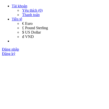
Tài khoản
Yêu thích (0)
Thanh toán
Tiền tệ
€ Euro
£ Pound Sterling
$ US Dollar
đ VND
Đăng nhập
Đăng ký