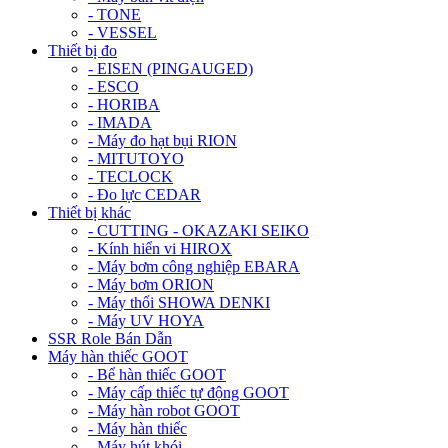
- TONE
- VESSEL
Thiết bị đo
- EISEN (PINGAUGED)
- ESCO
- HORIBA
- IMADA
- Máy đo hạt bụi RION
- MITUTOYO
- TECLOCK
- Đo lực CEDAR
Thiết bị khác
- CUTTING - OKAZAKI SEIKO
- Kính hiển vi HIROX
- Máy bơm công nghiệp EBARA
- Máy bơm ORION
- Máy thổi SHOWA DENKI
- Máy UV HOYA
SSR Role Bán Dẫn
Máy hàn thiếc GOOT
- Bể hàn thiếc GOOT
- Máy cấp thiếc tự động GOOT
- Máy hàn robot GOOT
- Máy hàn thiếc
- Máy hút khói