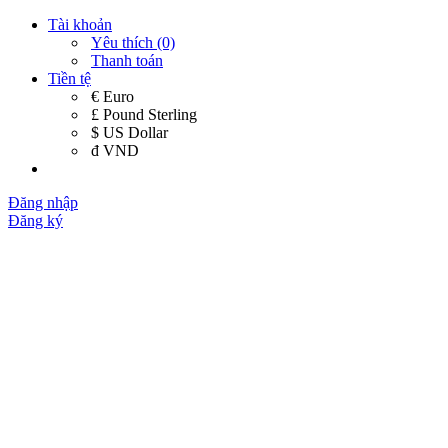
Tài khoản
Yêu thích (0)
Thanh toán
Tiền tệ
€ Euro
£ Pound Sterling
$ US Dollar
đ VND
Đăng nhập
Đăng ký