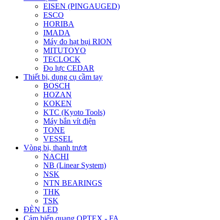
EISEN (PINGAUGED)
ESCO
HORIBA
IMADA
Máy đo hạt bụi RION
MITUTOYO
TECLOCK
Đo lực CEDAR
Thiết bị, dụng cụ cầm tay
BOSCH
HOZAN
KOKEN
KTC (Kyoto Tools)
Máy bắn vít điện
TONE
VESSEL
Vòng bi, thanh trượt
NACHI
NB (Linear System)
NSK
NTN BEARINGS
THK
TSK
ĐÈN LED
Cảm biến quang OPTEX - FA