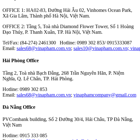
MITOTUYO
OFFICE 1: HA02-83, Đường Hải Âu 02, Vinhomes Ocean Park,
Xã Gia Lâm, Thành phố Hà Nội, Việt Nam.
OFFICE 2: Tầng 5, Toà nhà Diamond Flower Tower, Số 1 Hoàng
Đạo Thúy, P. Thanh Xuân, TP. Hà Nội, Việt Nam.
Tel/Fax: (84-274) 2461300 Hotline: 0989 302 853/ 0915333087
Email:
sales68@vinapham.com.vn
;
sales10@vinapham.com.vn;
vin
Hải Phòng Office
Tầng 2, Toà nhà Bạch Đằng, 268 Trần Nguyên Hãn, P. Niệm
Nghĩa, Q. Lê Chân, TP. Hải Phòng.
Hotline: 0989 302 853
Email:
sales68@vinapham.com.vn
;
vinaphamcompany@gmail.com
Đà Nẵng Office
PVCombank building, Số 2 Đường 30/4, Hải Châu, TP Đà Nẵng,
Việt Nam
Hotline: 0915 333 085