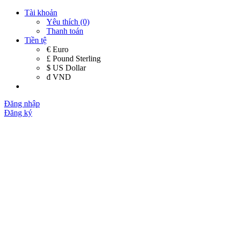
Tài khoản
Yêu thích (0)
Thanh toán
Tiền tệ
€ Euro
£ Pound Sterling
$ US Dollar
đ VND
Đăng nhập
Đăng ký