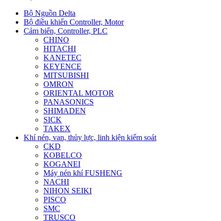
Bộ Nguồn Delta
Bộ điều khiển Controller, Motor
Cảm biến, Controller, PLC
CHINO
HITACHI
KANETEC
KEYENCE
MITSUBISHI
OMRON
ORIENTAL MOTOR
PANASONICS
SHIMADEN
SICK
TAKEX
Khí nén, van, thủy lực, linh kiện kiểm soát
CKD
KOBELCO
KOGANEI
Máy nén khí FUSHENG
NACHI
NIHON SEIKI
PISCO
SMC
TRUSCO