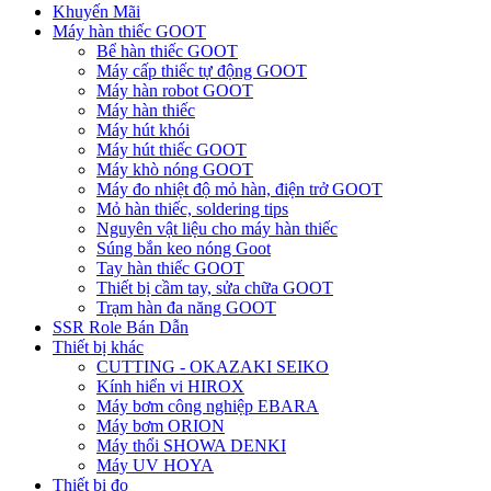
Khuyến Mãi
Máy hàn thiếc GOOT
Bể hàn thiếc GOOT
Máy cấp thiếc tự động GOOT
Máy hàn robot GOOT
Máy hàn thiếc
Máy hút khói
Máy hút thiếc GOOT
Máy khò nóng GOOT
Máy đo nhiệt độ mỏ hàn, điện trở GOOT
Mỏ hàn thiếc, soldering tips
Nguyên vật liệu cho máy hàn thiếc
Súng bắn keo nóng Goot
Tay hàn thiếc GOOT
Thiết bị cầm tay, sửa chữa GOOT
Trạm hàn đa năng GOOT
SSR Role Bán Dẫn
Thiết bị khác
CUTTING - OKAZAKI SEIKO
Kính hiển vi HIROX
Máy bơm công nghiệp EBARA
Máy bơm ORION
Máy thổi SHOWA DENKI
Máy UV HOYA
Thiết bị đo