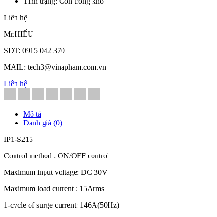
Tình trạng: Còn trong kho
Liên hệ
Mr.HIẾU
SDT: 0915 042 370
MAIL: tech3@vinapham.com.vn
Liên hệ
Mô tả
Đánh giá (0)
IP1-S215
Control method : ON/OFF control
Maximum input voltage: DC 30V
Maximum load current : 15Arms
1-cycle of surge current: 146A(50Hz)