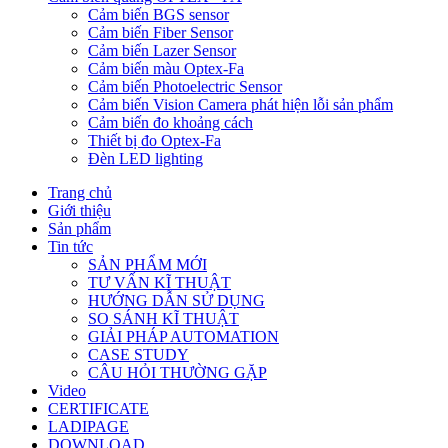
Cảm biến BGS sensor
Cảm biến Fiber Sensor
Cảm biến Lazer Sensor
Cảm biến màu Optex-Fa
Cảm biến Photoelectric Sensor
Cảm biến Vision Camera phát hiện lỗi sản phẩm
Cảm biến đo khoảng cách
Thiết bị đo Optex-Fa
Đèn LED lighting
Trang chủ
Giới thiệu
Sản phẩm
Tin tức
SẢN PHẨM MỚI
TƯ VẤN KĨ THUẬT
HƯỚNG DẪN SỬ DỤNG
SO SÁNH KĨ THUẬT
GIẢI PHÁP AUTOMATION
CASE STUDY
CÂU HỎI THƯỜNG GẶP
Video
CERTIFICATE
LADIPAGE
DOWNLOAD