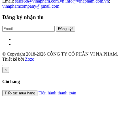
Email:
sales68@vinapham.com.vn
;
info@vinapham.com.vn
;
vinaphamcompany@gmail.com
Đăng ký nhận tin
Đăng ký!
© Copyright 2018-2026 CÔNG TY CỔ PHẦN VI NA PHẠM.
Thiết kế bởi
Zozo
×
Giỏ hàng
Tiến hành thanh toán
Tiếp tục mua hàng