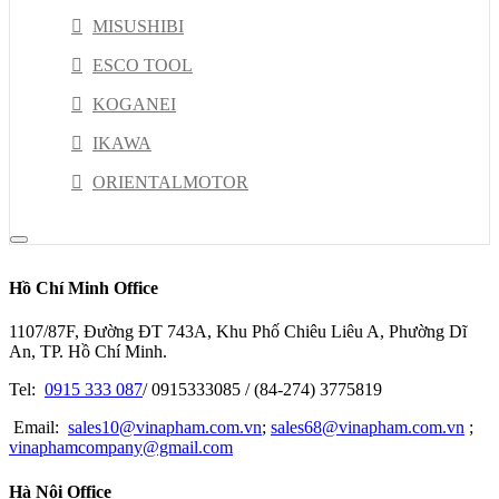
MISUSHIBI
ESCO TOOL
KOGANEI
IKAWA
ORIENTALMOTOR
THK
EBARA
Hồ Chí Minh Office
TRUSCO
1107/87F, Đường ĐT 743A, Khu Phố Chiêu Liêu A, Phường Dĩ
NACHI
An, TP. Hồ Chí Minh.
DELTA
Tel:
0915 333 087
/ 0915333085 / (84-274) 3775819
RION
Email:
sales10@vinapham.com.vn
;
sales68@vinapham.com.vn
;
vinaphamcompany@gmail.com
GOOT
Hà Nội Office
OPTEX-FA