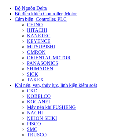
Bộ Nguồn Delta
Bộ điều khiển Controller, Motor
Cảm biến, Controller, PLC
CHINO
HITACHI
KANETEC
KEYENCE
MITSUBISHI
OMRON
ORIENTAL MOTOR
PANASONICS
SHIMADEN
SICK
TAKEX
Khí nén, van, thủy lực, linh kiện kiểm soát
CKD
KOBELCO
KOGANEI
Máy nén khí FUSHENG
NACHI
NIHON SEIKI
PISCO
SMC
TRUSCO