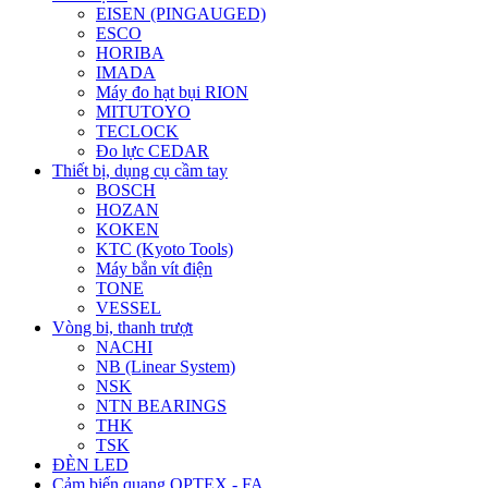
EISEN (PINGAUGED)
ESCO
HORIBA
IMADA
Máy đo hạt bụi RION
MITUTOYO
TECLOCK
Đo lực CEDAR
Thiết bị, dụng cụ cầm tay
BOSCH
HOZAN
KOKEN
KTC (Kyoto Tools)
Máy bắn vít điện
TONE
VESSEL
Vòng bi, thanh trượt
NACHI
NB (Linear System)
NSK
NTN BEARINGS
THK
TSK
ĐÈN LED
Cảm biến quang OPTEX - FA