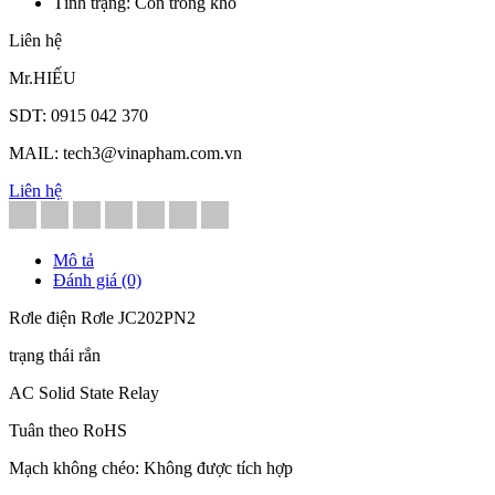
Tình trạng: Còn trong kho
Liên hệ
Mr.HIẾU
SDT: 0915 042 370
MAIL: tech3@vinapham.com.vn
Liên hệ
Mô tả
Đánh giá (0)
Rơle điện Rơle JC202PN2
trạng thái rắn
AC Solid State Relay
Tuân theo RoHS
Mạch không chéo: Không được tích hợp