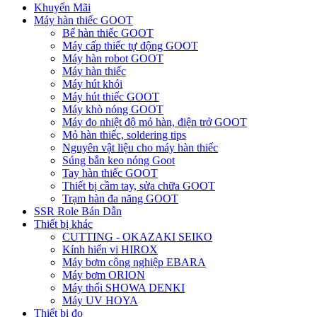
Khuyến Mãi
Máy hàn thiếc GOOT
Bể hàn thiếc GOOT
Máy cấp thiếc tự động GOOT
Máy hàn robot GOOT
Máy hàn thiếc
Máy hút khói
Máy hút thiếc GOOT
Máy khò nóng GOOT
Máy đo nhiệt độ mỏ hàn, điện trở GOOT
Mỏ hàn thiếc, soldering tips
Nguyên vật liệu cho máy hàn thiếc
Súng bắn keo nóng Goot
Tay hàn thiếc GOOT
Thiết bị cầm tay, sửa chữa GOOT
Trạm hàn đa năng GOOT
SSR Role Bán Dẫn
Thiết bị khác
CUTTING - OKAZAKI SEIKO
Kính hiển vi HIROX
Máy bơm công nghiệp EBARA
Máy bơm ORION
Máy thổi SHOWA DENKI
Máy UV HOYA
Thiết bị đo