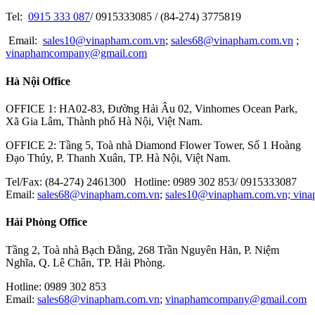
DELTA
Tel:
0915 333 087
/ 0915333085 / (84-274) 3775819
RION
Email:
sales10@vinapham.com.vn
;
sales68@vinapham.com.vn
;
vinaphamcompany@gmail.com
GOOT
Hà Nội Office
OPTEX-FA
MITOTUYO
OFFICE 1: HA02-83, Đường Hải Âu 02, Vinhomes Ocean Park,
Xã Gia Lâm, Thành phố Hà Nội, Việt Nam.
OFFICE 2: Tầng 5, Toà nhà Diamond Flower Tower, Số 1 Hoàng
Đạo Thúy, P. Thanh Xuân, TP. Hà Nội, Việt Nam.
Tel/Fax: (84-274) 2461300 Hotline: 0989 302 853/ 0915333087
Email:
sales68@vinapham.com.vn
;
sales10@vinapham.com.vn;
vin
Hải Phòng Office
Tầng 2, Toà nhà Bạch Đằng, 268 Trần Nguyên Hãn, P. Niệm
Nghĩa, Q. Lê Chân, TP. Hải Phòng.
Hotline: 0989 302 853
Email:
sales68@vinapham.com.vn
;
vinaphamcompany@gmail.com