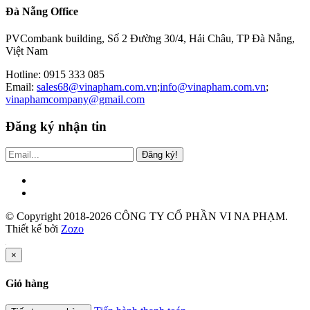
Đà Nẵng Office
PVCombank building, Số 2 Đường 30/4, Hải Châu, TP Đà Nẵng,
Việt Nam
Hotline: 0915 333 085
Email:
sales68@vinapham.com.vn
;
info@vinapham.com.vn
;
vinaphamcompany@gmail.com
Đăng ký nhận tin
Đăng ký!
© Copyright 2018-2026 CÔNG TY CỔ PHẦN VI NA PHẠM.
Thiết kế bởi
Zozo
×
Giỏ hàng