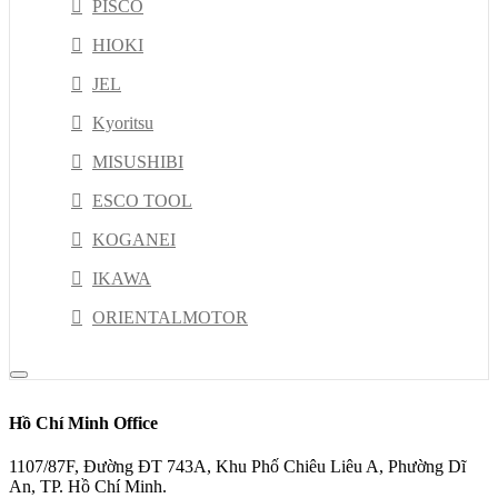
PISCO
HIOKI
JEL
Kyoritsu
MISUSHIBI
ESCO TOOL
KOGANEI
IKAWA
ORIENTALMOTOR
THK
EBARA
Hồ Chí Minh Office
TRUSCO
1107/87F, Đường ĐT 743A, Khu Phố Chiêu Liêu A, Phường Dĩ
NACHI
An, TP. Hồ Chí Minh.