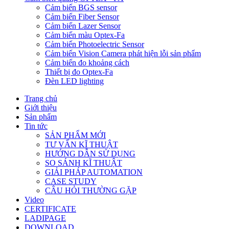
Cảm biến BGS sensor
Cảm biến Fiber Sensor
Cảm biến Lazer Sensor
Cảm biến màu Optex-Fa
Cảm biến Photoelectric Sensor
Cảm biến Vision Camera phát hiện lỗi sản phẩm
Cảm biến đo khoảng cách
Thiết bị đo Optex-Fa
Đèn LED lighting
Trang chủ
Giới thiệu
Sản phẩm
Tin tức
SẢN PHẨM MỚI
TƯ VẤN KĨ THUẬT
HƯỚNG DẪN SỬ DỤNG
SO SÁNH KĨ THUẬT
GIẢI PHÁP AUTOMATION
CASE STUDY
CÂU HỎI THƯỜNG GẶP
Video
CERTIFICATE
LADIPAGE
DOWNLOAD