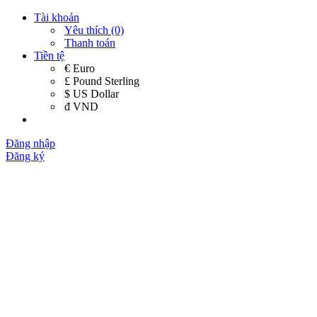
Tài khoản
Yêu thích (0)
Thanh toán
Tiền tệ
€ Euro
£ Pound Sterling
$ US Dollar
đ VND
Đăng nhập
Đăng ký