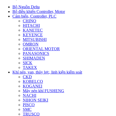
Bộ Nguồn Delta
Bộ điều khiển Controller, Motor
Cảm biến, Controller, PLC
CHINO
HITACHI
KANETEC
KEYENCE
MITSUBISHI
OMRON
ORIENTAL MOTOR
PANASONICS
SHIMADEN
SICK
TAKEX
Khí nén, van, thủy lực, linh kiện kiểm soát
CKD
KOBELCO
KOGANEI
Máy nén khí FUSHENG
NACHI
NIHON SEIKI
PISCO
SMC
TRUSCO