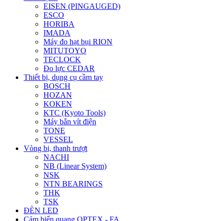
EISEN (PINGAUGED)
ESCO
HORIBA
IMADA
Máy đo hạt bụi RION
MITUTOYO
TECLOCK
Đo lực CEDAR
Thiết bị, dụng cụ cầm tay
BOSCH
HOZAN
KOKEN
KTC (Kyoto Tools)
Máy bắn vít điện
TONE
VESSEL
Vòng bi, thanh trượt
NACHI
NB (Linear System)
NSK
NTN BEARINGS
THK
TSK
ĐÈN LED
Cảm biến quang OPTEX - FA