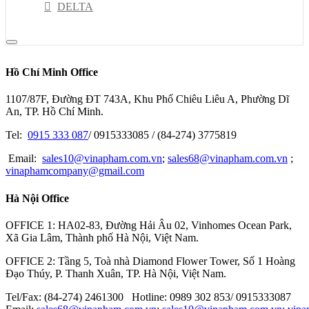
DELTA
RION
NSK
Hồ Chí Minh Office
PISCO
1107/87F, Đường ĐT 743A, Khu Phố Chiêu Liêu A, Phường Dĩ
HIOKI
An, TP. Hồ Chí Minh.
JEL
Tel:
0915 333 087
/ 0915333085 / (84-274) 3775819
Kyoritsu
Email:
sales10@vinapham.com.vn
;
sales68@vinapham.com.vn
;
vinaphamcompany@gmail.com
GOOT
Hà Nội Office
OPTEX-FA
MITOTUYO
OFFICE 1: HA02-83, Đường Hải Âu 02, Vinhomes Ocean Park,
Xã Gia Lâm, Thành phố Hà Nội, Việt Nam.
OFFICE 2: Tầng 5, Toà nhà Diamond Flower Tower, Số 1 Hoàng
Đạo Thúy, P. Thanh Xuân, TP. Hà Nội, Việt Nam.
Tel/Fax: (84-274) 2461300 Hotline: 0989 302 853/ 0915333087