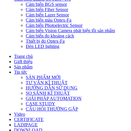
Cảm biến BGS sensor
Cảm biến Fiber Sensor
Cảm biến Lazer Sensor
Cảm biến màu Optex-Fa
Cảm biến Photoelectric Sensor
Cảm biến Vision Camera phát hiện lỗi sản phẩm
Cảm biến đo khoảng cách
Thiết bị đo Optex-Fa
Đèn LED lighting
Trang chủ
Giới thiệu
Sản phẩm
Tin tức
SẢN PHẨM MỚI
TƯ VẤN KĨ THUẬT
HƯỚNG DẪN SỬ DỤNG
SO SÁNH KĨ THUẬT
GIẢI PHÁP AUTOMATION
CASE STUDY
CÂU HỎI THƯỜNG GẶP
Video
CERTIFICATE
LADIPAGE
DOWNLOAD