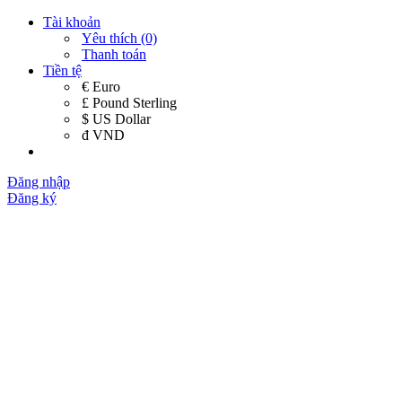
Tài khoản
Yêu thích (0)
Thanh toán
Tiền tệ
€ Euro
£ Pound Sterling
$ US Dollar
đ VND
Đăng nhập
Đăng ký