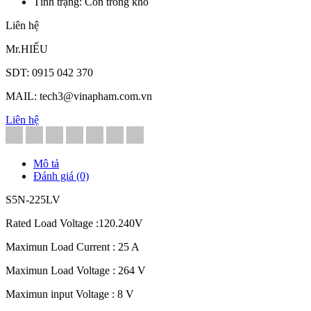
Tình trạng: Còn trong kho
Liên hệ
Mr.HIẾU
SDT: 0915 042 370
MAIL: tech3@vinapham.com.vn
Liên hệ
Mô tả
Đánh giá (0)
S5N-225LV
Rated Load Voltage :120.240V
Maximun Load Current : 25 A
Maximun Load Voltage : 264 V
Maximun input Voltage : 8 V