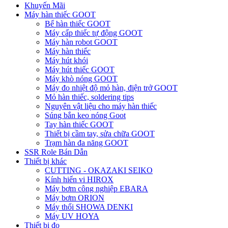
Khuyến Mãi
Máy hàn thiếc GOOT
Bể hàn thiếc GOOT
Máy cấp thiếc tự động GOOT
Máy hàn robot GOOT
Máy hàn thiếc
Máy hút khói
Máy hút thiếc GOOT
Máy khò nóng GOOT
Máy đo nhiệt độ mỏ hàn, điện trở GOOT
Mỏ hàn thiếc, soldering tips
Nguyên vật liệu cho máy hàn thiếc
Súng bắn keo nóng Goot
Tay hàn thiếc GOOT
Thiết bị cầm tay, sửa chữa GOOT
Trạm hàn đa năng GOOT
SSR Role Bán Dẫn
Thiết bị khác
CUTTING - OKAZAKI SEIKO
Kính hiển vi HIROX
Máy bơm công nghiệp EBARA
Máy bơm ORION
Máy thổi SHOWA DENKI
Máy UV HOYA
Thiết bị đo