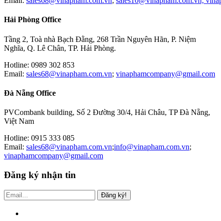
Email:
sales68@vinapham.com.vn
;
sales10@vinapham.com.vn;
vin
Hải Phòng Office
Tầng 2, Toà nhà Bạch Đằng, 268 Trần Nguyên Hãn, P. Niệm
Nghĩa, Q. Lê Chân, TP. Hải Phòng.
Hotline: 0989 302 853
Email:
sales68@vinapham.com.vn
;
vinaphamcompany@gmail.com
Đà Nẵng Office
PVCombank building, Số 2 Đường 30/4, Hải Châu, TP Đà Nẵng,
Việt Nam
Hotline: 0915 333 085
Email:
sales68@vinapham.com.vn
;
info@vinapham.com.vn
;
vinaphamcompany@gmail.com
Đăng ký nhận tin
Đăng ký!