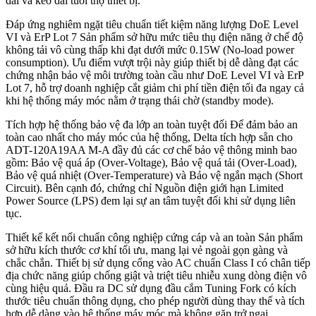
dài và kéo dài tuổi thọ thiết bị.
Đáp ứng nghiêm ngặt tiêu chuẩn tiết kiệm năng lượng DoE Level
VI và ErP Lot 7 Sản phẩm sở hữu mức tiêu thụ điện năng ở chế độ
không tải vô cùng thấp khi đạt dưới mức 0.15W (No-load power
consumption). Ưu điểm vượt trội này giúp thiết bị dễ dàng đạt các
chứng nhận bảo vệ môi trường toàn cầu như DoE Level VI và ErP
Lot 7, hỗ trợ doanh nghiệp cắt giảm chi phí tiền điện tối đa ngay cả
khi hệ thống máy móc nằm ở trạng thái chờ (standby mode).
Tích hợp hệ thống bảo vệ đa lớp an toàn tuyệt đối Để đảm bảo an
toàn cao nhất cho máy móc của hệ thống, Delta tích hợp sẵn cho
ADT-120A19AA M-A đầy đủ các cơ chế bảo vệ thông minh bao
gồm: Bảo vệ quá áp (Over-Voltage), Bảo vệ quá tải (Over-Load),
Bảo vệ quá nhiệt (Over-Temperature) và Bảo vệ ngắn mạch (Short
Circuit). Bên cạnh đó, chứng chỉ Nguồn điện giới hạn Limited
Power Source (LPS) đem lại sự an tâm tuyệt đối khi sử dụng liên
tục.
Thiết kế kết nối chuẩn công nghiệp cứng cáp và an toàn Sản phẩm
sở hữu kích thước cơ khí tối ưu, mang lại vẻ ngoài gọn gàng và
chắc chắn. Thiết bị sử dụng cổng vào AC chuẩn Class I có chân tiếp
địa chức năng giúp chống giật và triệt tiêu nhiễu xung dòng điện vô
cùng hiệu quả. Đầu ra DC sử dụng đầu cắm Tuning Fork có kích
thước tiêu chuẩn thông dụng, cho phép người dùng thay thế và tích
hợp dễ dàng vào hệ thống máy móc mà không gặp trở ngại.