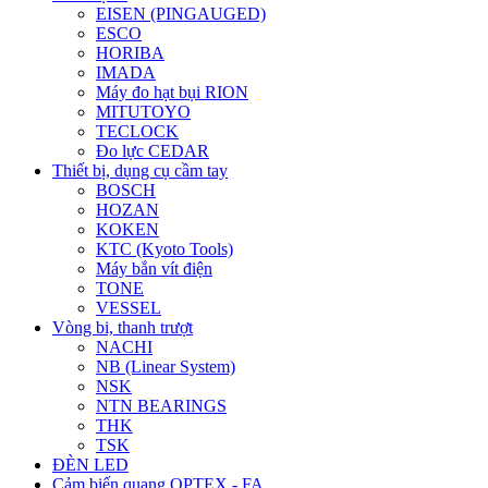
EISEN (PINGAUGED)
ESCO
HORIBA
IMADA
Máy đo hạt bụi RION
MITUTOYO
TECLOCK
Đo lực CEDAR
Thiết bị, dụng cụ cầm tay
BOSCH
HOZAN
KOKEN
KTC (Kyoto Tools)
Máy bắn vít điện
TONE
VESSEL
Vòng bi, thanh trượt
NACHI
NB (Linear System)
NSK
NTN BEARINGS
THK
TSK
ĐÈN LED
Cảm biến quang OPTEX - FA