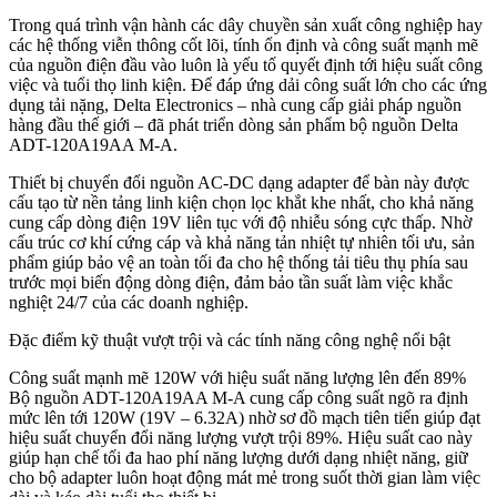
Trong quá trình vận hành các dây chuyền sản xuất công nghiệp hay
các hệ thống viễn thông cốt lõi, tính ổn định và công suất mạnh mẽ
của nguồn điện đầu vào luôn là yếu tố quyết định tới hiệu suất công
việc và tuổi thọ linh kiện. Để đáp ứng dải công suất lớn cho các ứng
dụng tải nặng, Delta Electronics – nhà cung cấp giải pháp nguồn
hàng đầu thế giới – đã phát triển dòng sản phẩm bộ nguồn Delta
ADT-120A19AA M-A.
Thiết bị chuyển đổi nguồn AC-DC dạng adapter để bàn này được
cấu tạo từ nền tảng linh kiện chọn lọc khắt khe nhất, cho khả năng
cung cấp dòng điện 19V liên tục với độ nhiễu sóng cực thấp. Nhờ
cấu trúc cơ khí cứng cáp và khả năng tản nhiệt tự nhiên tối ưu, sản
phẩm giúp bảo vệ an toàn tối đa cho hệ thống tải tiêu thụ phía sau
trước mọi biến động dòng điện, đảm bảo tần suất làm việc khắc
nghiệt 24/7 của các doanh nghiệp.
Đặc điểm kỹ thuật vượt trội và các tính năng công nghệ nổi bật
Công suất mạnh mẽ 120W với hiệu suất năng lượng lên đến 89%
Bộ nguồn ADT-120A19AA M-A cung cấp công suất ngõ ra định
mức lên tới 120W (19V – 6.32A) nhờ sơ đồ mạch tiên tiến giúp đạt
hiệu suất chuyển đổi năng lượng vượt trội 89%. Hiệu suất cao này
giúp hạn chế tối đa hao phí năng lượng dưới dạng nhiệt năng, giữ
cho bộ adapter luôn hoạt động mát mẻ trong suốt thời gian làm việc