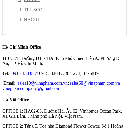
TRUSCO
NACHI
DELTA
RION
Hồ Chí Minh Office
NSK
1107/87F, Đường ĐT 743A, Khu Phố Chiêu Liêu A, Phường Dĩ
PISCO
An, TP. Hồ Chí Minh.
HIOKI
Tel:
0915 333 087
/ 0915333085 / (84-274) 3775819
JEL
Email:
sales10@vinapham.com.vn
;
sales68@vinapham.com.vn
;
vinaphamcompany@gmail.com
GOOT
Hà Nội Office
OPTEX-FA
MITOTUYO
OFFICE 1: HA02-83, Đường Hải Âu 02, Vinhomes Ocean Park,
Xã Gia Lâm, Thành phố Hà Nội, Việt Nam.
OFFICE 2: Tầng 5, Toà nhà Diamond Flower Tower, Số 1 Hoàng