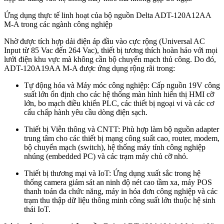
Ứng dụng thực tế linh hoạt của bộ nguồn Delta ADT-120A12AA
M-A trong các ngành công nghiệp
Nhờ được tích hợp dải điện áp đầu vào cực rộng (Universal AC
Input từ 85 Vac đến 264 Vac), thiết bị tương thích hoàn hảo với mọi
lưới điện khu vực mà không cần bộ chuyển mạch thủ công. Do đó,
ADT-120A19AA M-A được ứng dụng rộng rãi trong:
Tự động hóa và Máy móc công nghiệp: Cấp nguồn 19V công
suất lớn ổn định cho các hệ thống màn hình hiển thị HMI cỡ
lớn, bo mạch điều khiển PLC, các thiết bị ngoại vi và các cơ
cấu chấp hành yêu cầu dòng điện sạch.
Thiết bị Viễn thông và CNTT: Phù hợp làm bộ nguồn adapter
trung tâm cho các thiết bị mạng công suất cao, router, modem,
bộ chuyển mạch (switch), hệ thống máy tính công nghiệp
nhúng (embedded PC) và các trạm máy chủ cỡ nhỏ.
Thiết bị thương mại và IoT: Ứng dụng xuất sắc trong hệ
thống camera giám sát an ninh độ nét cao tầm xa, máy POS
thanh toán đa chức năng, máy in hóa đơn công nghiệp và các
trạm thu thập dữ liệu thông minh công suất lớn thuộc hệ sinh
thái IoT.