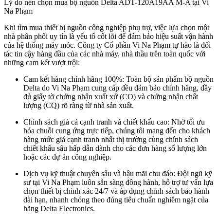
Lý do nên chọn mua bộ nguồn Delta ADT-120A19AA M-A tại Vi
Na Phạm
Khi tìm mua thiết bị nguồn công nghiệp phụ trợ, việc lựa chọn một
nhà phân phối uy tín là yếu tố cốt lõi để đảm bảo hiệu suất vận hành
của hệ thống máy móc. Công ty Cổ phần Vi Na Phạm tự hào là đối
tác tin cậy hàng đầu của các nhà máy, nhà thầu trên toàn quốc với
những cam kết vượt trội:
Cam kết hàng chính hãng 100%: Toàn bộ sản phẩm bộ nguồn
Delta do Vi Na Phạm cung cấp đều đảm bảo chính hãng, đầy
đủ giấy tờ chứng nhận xuất xứ (CO) và chứng nhận chất
lượng (CQ) rõ ràng từ nhà sản xuất.
Chính sách giá cả cạnh tranh và chiết khấu cao: Nhờ tối ưu
hóa chuỗi cung ứng trực tiếp, chúng tôi mang đến cho khách
hàng mức giá cạnh tranh nhất thị trường cùng chính sách
chiết khấu sâu hấp dẫn dành cho các đơn hàng số lượng lớn
hoặc các dự án công nghiệp.
Dịch vụ kỹ thuật chuyên sâu và hậu mãi chu đáo: Đội ngũ kỹ
sư tại Vi Na Phạm luôn sẵn sàng đồng hành, hỗ trợ tư vấn lựa
chọn thiết bị chính xác 24/7 và áp dụng chính sách bảo hành
dài hạn, nhanh chóng theo đúng tiêu chuẩn nghiêm ngặt của
hãng Delta Electronics.