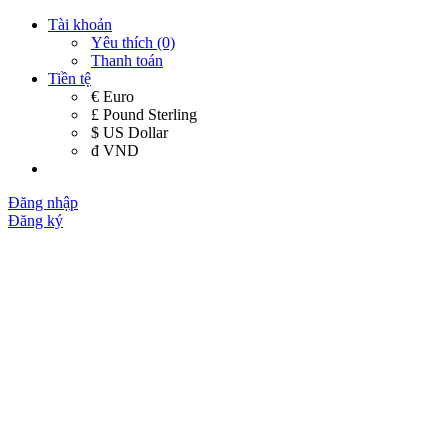
Tài khoản
Yêu thích (0)
Thanh toán
Tiền tệ
€ Euro
£ Pound Sterling
$ US Dollar
đ VND
Đăng nhập
Đăng ký