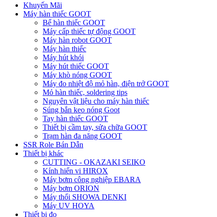
Khuyến Mãi
Máy hàn thiếc GOOT
Bể hàn thiếc GOOT
Máy cấp thiếc tự động GOOT
Máy hàn robot GOOT
Máy hàn thiếc
Máy hút khói
Máy hút thiếc GOOT
Máy khò nóng GOOT
Máy đo nhiệt độ mỏ hàn, điện trở GOOT
Mỏ hàn thiếc, soldering tips
Nguyên vật liệu cho máy hàn thiếc
Súng bắn keo nóng Goot
Tay hàn thiếc GOOT
Thiết bị cầm tay, sửa chữa GOOT
Trạm hàn đa năng GOOT
SSR Role Bán Dẫn
Thiết bị khác
CUTTING - OKAZAKI SEIKO
Kính hiển vi HIROX
Máy bơm công nghiệp EBARA
Máy bơm ORION
Máy thổi SHOWA DENKI
Máy UV HOYA
Thiết bị đo