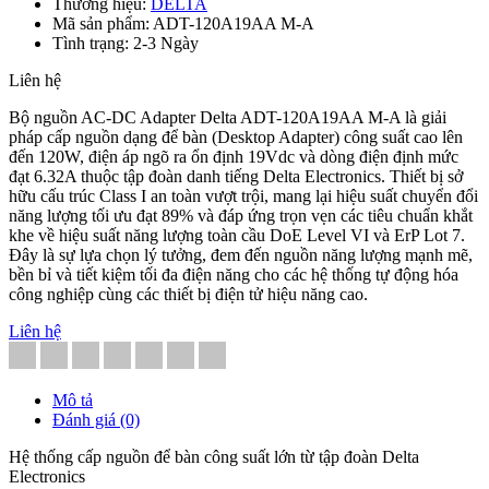
Thương hiệu:
DELTA
Mã sản phẩm: ADT-120A19AA M-A
Tình trạng: 2-3 Ngày
Liên hệ
Bộ nguồn AC-DC Adapter Delta ADT-120A19AA M-A là giải
pháp cấp nguồn dạng để bàn (Desktop Adapter) công suất cao lên
đến 120W, điện áp ngõ ra ổn định 19Vdc và dòng điện định mức
đạt 6.32A thuộc tập đoàn danh tiếng Delta Electronics. Thiết bị sở
hữu cấu trúc Class I an toàn vượt trội, mang lại hiệu suất chuyển đổi
năng lượng tối ưu đạt 89% và đáp ứng trọn vẹn các tiêu chuẩn khắt
khe về hiệu suất năng lượng toàn cầu DoE Level VI và ErP Lot 7.
Đây là sự lựa chọn lý tưởng, đem đến nguồn năng lượng mạnh mẽ,
bền bỉ và tiết kiệm tối đa điện năng cho các hệ thống tự động hóa
công nghiệp cùng các thiết bị điện tử hiệu năng cao.
Liên hệ
Mô tả
Đánh giá (0)
Hệ thống cấp nguồn để bàn công suất lớn từ tập đoàn Delta
Electronics