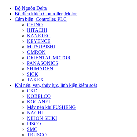
Bộ Nguồn Delta
Bộ điều khiển Controller, Motor
Cảm biến, Controller, PLC
CHINO
HITACHI
KANETEC
KEYENCE
MITSUBISHI
OMRON
ORIENTAL MOTOR
PANASONICS
SHIMADEN
SICK
TAKEX
Khí nén, van, thủy lực, linh kiện kiểm soát
CKD
KOBELCO
KOGANEI
Máy nén khí FUSHENG
NACHI
NIHON SEIKI
PISCO
SMC
TRUSCO