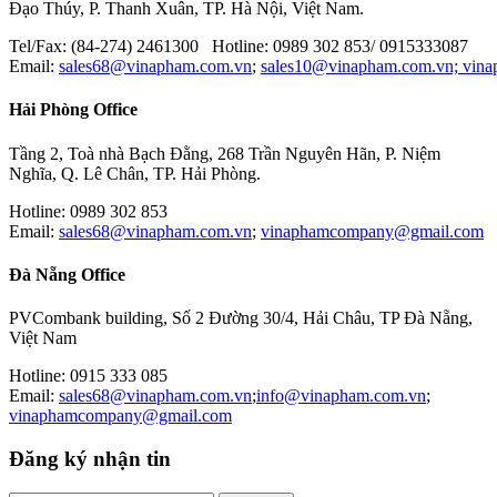
Đạo Thúy, P. Thanh Xuân, TP. Hà Nội, Việt Nam.
Tel/Fax: (84-274) 2461300 Hotline: 0989 302 853/ 0915333087
Email:
sales68@vinapham.com.vn
;
sales10@vinapham.com.vn;
vin
Hải Phòng Office
Tầng 2, Toà nhà Bạch Đằng, 268 Trần Nguyên Hãn, P. Niệm
Nghĩa, Q. Lê Chân, TP. Hải Phòng.
Hotline: 0989 302 853
Email:
sales68@vinapham.com.vn
;
vinaphamcompany@gmail.com
Đà Nẵng Office
PVCombank building, Số 2 Đường 30/4, Hải Châu, TP Đà Nẵng,
Việt Nam
Hotline: 0915 333 085
Email:
sales68@vinapham.com.vn
;
info@vinapham.com.vn
;
vinaphamcompany@gmail.com
Đăng ký nhận tin