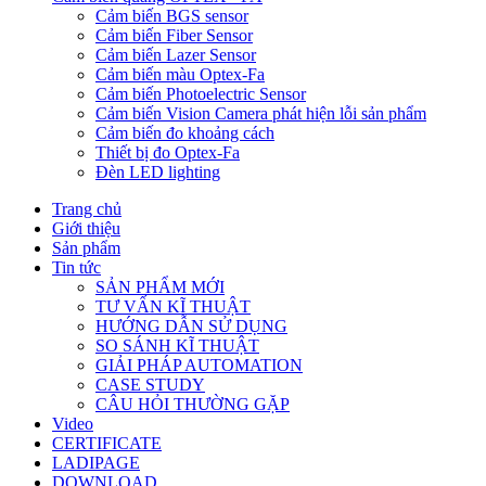
Cảm biến BGS sensor
Cảm biến Fiber Sensor
Cảm biến Lazer Sensor
Cảm biến màu Optex-Fa
Cảm biến Photoelectric Sensor
Cảm biến Vision Camera phát hiện lỗi sản phẩm
Cảm biến đo khoảng cách
Thiết bị đo Optex-Fa
Đèn LED lighting
Trang chủ
Giới thiệu
Sản phẩm
Tin tức
SẢN PHẨM MỚI
TƯ VẤN KĨ THUẬT
HƯỚNG DẪN SỬ DỤNG
SO SÁNH KĨ THUẬT
GIẢI PHÁP AUTOMATION
CASE STUDY
CÂU HỎI THƯỜNG GẶP
Video
CERTIFICATE
LADIPAGE
DOWNLOAD