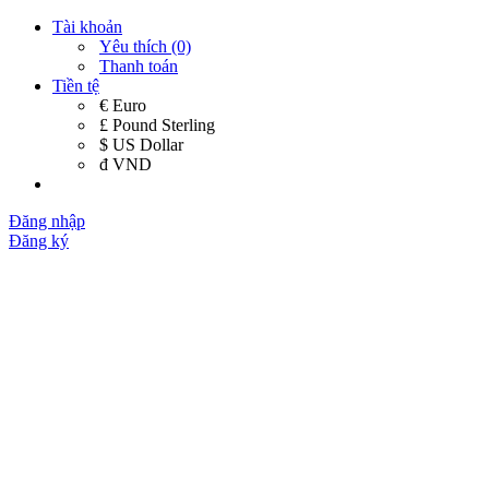
Tài khoản
Yêu thích (0)
Thanh toán
Tiền tệ
€ Euro
£ Pound Sterling
$ US Dollar
đ VND
Đăng nhập
Đăng ký