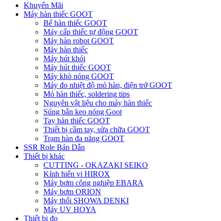
Khuyến Mãi
Máy hàn thiếc GOOT
Bể hàn thiếc GOOT
Máy cấp thiếc tự động GOOT
Máy hàn robot GOOT
Máy hàn thiếc
Máy hút khói
Máy hút thiếc GOOT
Máy khò nóng GOOT
Máy đo nhiệt độ mỏ hàn, điện trở GOOT
Mỏ hàn thiếc, soldering tips
Nguyên vật liệu cho máy hàn thiếc
Súng bắn keo nóng Goot
Tay hàn thiếc GOOT
Thiết bị cầm tay, sửa chữa GOOT
Trạm hàn đa năng GOOT
SSR Role Bán Dẫn
Thiết bị khác
CUTTING - OKAZAKI SEIKO
Kính hiển vi HIROX
Máy bơm công nghiệp EBARA
Máy bơm ORION
Máy thổi SHOWA DENKI
Máy UV HOYA
Thiết bị đo