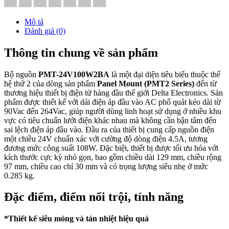
Mô tả
Đánh giá (0)
Thông tin chung về sản phẩm
Bộ nguồn
PMT-24V100W2BA
là một đại diện tiêu biểu thuộc thế
hệ thứ 2 của dòng sản phẩm
Panel Mount (PMT2 Series)
đến từ
thương hiệu thiết bị điện tử hàng đầu thế giới Delta Electronics. Sản
phẩm được thiết kế với dải điện áp đầu vào AC phổ quát kéo dài từ
90Vac đến 264Vac, giúp người dùng linh hoạt sử dụng ở nhiều khu
vực có tiêu chuẩn lưới điện khác nhau mà không cần bận tâm đến
sai lệch điện áp đầu vào. Đầu ra của thiết bị cung cấp nguồn điện
một chiều 24V chuẩn xác với cường độ dòng điện 4.5A, tương
đương mức công suất 108W. Đặc biệt, thiết bị được tối ưu hóa với
kích thước cực kỳ nhỏ gọn, bao gồm chiều dài 129 mm, chiều rộng
97 mm, chiều cao chỉ 30 mm và có trọng lượng siêu nhẹ ở mức
0.285 kg.
Đặc điểm, điểm nổi trội, tính năng
*Thiết kế siêu mỏng và tản nhiệt hiệu quả