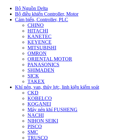
Bộ Nguồn Delta
Bộ điều khiển Controller, Motor
Cảm biến, Controller, PLC
CHINO
HITACHI
KANETEC
KEYENCE
MITSUBISHI
OMRON
ORIENTAL MOTOR
PANASONICS
SHIMADEN
SICK
TAKEX
Khí nén, van, thủy lực, linh kiện kiểm soát
CKD
KOBELCO
KOGANEI
Máy nén khí FUSHENG
NACHI
NIHON SEIKI
PISCO
SMC
TRUSCO