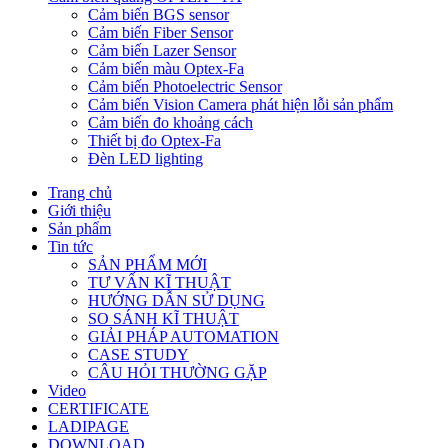
Cảm biến BGS sensor
Cảm biến Fiber Sensor
Cảm biến Lazer Sensor
Cảm biến màu Optex-Fa
Cảm biến Photoelectric Sensor
Cảm biến Vision Camera phát hiện lỗi sản phẩm
Cảm biến đo khoảng cách
Thiết bị đo Optex-Fa
Đèn LED lighting
Trang chủ
Giới thiệu
Sản phẩm
Tin tức
SẢN PHẨM MỚI
TƯ VẤN KĨ THUẬT
HƯỚNG DẪN SỬ DỤNG
SO SÁNH KĨ THUẬT
GIẢI PHÁP AUTOMATION
CASE STUDY
CÂU HỎI THƯỜNG GẶP
Video
CERTIFICATE
LADIPAGE
DOWNLOAD