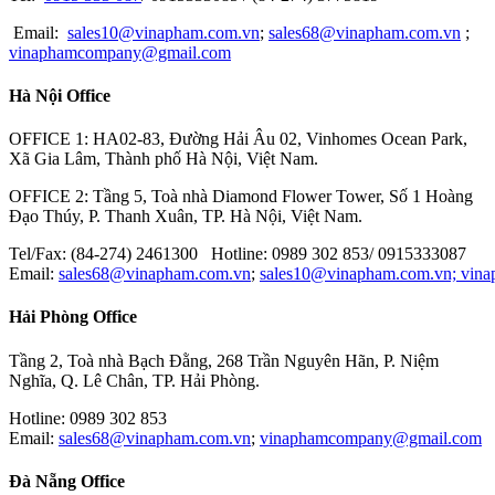
MISUSHIBI
Email:
sales10@vinapham.com.vn
;
sales68@vinapham.com.vn
;
vinaphamcompany@gmail.com
GOOT
Hà Nội Office
OPTEX-FA
MITOTUYO
OFFICE 1: HA02-83, Đường Hải Âu 02, Vinhomes Ocean Park,
Xã Gia Lâm, Thành phố Hà Nội, Việt Nam.
OFFICE 2: Tầng 5, Toà nhà Diamond Flower Tower, Số 1 Hoàng
Đạo Thúy, P. Thanh Xuân, TP. Hà Nội, Việt Nam.
Tel/Fax: (84-274) 2461300 Hotline: 0989 302 853/ 0915333087
Email:
sales68@vinapham.com.vn
;
sales10@vinapham.com.vn;
vin
Hải Phòng Office
Tầng 2, Toà nhà Bạch Đằng, 268 Trần Nguyên Hãn, P. Niệm
Nghĩa, Q. Lê Chân, TP. Hải Phòng.
Hotline: 0989 302 853
Email:
sales68@vinapham.com.vn
;
vinaphamcompany@gmail.com
Đà Nẵng Office