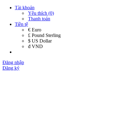
Tài khoản
Yêu thích (0)
Thanh toán
Tiền tệ
€ Euro
£ Pound Sterling
$ US Dollar
đ VND
Đăng nhập
Đăng ký