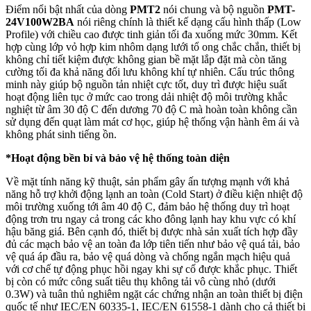
Điểm nổi bật nhất của dòng
PMT2
nói chung và bộ nguồn
PMT-
24V100W2BA
nói riêng chính là thiết kế dạng cấu hình thấp (Low
Profile) với chiều cao được tinh giản tối đa xuống mức 30mm. Kết
hợp cùng lớp vỏ hợp kim nhôm dạng lưới tổ ong chắc chắn, thiết bị
không chỉ tiết kiệm được không gian bề mặt lắp đặt mà còn tăng
cường tối đa khả năng đối lưu không khí tự nhiên. Cấu trúc thông
minh này giúp bộ nguồn tản nhiệt cực tốt, duy trì được hiệu suất
hoạt động liên tục ở mức cao trong dải nhiệt độ môi trường khắc
nghiệt từ âm 30 độ C đến dương 70 độ C mà hoàn toàn không cần
sử dụng đến quạt làm mát cơ học, giúp hệ thống vận hành êm ái và
không phát sinh tiếng ồn.
*Hoạt động bền bỉ và bảo vệ hệ thống toàn diện
Về mặt tính năng kỹ thuật, sản phẩm gây ấn tượng mạnh với khả
năng hỗ trợ khởi động lạnh an toàn (Cold Start) ở điều kiện nhiệt độ
môi trường xuống tới âm 40 độ C, đảm bảo hệ thống duy trì hoạt
động trơn tru ngay cả trong các kho đông lạnh hay khu vực có khí
hậu băng giá. Bên cạnh đó, thiết bị được nhà sản xuất tích hợp đầy
đủ các mạch bảo vệ an toàn đa lớp tiên tiến như bảo vệ quá tải, bảo
vệ quá áp đầu ra, bảo vệ quá dòng và chống ngắn mạch hiệu quả
với cơ chế tự động phục hồi ngay khi sự cố được khắc phục. Thiết
bị còn có mức công suất tiêu thụ không tải vô cùng nhỏ (dưới
0.3W) và tuân thủ nghiêm ngặt các chứng nhận an toàn thiết bị điện
quốc tế như IEC/EN 60335-1, IEC/EN 61558-1 dành cho cả thiết bị