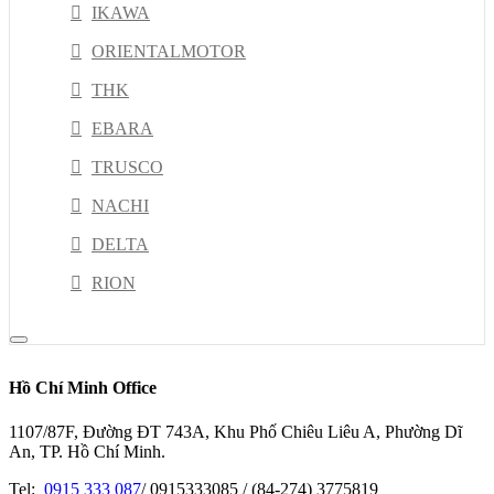
IKAWA
ORIENTALMOTOR
THK
EBARA
TRUSCO
NACHI
DELTA
RION
NSK
PISCO
Hồ Chí Minh Office
HIOKI
1107/87F, Đường ĐT 743A, Khu Phố Chiêu Liêu A, Phường Dĩ
JEL
An, TP. Hồ Chí Minh.
Kyoritsu
Tel:
0915 333 087
/ 0915333085 / (84-274) 3775819