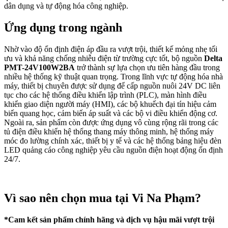
dân dụng và tự động hóa công nghiệp.
Ứng dụng trong ngành
Nhờ vào độ ổn định điện áp đầu ra vượt trội, thiết kế mỏng nhẹ tối
ưu và khả năng chống nhiễu điện từ trường cực tốt, bộ nguồn
Delta
PMT-24V100W2BA
trở thành sự lựa chọn ưu tiên hàng đầu trong
nhiều hệ thống kỹ thuật quan trọng. Trong lĩnh vực tự động hóa nhà
máy, thiết bị chuyên được sử dụng để cấp nguồn nuôi 24V DC liên
tục cho các hệ thống điều khiển lập trình (PLC), màn hình điều
khiển giao diện người máy (HMI), các bộ khuếch đại tín hiệu cảm
biến quang học, cảm biến áp suất và các bộ vi điều khiển động cơ.
Ngoài ra, sản phẩm còn được ứng dụng vô cùng rộng rãi trong các
tủ điện điều khiển hệ thống thang máy thông minh, hệ thống máy
móc đo lường chính xác, thiết bị y tế và các hệ thống bảng hiệu đèn
LED quảng cáo công nghiệp yêu cầu nguồn điện hoạt động ổn định
24/7.
Vì sao nên chọn mua tại Vi Na Phạm?
*Cam kết sản phẩm chính hãng và dịch vụ hậu mãi vượt trội