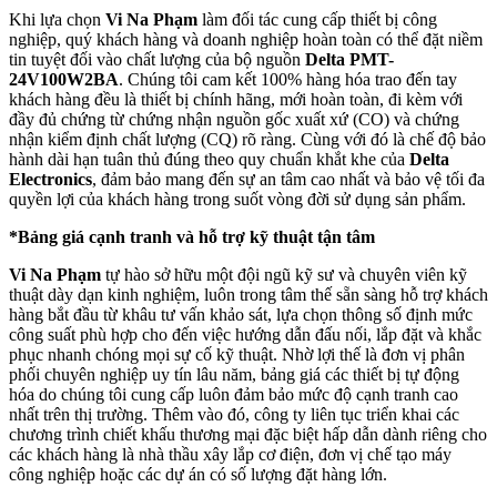
Khi lựa chọn
Vi Na Phạm
làm đối tác cung cấp thiết bị công
nghiệp, quý khách hàng và doanh nghiệp hoàn toàn có thể đặt niềm
tin tuyệt đối vào chất lượng của bộ nguồn
Delta PMT-
24V100W2BA
. Chúng tôi cam kết 100% hàng hóa trao đến tay
khách hàng đều là thiết bị chính hãng, mới hoàn toàn, đi kèm với
đầy đủ chứng từ chứng nhận nguồn gốc xuất xứ (CO) và chứng
nhận kiểm định chất lượng (CQ) rõ ràng. Cùng với đó là chế độ bảo
hành dài hạn tuân thủ đúng theo quy chuẩn khắt khe của
Delta
Electronics
, đảm bảo mang đến sự an tâm cao nhất và bảo vệ tối đa
quyền lợi của khách hàng trong suốt vòng đời sử dụng sản phẩm.
*Bảng giá cạnh tranh và hỗ trợ kỹ thuật tận tâm
Vi Na Phạm
tự hào sở hữu một đội ngũ kỹ sư và chuyên viên kỹ
thuật dày dạn kinh nghiệm, luôn trong tâm thế sẵn sàng hỗ trợ khách
hàng bắt đầu từ khâu tư vấn khảo sát, lựa chọn thông số định mức
công suất phù hợp cho đến việc hướng dẫn đấu nối, lắp đặt và khắc
phục nhanh chóng mọi sự cố kỹ thuật. Nhờ lợi thế là đơn vị phân
phối chuyên nghiệp uy tín lâu năm, bảng giá các thiết bị tự động
hóa do chúng tôi cung cấp luôn đảm bảo mức độ cạnh tranh cao
nhất trên thị trường. Thêm vào đó, công ty liên tục triển khai các
chương trình chiết khấu thương mại đặc biệt hấp dẫn dành riêng cho
các khách hàng là nhà thầu xây lắp cơ điện, đơn vị chế tạo máy
công nghiệp hoặc các dự án có số lượng đặt hàng lớn.