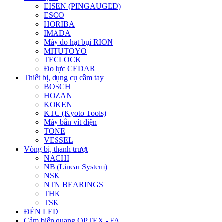
EISEN (PINGAUGED)
ESCO
HORIBA
IMADA
Máy đo hạt bụi RION
MITUTOYO
TECLOCK
Đo lực CEDAR
Thiết bị, dụng cụ cầm tay
BOSCH
HOZAN
KOKEN
KTC (Kyoto Tools)
Máy bắn vít điện
TONE
VESSEL
Vòng bi, thanh trượt
NACHI
NB (Linear System)
NSK
NTN BEARINGS
THK
TSK
ĐÈN LED
Cảm biến quang OPTEX - FA