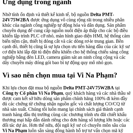
Ứng dụng trong ngành
Nhờ tính ổn định và thiết kế kinh tế, bộ nguồn
Delta PMT-
24V75W2BA
được ứng dụng vô cùng rộng rãi trong nhiều phân
khúc của ngành công nghiệp tự động hóa và dân dụng. Sản phẩm
chuyên dụng để cung cấp nguồn nuôi điện áp thấp cho các bộ điều
khiển lập trình PLC cỡ nhỏ, màn hình giao diện HMI, hệ thống cảm
biến tiệm cận, thiết bị đóng cắt và các dòng rơ-le trung gian. Bên
cạnh đó, thiết bị cũng là sự lựa chọn ưu tiên hàng đầu của các kỹ sư
cơ điện khi lắp đặt tủ điện điều khiển cho hệ thống chiếu sáng công
nghiệp bằng đèn LED, camera giám sát an ninh công cộng và các
dây chuyền máy đóng gói bao bì tự động quy mô nhỏ gọn.
Vì sao nên chọn mua tại Vi Na Phạm?
Khi lựa chọn đặt mua bộ nguồn
Delta PMT-24V75W2BA
tại
Công ty Cổ phần Vi Na Phạm
, quý khách hàng và các nhà thầu sẽ
được cam kết sở hữu dòng sản phẩm chính hãng 100% đi kèm đầy
đủ các chứng từ chứng nhận nguồn gốc và chất lượng CO/CQ từ
nhà sản xuất. Chúng tôi luôn mang lại chính sách giá thành cạnh
tranh hàng đầu thị trường cùng các chương trình ưu đãi chiết khấu
thương mại hấp dẫn dành riêng cho đơn hàng số lượng lớn hoặc các
đối tác dự án. Hơn thế nữa, đội ngũ kỹ sư có chuyên môn sâu của
Vi Na Phạm
luôn sẵn sàng đồng hành hỗ trợ tư vấn chọn mã kỹ