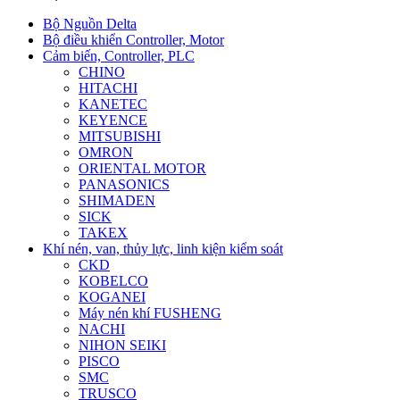
Bộ Nguồn Delta
Bộ điều khiển Controller, Motor
Cảm biến, Controller, PLC
CHINO
HITACHI
KANETEC
KEYENCE
MITSUBISHI
OMRON
ORIENTAL MOTOR
PANASONICS
SHIMADEN
SICK
TAKEX
Khí nén, van, thủy lực, linh kiện kiểm soát
CKD
KOBELCO
KOGANEI
Máy nén khí FUSHENG
NACHI
NIHON SEIKI
PISCO
SMC
TRUSCO