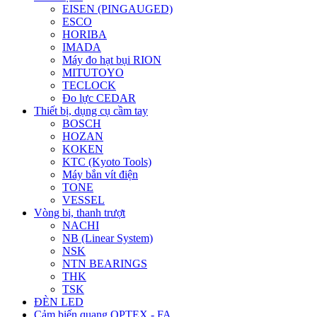
EISEN (PINGAUGED)
ESCO
HORIBA
IMADA
Máy đo hạt bụi RION
MITUTOYO
TECLOCK
Đo lực CEDAR
Thiết bị, dụng cụ cầm tay
BOSCH
HOZAN
KOKEN
KTC (Kyoto Tools)
Máy bắn vít điện
TONE
VESSEL
Vòng bi, thanh trượt
NACHI
NB (Linear System)
NSK
NTN BEARINGS
THK
TSK
ĐÈN LED
Cảm biến quang OPTEX - FA