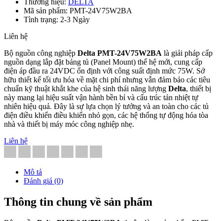
Thương hiệu:
DELTA
Mã sản phẩm: PMT-24V75W2BA
Tình trạng: 2-3 Ngày
Liên hệ
Bộ nguồn công nghiệp
Delta PMT-24V75W2BA
là giải pháp cấp
nguồn dạng lắp đặt bảng tủ (Panel Mount) thế hệ mới, cung cấp
điện áp đầu ra 24VDC ổn định với công suất định mức 75W. Sở
hữu thiết kế tối ưu hóa về mặt chi phí nhưng vẫn đảm bảo các tiêu
chuẩn kỹ thuật khắt khe của hệ sinh thái năng lượng
Delta
, thiết bị
này mang lại hiệu suất vận hành bền bỉ và cấu trúc tản nhiệt tự
nhiên hiệu quả. Đây là sự lựa chọn lý tưởng và an toàn cho các tủ
điện điều khiển điều khiển nhỏ gọn, các hệ thống tự động hóa tòa
nhà và thiết bị máy móc công nghiệp nhẹ.
Liên hệ
Mô tả
Đánh giá (0)
Thông tin chung về sản phẩm