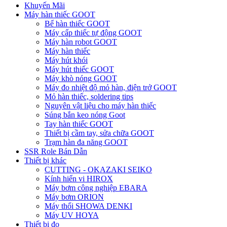
Khuyến Mãi
Máy hàn thiếc GOOT
Bể hàn thiếc GOOT
Máy cấp thiếc tự động GOOT
Máy hàn robot GOOT
Máy hàn thiếc
Máy hút khói
Máy hút thiếc GOOT
Máy khò nóng GOOT
Máy đo nhiệt độ mỏ hàn, điện trở GOOT
Mỏ hàn thiếc, soldering tips
Nguyên vật liệu cho máy hàn thiếc
Súng bắn keo nóng Goot
Tay hàn thiếc GOOT
Thiết bị cầm tay, sửa chữa GOOT
Trạm hàn đa năng GOOT
SSR Role Bán Dẫn
Thiết bị khác
CUTTING - OKAZAKI SEIKO
Kính hiển vi HIROX
Máy bơm công nghiệp EBARA
Máy bơm ORION
Máy thổi SHOWA DENKI
Máy UV HOYA
Thiết bị đo