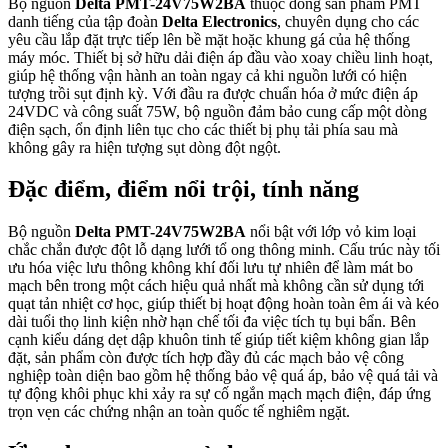
Bộ nguồn
Delta PMT-24V75W2BA
thuộc dòng sản phẩm PMT
danh tiếng của tập đoàn
Delta Electronics
, chuyên dụng cho các
yêu cầu lắp đặt trực tiếp lên bề mặt hoặc khung gá của hệ thống
máy móc. Thiết bị sở hữu dải điện áp đầu vào xoay chiều linh hoạt,
giúp hệ thống vận hành an toàn ngay cả khi nguồn lưới có hiện
tượng trồi sụt định kỳ. Với đầu ra được chuẩn hóa ở mức điện áp
24VDC và công suất 75W, bộ nguồn đảm bảo cung cấp một dòng
điện sạch, ổn định liên tục cho các thiết bị phụ tải phía sau mà
không gây ra hiện tượng sụt dòng đột ngột.
Đặc điểm, điểm nổi trội, tính năng
Bộ nguồn
Delta PMT-24V75W2BA
nổi bật với lớp vỏ kim loại
chắc chắn được đột lỗ dạng lưới tổ ong thông minh. Cấu trúc này tối
ưu hóa việc lưu thông không khí đối lưu tự nhiên để làm mát bo
mạch bên trong một cách hiệu quả nhất mà không cần sử dụng tới
quạt tản nhiệt cơ học, giúp thiết bị hoạt động hoàn toàn êm ái và kéo
dài tuổi thọ linh kiện nhờ hạn chế tối đa việc tích tụ bụi bẩn. Bên
cạnh kiểu dáng dẹt dập khuôn tinh tế giúp tiết kiệm không gian lắp
đặt, sản phẩm còn được tích hợp đầy đủ các mạch bảo vệ công
nghiệp toàn diện bao gồm hệ thống bảo vệ quá áp, bảo vệ quá tải và
tự động khôi phục khi xảy ra sự cố ngắn mạch mạch điện, đáp ứng
trọn vẹn các chứng nhận an toàn quốc tế nghiêm ngặt.