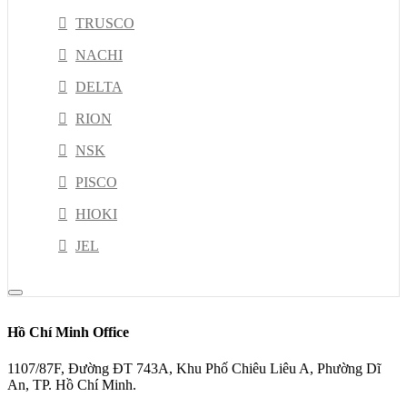
TRUSCO
NACHI
DELTA
RION
NSK
PISCO
HIOKI
JEL
Kyoritsu
MISUSHIBI
Hồ Chí Minh Office
ESCO TOOL
1107/87F, Đường ĐT 743A, Khu Phố Chiêu Liêu A, Phường Dĩ
KOGANEI
An, TP. Hồ Chí Minh.
IKAWA