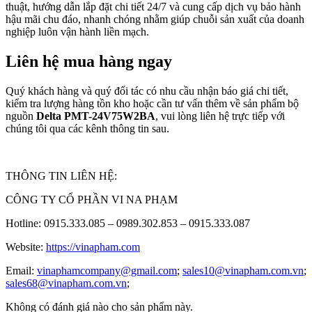
thuật, hướng dẫn lắp đặt chi tiết 24/7 và cung cấp dịch vụ bảo hành
hậu mãi chu đáo, nhanh chóng nhằm giúp chuỗi sản xuất của doanh
nghiệp luôn vận hành liền mạch.
Liên hệ mua hàng ngay
Quý khách hàng và quý đối tác có nhu cầu nhận báo giá chi tiết,
kiểm tra lượng hàng tồn kho hoặc cần tư vấn thêm về sản phẩm bộ
nguồn
Delta PMT-24V75W2BA
, vui lòng liên hệ trực tiếp với
chúng tôi qua các kênh thông tin sau.
THÔNG TIN LIÊN HỆ:
CÔNG TY CỔ PHẦN VI NA PHẠM
Hotline: 0915.333.085 – 0989.302.853 – 0915.333.087
Website:
https://vinapham.com
Email:
vinaphamcompany@gmail.com
;
sales10@vinapham.com.vn
;
sales68@vinapham.com.vn
;
Không có đánh giá nào cho sản phẩm này.