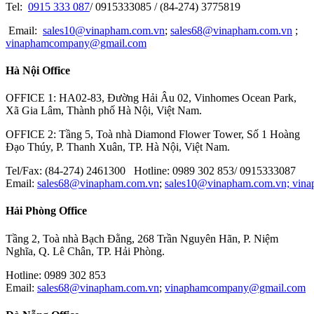
Tel:
0915 333 087
/ 0915333085 / (84-274) 3775819
ORIENTALMOTOR
Email:
sales10@vinapham.com.vn
;
sales68@vinapham.com.vn
;
vinaphamcompany@gmail.com
GOOT
Hà Nội Office
OPTEX-FA
MITOTUYO
OFFICE 1: HA02-83, Đường Hải Âu 02, Vinhomes Ocean Park,
Xã Gia Lâm, Thành phố Hà Nội, Việt Nam.
OFFICE 2: Tầng 5, Toà nhà Diamond Flower Tower, Số 1 Hoàng
Đạo Thúy, P. Thanh Xuân, TP. Hà Nội, Việt Nam.
Tel/Fax: (84-274) 2461300 Hotline: 0989 302 853/ 0915333087
Email:
sales68@vinapham.com.vn
;
sales10@vinapham.com.vn;
vin
Hải Phòng Office
Tầng 2, Toà nhà Bạch Đằng, 268 Trần Nguyên Hãn, P. Niệm
Nghĩa, Q. Lê Chân, TP. Hải Phòng.
Hotline: 0989 302 853
Email:
sales68@vinapham.com.vn
;
vinaphamcompany@gmail.com