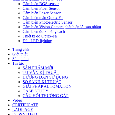
Cảm biến BGS sensor
Cảm biến Fiber Sensor
Cảm biến Lazer Sensor
Cảm biến màu Optex-Fa
Cảm biến Photoelectric Sensor
Cảm biến Vision Camera phát hiện lỗi sản phẩm
Cảm biến đo khoảng cách
Thiết bị đo Optex-Fa
Đèn LED lighting
Trang chủ
Giới thiệu
Sản phẩm
Tin tức
SẢN PHẨM MỚI
TƯ VẤN KĨ THUẬT
HƯỚNG DẪN SỬ DỤNG
SO SÁNH KĨ THUẬT
GIẢI PHÁP AUTOMATION
CASE STUDY
CÂU HỎI THƯỜNG GẶP
Video
CERTIFICATE
LADIPAGE
DOWNLOAD