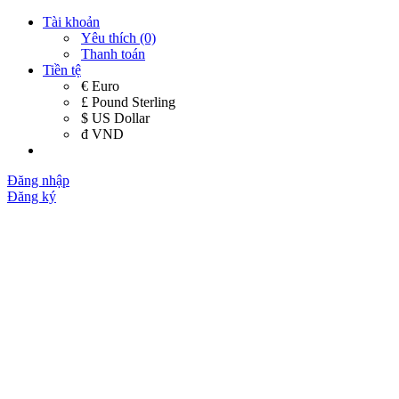
Tài khoản
Yêu thích (0)
Thanh toán
Tiền tệ
€ Euro
£ Pound Sterling
$ US Dollar
đ VND
Đăng nhập
Đăng ký