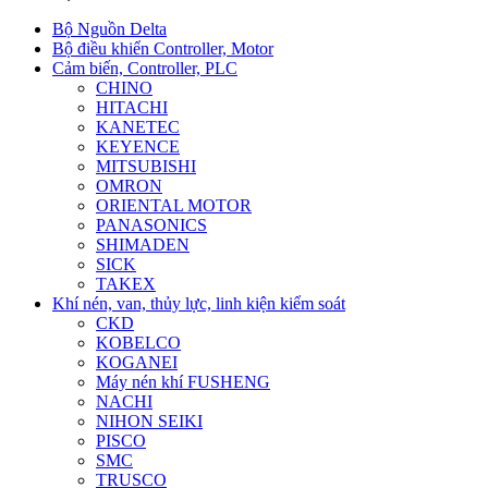
Bộ Nguồn Delta
Bộ điều khiển Controller, Motor
Cảm biến, Controller, PLC
CHINO
HITACHI
KANETEC
KEYENCE
MITSUBISHI
OMRON
ORIENTAL MOTOR
PANASONICS
SHIMADEN
SICK
TAKEX
Khí nén, van, thủy lực, linh kiện kiểm soát
CKD
KOBELCO
KOGANEI
Máy nén khí FUSHENG
NACHI
NIHON SEIKI
PISCO
SMC
TRUSCO