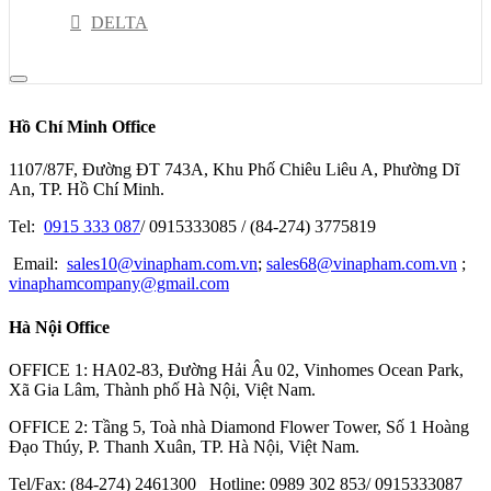
DELTA
RION
NSK
Hồ Chí Minh Office
PISCO
1107/87F, Đường ĐT 743A, Khu Phố Chiêu Liêu A, Phường Dĩ
HIOKI
An, TP. Hồ Chí Minh.
JEL
Tel:
0915 333 087
/ 0915333085 / (84-274) 3775819
Kyoritsu
Email:
sales10@vinapham.com.vn
;
sales68@vinapham.com.vn
;
vinaphamcompany@gmail.com
GOOT
Hà Nội Office
OPTEX-FA
MITOTUYO
OFFICE 1: HA02-83, Đường Hải Âu 02, Vinhomes Ocean Park,
Xã Gia Lâm, Thành phố Hà Nội, Việt Nam.
OFFICE 2: Tầng 5, Toà nhà Diamond Flower Tower, Số 1 Hoàng
Đạo Thúy, P. Thanh Xuân, TP. Hà Nội, Việt Nam.
Tel/Fax: (84-274) 2461300 Hotline: 0989 302 853/ 0915333087