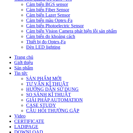
Cảm biến BGS sensor
Cảm biến Fiber Sensor
Cảm biến Lazer Sensor
Cảm biến màu Optex-Fa
Cảm biến Photoelectric Sensor
Cảm biến Vision Camera phát hiện lỗi sản phẩm
Cảm biến đo khoảng cách
Thiết bị đo Optex-Fa
Đèn LED lighting
Trang chủ
Giới thiệu
Sản phẩm
Tin tức
SẢN PHẨM MỚI
TƯ VẤN KĨ THUẬT
HƯỚNG DẪN SỬ DỤNG
SO SÁNH KĨ THUẬT
GIẢI PHÁP AUTOMATION
CASE STUDY
CÂU HỎI THƯỜNG GẶP
Video
CERTIFICATE
LADIPAGE
DOWNLOAD