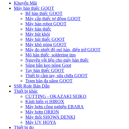
Khuyến Mãi
Máy hàn thiếc GOOT
Bể hàn thiếc GOOT
Máy cấp thiếc tự động GOOT
Máy hàn robot GOOT
Máy hàn thiếc
Máy hút khói
Máy hút thiếc GOOT
Máy khò nóng GOOT
Máy đo nhiệt độ mỏ hàn, điện trở GOOT
Mỏ hàn thiếc, soldering tips
Nguyên vật liệu cho máy hàn thiếc
Súng bắn keo nóng Goot
Tay hàn thiếc GOOT
Thiết bị cầm tay, sửa chữa GOOT
Trạm hàn đa năng GOOT
SSR Role Bán Dẫn
Thiết bị khác
CUTTING - OKAZAKI SEIKO
Kính hiển vi HIROX
Máy bơm công nghiệp EBARA
Máy bơm ORION
Máy thổi SHOWA DENKI
Máy UV HOYA
Thiết bị đo