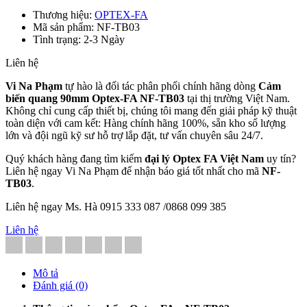
Thương hiệu:
OPTEX-FA
Mã sản phẩm: NF-TB03
Tình trạng: 2-3 Ngày
Liên hệ
Vi Na Phạm
tự hào là đối tác phân phối chính hãng dòng
Cảm
biến quang 90mm Optex-FA NF-TB03
tại thị trường Việt Nam.
Không chỉ cung cấp thiết bị, chúng tôi mang đến giải pháp kỹ thuật
toàn diện với cam kết: Hàng chính hãng 100%, sẵn kho số lượng
lớn và đội ngũ kỹ sư hỗ trợ lắp đặt, tư vấn chuyên sâu 24/7.
Quý khách hàng đang tìm kiếm
đại lý Optex FA Việt Nam
uy tín?
Liên hệ ngay Vi Na Phạm để nhận báo giá tốt nhất cho mã
NF-
TB03
.
Liên hệ ngay Ms. Hà 0915 333 087 /0868 099 385
Liên hệ
Mô tả
Đánh giá (0)