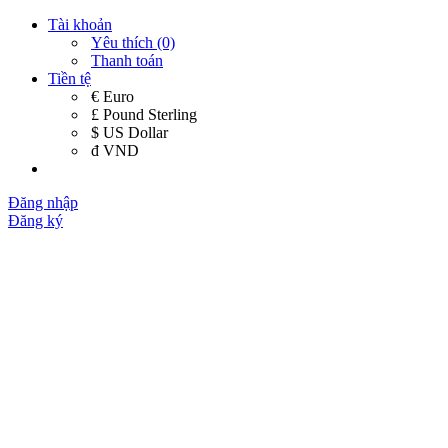
Tài khoản
Yêu thích (0)
Thanh toán
Tiền tệ
€ Euro
£ Pound Sterling
$ US Dollar
đ VND
Đăng nhập
Đăng ký