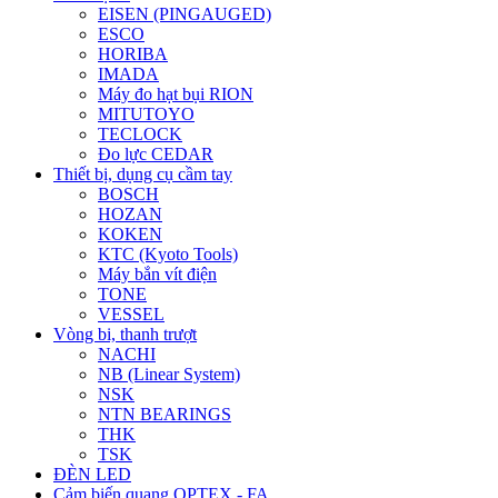
EISEN (PINGAUGED)
ESCO
HORIBA
IMADA
Máy đo hạt bụi RION
MITUTOYO
TECLOCK
Đo lực CEDAR
Thiết bị, dụng cụ cầm tay
BOSCH
HOZAN
KOKEN
KTC (Kyoto Tools)
Máy bắn vít điện
TONE
VESSEL
Vòng bi, thanh trượt
NACHI
NB (Linear System)
NSK
NTN BEARINGS
THK
TSK
ĐÈN LED
Cảm biến quang OPTEX - FA