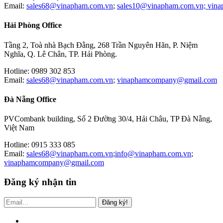
Email:
sales68@vinapham.com.vn
;
sales10@vinapham.com.vn;
vin
Hải Phòng Office
Tầng 2, Toà nhà Bạch Đằng, 268 Trần Nguyên Hãn, P. Niệm
Nghĩa, Q. Lê Chân, TP. Hải Phòng.
Hotline: 0989 302 853
Email:
sales68@vinapham.com.vn
;
vinaphamcompany@gmail.com
Đà Nẵng Office
PVCombank building, Số 2 Đường 30/4, Hải Châu, TP Đà Nẵng,
Việt Nam
Hotline: 0915 333 085
Email:
sales68@vinapham.com.vn
;
info@vinapham.com.vn
;
vinaphamcompany@gmail.com
Đăng ký nhận tin
Đăng ký!