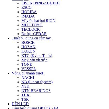
EISEN (PINGAUGED)
ESCO
HORIBA
IMADA
Máy đo hạt bụi RION
MITUTOYO
TECLOCK
Đo lực CEDAR
Thiết bị, dụng cụ cầm tay
BOSCH
HOZAN
KOKEN
KTC (Kyoto Tools)
Máy bắn vít điện
TONE
VESSEL
Vòng bi, thanh trượt
NACHI
NB (Linear System)
NSK
NTN BEARINGS
THK
TSK
ĐÈN LED
Cảm biến quang OPTEX - FA