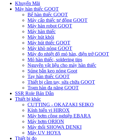
Khuyến Mãi
Máy hàn thiếc GOOT
Bể hàn thiếc GOOT
Máy cấp thiếc tự động GOOT
Máy hàn robot GOOT
Máy hàn thiếc
Máy hút khói
Máy hút thiếc GOOT
Máy khò nóng GOOT
Máy đo nhiệt độ mỏ hàn, điện trở GOOT
Mỏ hàn thiếc, soldering tips
Nguyên vật liệu cho máy hàn thiếc
Súng bắn keo nóng Goot
Tay hàn thiếc GOOT
Thiết bị cầm tay, sửa chữa GOOT
Trạm hàn đa năng GOOT
SSR Role Bán Dẫn
Thiết bị khác
CUTTING - OKAZAKI SEIKO
Kính hiển vi HIROX
Máy bơm công nghiệp EBARA
Máy bơm ORION
Máy thổi SHOWA DENKI
Máy UV HOYA
Thiết bị đo