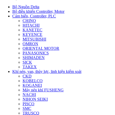
Bộ Nguồn Delta
Bộ điều khiển Controller, Motor
Cảm biến, Controller, PLC
CHINO
HITACHI
KANETEC
KEYENCE
MITSUBISHI
OMRON
ORIENTAL MOTOR
PANASONICS
SHIMADEN
SICK
TAKEX
Khí nén, van, thủy lực, linh kiện kiểm soát
CKD
KOBELCO
KOGANEI
Máy nén khí FUSHENG
NACHI
NIHON SEIKI
PISCO
SMC
TRUSCO