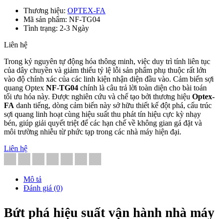
Thương hiệu:
OPTEX-FA
Mã sản phẩm: NF-TG04
Tình trạng: 2-3 Ngày
Liên hệ
Trong kỷ nguyên tự động hóa thông minh, việc duy trì tính liên tục
của dây chuyền và giảm thiểu tỷ lệ lỗi sản phẩm phụ thuộc rất lớn
vào độ chính xác của các linh kiện nhận diện đầu vào. Cảm biến sợi
quang Optex
NF-TG04
chính là câu trả lời toàn diện cho bài toán
tối ưu hóa này. Được nghiên cứu và chế tạo bởi thương hiệu
Optex-
FA
danh tiếng, dòng cảm biến này sở hữu thiết kế đột phá, cấu trúc
sợi quang linh hoạt cùng hiệu suất thu phát tín hiệu cực kỳ nhạy
bén, giúp giải quyết triệt để các hạn chế về không gian gá đặt và
môi trường nhiễu từ phức tạp trong các nhà máy hiện đại.
Liên hệ
Mô tả
Đánh giá (0)
Bứt phá hiệu suất vận hành nhà máy