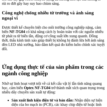
rủi ro đứt gãy hay suy hao chùm sáng.
Công nghệ chống nhiễu từ trường và ánh sáng
ngoại vi
Được thiết kế chuyên biệt cho môi trường công nghiệp nặng, cảm
biến
NF-TG04
có khả năng cách ly hoàn toàn với các nguồn nhiễu
từ phát ra từ biến tần, động cơ công suất lớn xung quanh. Đồng
thời, thấu kính tinh xảo giúp thiết bị không bị đánh lừa bởi ánh sáng
đèn LED nhà xưởng, bảo đảm kết quả đo kiểm luôn chính xác tuyệt
đối.
Ứng dụng thực tế của sản phẩm trong các
ngành công nghiệp
Nhờ sự linh hoạt vượt trội về cả kết cấu vật lý lẫn tính năng quang
học, cảm biến
Optex NF-TG04
trở thành mắt xích quan trọng trong
nhiều dây chuyền sản xuất tự động:
Sản xuất linh kiện điện tử và bán dẫn:
Nhận diện sự hiện
diện của bo mạch in (PCB), các khay chip điện tử hoặc linh