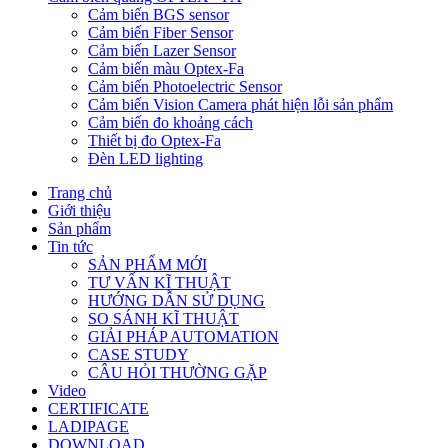
Cảm biến BGS sensor
Cảm biến Fiber Sensor
Cảm biến Lazer Sensor
Cảm biến màu Optex-Fa
Cảm biến Photoelectric Sensor
Cảm biến Vision Camera phát hiện lỗi sản phẩm
Cảm biến đo khoảng cách
Thiết bị đo Optex-Fa
Đèn LED lighting
Trang chủ
Giới thiệu
Sản phẩm
Tin tức
SẢN PHẨM MỚI
TƯ VẤN KĨ THUẬT
HƯỚNG DẪN SỬ DỤNG
SO SÁNH KĨ THUẬT
GIẢI PHÁP AUTOMATION
CASE STUDY
CÂU HỎI THƯỜNG GẶP
Video
CERTIFICATE
LADIPAGE
DOWNLOAD