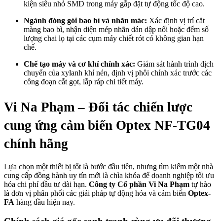
kiện siêu nhỏ SMD trong máy gắp đặt tự động tốc độ cao.
Ngành đóng gói bao bì và nhãn mác:
Xác định vị trí cắt
màng bao bì, nhận diện mép nhãn dán dập nổi hoặc đếm số
lượng chai lọ tại các cụm máy chiết rót có không gian hạn
chế.
Chế tạo máy và cơ khí chính xác:
Giám sát hành trình dịch
chuyển của xylanh khí nén, định vị phôi chính xác trước các
công đoạn cắt gọt, lắp ráp chi tiết máy.
Vi Na Phạm – Đối tác chiến lược
cung ứng cảm biến Optex NF-TG04
chính hãng
Lựa chọn một thiết bị tốt là bước đầu tiên, nhưng tìm kiếm một nhà
cung cấp đồng hành uy tín mới là chìa khóa để doanh nghiệp tối ưu
hóa chi phí đầu tư dài hạn.
Công ty Cổ phần Vi Na Phạm
tự hào
là đơn vị phân phối các giải pháp tự động hóa và cảm biến
Optex-
FA
hàng đầu hiện nay.