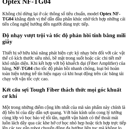
Optex NF-TG04
Không chỉ dừng lại ở các thông số tiêu chuẩn, model
Optex NF-
TG04
khẳng định vị thế dẫn đầu phân khúc nhờ tích hợp những cải
tiến công nghệ hướng đến người dùng trực tiếp.
Độ nhạy vượt trội và tốc độ phản hồi tính bằng mili
giây
Thiết bị sở hữu khả năng phát hiện cực kỳ nhạy bén đối với các vật
thể có kích thước siêu nhỏ, bề mặt trong suốt hoặc các chi tiết mờ
khó nhận diện. Khi kết hợp với bộ khuếch đại (Fiber Amplifier) của
hãng,
NF-TG04
cho tốc độ phản hồi nhanh chóng, loại bỏ hoàn
toàn hiện tượng trễ tín hiệu ngay cả khi hoạt động trên các băng tải
chạy với vận tốc cực cao.
Kết cấu sợi Tough Fiber thách thức mọi góc khuất
cơ khí
Một trong những điểm cộng lớn nhất của mã sản phẩm này chính là
độ bền bỉ của dây dẫn sợi quang. Với bán kính uốn cong lý tưởng
cùng lớp vỏ bọc bảo vệ tối tân, người vận hành có thể thoải mái
luồn lách dây qua các khe hở cơ học nhỏ hẹp hoặc tích hợp trực tiếp
lên các tay gắp robot chuyển động đa hướng liên tục mà không lo