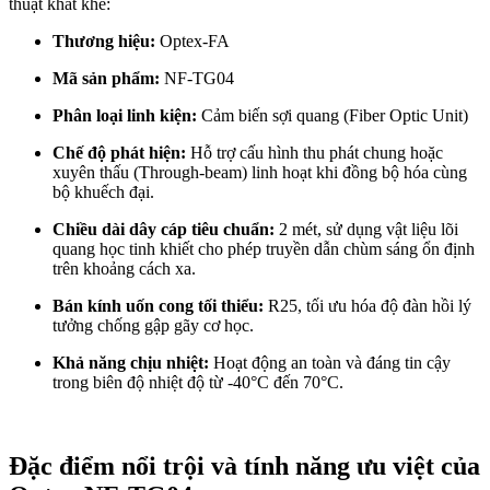
thuật khắt khe:
Thương hiệu:
Optex-FA
Mã sản phẩm:
NF-TG04
Phân loại linh kiện:
Cảm biến sợi quang (Fiber Optic Unit)
Chế độ phát hiện:
Hỗ trợ cấu hình thu phát chung hoặc
xuyên thấu (Through-beam) linh hoạt khi đồng bộ hóa cùng
bộ khuếch đại.
Chiều dài dây cáp tiêu chuẩn:
2 mét, sử dụng vật liệu lõi
quang học tinh khiết cho phép truyền dẫn chùm sáng ổn định
trên khoảng cách xa.
Bán kính uốn cong tối thiểu:
R25, tối ưu hóa độ đàn hồi lý
tưởng chống gập gãy cơ học.
Khả năng chịu nhiệt:
Hoạt động an toàn và đáng tin cậy
trong biên độ nhiệt độ từ -40°C đến 70°C.
Đặc điểm nổi trội và tính năng ưu việt của