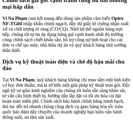
Chính sách giá gốc cạnh tranh cùng ưu đãi thương
mại hấp dẫn
Vi Na Phạm
cam kết mang đến dòng sản phẩm cảm biến
Optex
NF-TG04
nhập khẩu chính ngạch, đầy đủ giấy tờ chứng nhận xuất
xứ và chất lượng rõ ràng (CO/CQ). Nhờ lợi thế nguồn hàng trực
tiếp, chúng tôi tự tin áp dụng bảng giá cạnh tranh nhất thị trường
cùng chính sách chiết khấu sâu, hỗ trợ công nợ linh hoạt cho các
đơn vị chế tạo máy, nhà thầu dự án và quý khách hàng nhà xưởng
thân thiết.
Dịch vụ kỹ thuật toàn diện và chế độ hậu mãi chu
đáo
Tại
Vi Na Phạm
, quý khách hàng không chỉ mua sắm một linh kiện
cơ học đơn thuần, mà là sở hữu một giải pháp kỹ thuật trọn gói. Đội
ngũ kỹ sư giàu kinh nghiệm của chúng tôi luôn sẵn sàng khảo sát,
tư vấn cấu hình thiết bị, hướng dẫn lắp đặt và tối ưu hóa cài đặt
hoàn toàn miễn phí. Chính sách bảo hành chính hãng minh bạch,
thủ tục đổi trả nhanh chóng cùng dịch vụ giao hàng hỏa tốc toàn
quốc bảo đảm dây chuyền của doanh nghiệp bạn luôn vận hành
thông suốt, an tâm sản xuất.