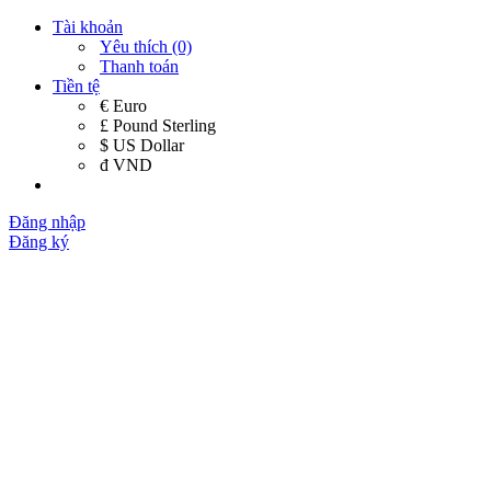
Tài khoản
Yêu thích (0)
Thanh toán
Tiền tệ
€ Euro
£ Pound Sterling
$ US Dollar
đ VND
Đăng nhập
Đăng ký