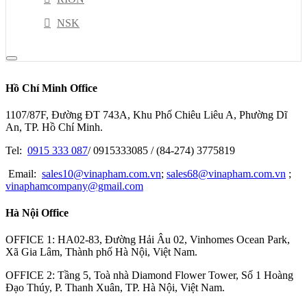
NSK
PISCO
HIOKI
Hồ Chí Minh Office
JEL
1107/87F, Đường ĐT 743A, Khu Phố Chiêu Liêu A, Phường Dĩ
Kyoritsu
An, TP. Hồ Chí Minh.
MISUSHIBI
Tel:
0915 333 087
/ 0915333085 / (84-274) 3775819
ESCO TOOL
Email:
sales10@vinapham.com.vn
;
sales68@vinapham.com.vn
;
vinaphamcompany@gmail.com
GOOT
Hà Nội Office
OPTEX-FA
MITOTUYO
OFFICE 1: HA02-83, Đường Hải Âu 02, Vinhomes Ocean Park,
Xã Gia Lâm, Thành phố Hà Nội, Việt Nam.
OFFICE 2: Tầng 5, Toà nhà Diamond Flower Tower, Số 1 Hoàng
Đạo Thúy, P. Thanh Xuân, TP. Hà Nội, Việt Nam.