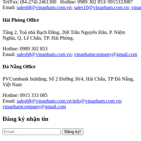
Tel/Fax: (84-274) 2461300 Hotline: 0989 302 853/ 0915333087
Email:
sales68@vinapham.com.vn
;
sales10@vinapham.com.vn;
vin
Hải Phòng Office
Tầng 2, Toà nhà Bạch Đằng, 268 Trần Nguyên Hãn, P. Niệm
Nghĩa, Q. Lê Chân, TP. Hải Phòng.
Hotline: 0989 302 853
Email:
sales68@vinapham.com.vn
;
vinaphamcompany@gmail.com
Đà Nẵng Office
PVCombank building, Số 2 Đường 30/4, Hải Châu, TP Đà Nẵng,
Việt Nam
Hotline: 0915 333 085
Email:
sales68@vinapham.com.vn
;
info@vinapham.com.vn
;
vinaphamcompany@gmail.com
Đăng ký nhận tin
Đăng ký!