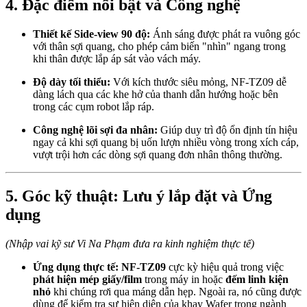
4. Đặc điểm nổi bật và Công nghệ
Thiết kế Side-view 90 độ:
Ánh sáng được phát ra vuông góc
với thân sợi quang, cho phép cảm biến "nhìn" ngang trong
khi thân được lắp áp sát vào vách máy.
Độ dày tối thiểu:
Với kích thước siêu mỏng, NF-TZ09 dễ
dàng lách qua các khe hở của thanh dẫn hướng hoặc bên
trong các cụm robot lắp ráp.
Công nghệ lõi sợi đa nhân:
Giúp duy trì độ ổn định tín hiệu
ngay cả khi sợi quang bị uốn lượn nhiều vòng trong xích cáp,
vượt trội hơn các dòng sợi quang đơn nhân thông thường.
5. Góc kỹ thuật: Lưu ý lắp đặt và Ứng
dụng
(Nhập vai kỹ sư Vi Na Phạm đưa ra kinh nghiệm thực tế)
Ứng dụng thực tế:
NF-TZ09
cực kỳ hiệu quả trong việc
phát hiện mép giấy/film
trong máy in hoặc
đếm linh kiện
nhỏ
khi chúng rơi qua máng dẫn hẹp. Ngoài ra, nó cũng được
dùng để kiểm tra sự hiện diện của khay Wafer trong ngành