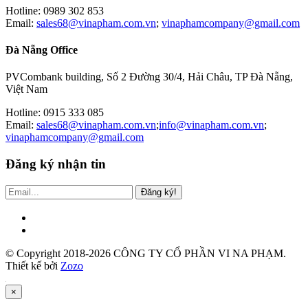
Hotline: 0989 302 853
Email:
sales68@vinapham.com.vn
;
vinaphamcompany@gmail.com
Đà Nẵng Office
PVCombank building, Số 2 Đường 30/4, Hải Châu, TP Đà Nẵng,
Việt Nam
Hotline: 0915 333 085
Email:
sales68@vinapham.com.vn
;
info@vinapham.com.vn
;
vinaphamcompany@gmail.com
Đăng ký nhận tin
Đăng ký!
© Copyright 2018-2026 CÔNG TY CỔ PHẦN VI NA PHẠM.
Thiết kế bởi
Zozo
×