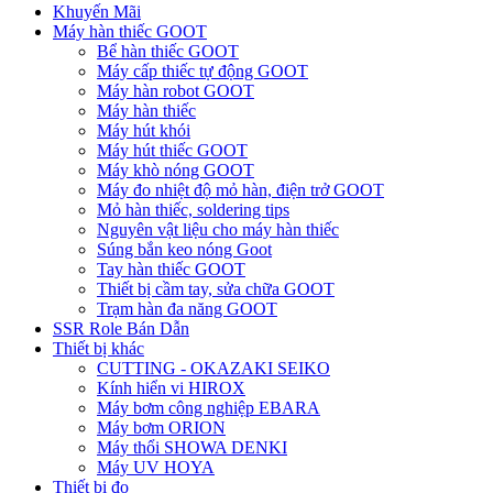
Khuyến Mãi
Máy hàn thiếc GOOT
Bể hàn thiếc GOOT
Máy cấp thiếc tự động GOOT
Máy hàn robot GOOT
Máy hàn thiếc
Máy hút khói
Máy hút thiếc GOOT
Máy khò nóng GOOT
Máy đo nhiệt độ mỏ hàn, điện trở GOOT
Mỏ hàn thiếc, soldering tips
Nguyên vật liệu cho máy hàn thiếc
Súng bắn keo nóng Goot
Tay hàn thiếc GOOT
Thiết bị cầm tay, sửa chữa GOOT
Trạm hàn đa năng GOOT
SSR Role Bán Dẫn
Thiết bị khác
CUTTING - OKAZAKI SEIKO
Kính hiển vi HIROX
Máy bơm công nghiệp EBARA
Máy bơm ORION
Máy thổi SHOWA DENKI
Máy UV HOYA
Thiết bị đo