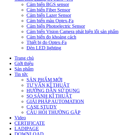
Cảm biến BGS sensor
Cảm biến Fiber Sensor
Cảm biến Lazer Sensor
Cảm biến màu Optex-Fa
Cảm biến Photoelectric Sensor
Cảm biến Vision Camera phát hiện lỗi sản phẩm
Cảm biến đo khoảng cách
Thiết bị đo Optex-Fa
Đèn LED lighting
Trang chủ
Giới thiệu
Sản phẩm
Tin tức
SẢN PHẨM MỚI
TƯ VẤN KĨ THUẬT
HƯỚNG DẪN SỬ DỤNG
SO SÁNH KĨ THUẬT
GIẢI PHÁP AUTOMATION
CASE STUDY
CÂU HỎI THƯỜNG GẶP
Video
CERTIFICATE
LADIPAGE
DOWNLOAD