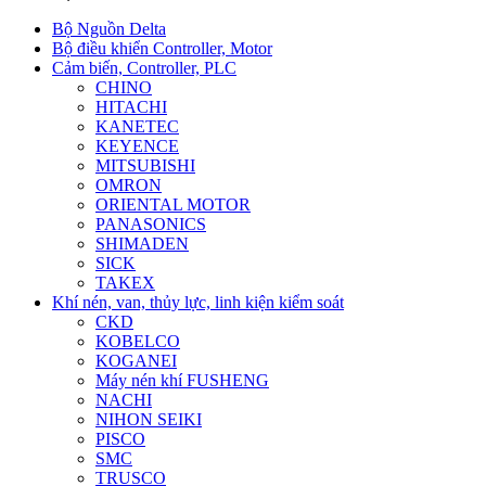
Bộ Nguồn Delta
Bộ điều khiển Controller, Motor
Cảm biến, Controller, PLC
CHINO
HITACHI
KANETEC
KEYENCE
MITSUBISHI
OMRON
ORIENTAL MOTOR
PANASONICS
SHIMADEN
SICK
TAKEX
Khí nén, van, thủy lực, linh kiện kiểm soát
CKD
KOBELCO
KOGANEI
Máy nén khí FUSHENG
NACHI
NIHON SEIKI
PISCO
SMC
TRUSCO