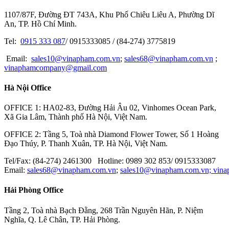
1107/87F, Đường ĐT 743A, Khu Phố Chiêu Liêu A, Phường Dĩ
ESCO TOOL
An, TP. Hồ Chí Minh.
KOGANEI
Tel:
0915 333 087
/ 0915333085 / (84-274) 3775819
IKAWA
Email:
sales10@vinapham.com.vn
;
sales68@vinapham.com.vn
;
vinaphamcompany@gmail.com
GOOT
Hà Nội Office
OPTEX-FA
MITOTUYO
OFFICE 1: HA02-83, Đường Hải Âu 02, Vinhomes Ocean Park,
Xã Gia Lâm, Thành phố Hà Nội, Việt Nam.
OFFICE 2: Tầng 5, Toà nhà Diamond Flower Tower, Số 1 Hoàng
Đạo Thúy, P. Thanh Xuân, TP. Hà Nội, Việt Nam.
Tel/Fax: (84-274) 2461300 Hotline: 0989 302 853/ 0915333087
Email:
sales68@vinapham.com.vn
;
sales10@vinapham.com.vn;
vin
Hải Phòng Office
Tầng 2, Toà nhà Bạch Đằng, 268 Trần Nguyên Hãn, P. Niệm
Nghĩa, Q. Lê Chân, TP. Hải Phòng.