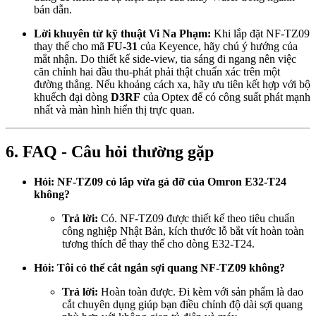
bán dẫn.
Lời khuyên từ kỹ thuật Vi Na Phạm:
Khi lắp đặt NF-TZ09
thay thế cho mã
FU-31
của Keyence, hãy chú ý hướng của
mắt nhận. Do thiết kế side-view, tia sáng đi ngang nên việc
căn chỉnh hai đầu thu-phát phải thật chuẩn xác trên một
đường thẳng. Nếu khoảng cách xa, hãy ưu tiên kết hợp với bộ
khuếch đại dòng
D3RF
của Optex để có công suất phát mạnh
nhất và màn hình hiển thị trực quan.
6. FAQ - Câu hỏi thường gặp
Hỏi: NF-TZ09 có lắp vừa gá đỡ của Omron E32-T24
không?
Trả lời:
Có. NF-TZ09 được thiết kế theo tiêu chuẩn
công nghiệp Nhật Bản, kích thước lỗ bắt vít hoàn toàn
tương thích để thay thế cho dòng E32-T24.
Hỏi: Tôi có thể cắt ngắn sợi quang NF-TZ09 không?
Trả lời:
Hoàn toàn được. Đi kèm với sản phẩm là dao
cắt chuyên dụng giúp bạn điều chỉnh độ dài sợi quang