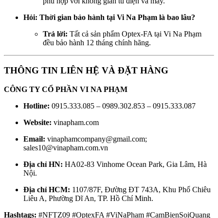
phù hợp với không gian tủ điện và máy.
Hỏi: Thời gian bảo hành tại Vi Na Phạm là bao lâu?
Trả lời:
Tất cả sản phẩm Optex-FA tại Vi Na Phạm
đều bảo hành 12 tháng chính hãng.
THÔNG TIN LIÊN HỆ VÀ ĐẶT HÀNG
CÔNG TY CỔ PHẦN VI NA PHẠM
Hotline:
0915.333.085 – 0989.302.853 – 0915.333.087
Website:
vinapham.com
Email:
vinaphamcompany@gmail.com;
sales10@vinapham.com.vn
Địa chỉ HN:
HA02-83 Vinhome Ocean Park, Gia Lâm, Hà
Nội.
Địa chỉ HCM:
1107/87F, Đường ĐT 743A, Khu Phố Chiêu
Liêu A, Phường Dĩ An, TP. Hồ Chí Minh.
Hashtags:
#NFTZ09 #OptexFA #ViNaPham #CamBienSoiQuang