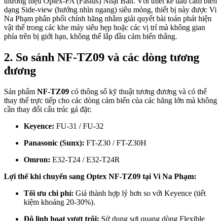
thương hiệu Optex-FA (Fastus) Nhật Bản. Với thiết kế đầu cảm biến
dạng Side-view (hướng nhìn ngang) siêu mỏng, thiết bị này được Vi
Na Phạm phân phối chính hãng nhằm giải quyết bài toán phát hiện
vật thể trong các khe máy siêu hẹp hoặc các vị trí mà không gian
phía trên bị giới hạn, không thể lắp đầu cảm biến thẳng.
2. So sánh NF-TZ09 và các dòng tương
đương
Sản phẩm
NF-TZ09
có thông số kỹ thuật tương đương và có thể
thay thế trực tiếp cho các dòng cảm biến của các hãng lớn mà không
cần thay đổi cấu trúc gá đặt:
Keyence:
FU-31 / FU-32
Panasonic (Sunx):
FT-Z30 / FT-Z30H
Omron:
E32-T24 / E32-T24R
Lợi thế khi chuyển sang Optex NF-TZ09 tại Vi Na Phạm:
Tối ưu chi phí:
Giá thành hợp lý hơn so với Keyence (tiết
kiệm khoảng 20-30%).
Độ linh hoạt vượt trội:
Sử dụng sợi quang dòng Flexible