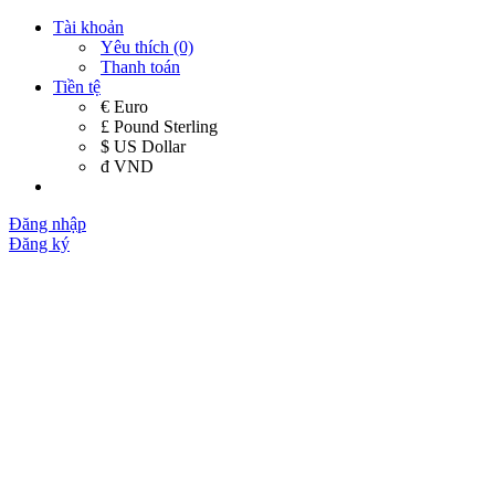
Tài khoản
Yêu thích (0)
Thanh toán
Tiền tệ
€ Euro
£ Pound Sterling
$ US Dollar
đ VND
Đăng nhập
Đăng ký