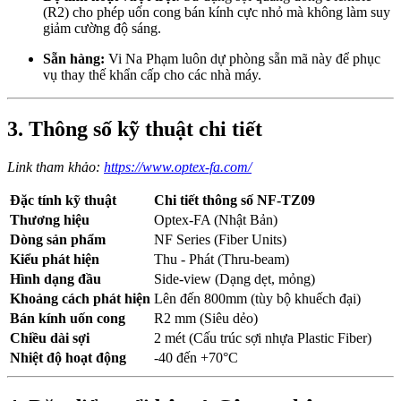
(R2) cho phép uốn cong bán kính cực nhỏ mà không làm suy
giảm cường độ sáng.
Sẵn hàng:
Vi Na Phạm luôn dự phòng sẵn mã này để phục
vụ thay thế khẩn cấp cho các nhà máy.
3. Thông số kỹ thuật chi tiết
Link tham khảo:
https://www.optex-fa.com/
Đặc tính kỹ thuật
Chi tiết thông số NF-TZ09
Thương hiệu
Optex-FA (Nhật Bản)
Dòng sản phẩm
NF Series (Fiber Units)
Kiểu phát hiện
Thu - Phát (Thru-beam)
Hình dạng đầu
Side-view (Dạng dẹt, mỏng)
Khoảng cách phát hiện
Lên đến 800mm (tùy bộ khuếch đại)
Bán kính uốn cong
R2 mm (Siêu dẻo)
Chiều dài sợi
2 mét (Cấu trúc sợi nhựa Plastic Fiber)
Nhiệt độ hoạt động
-40 đến +70°C