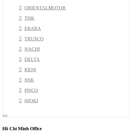
ORIENTALMOTOR
THK
EBARA
TRUSCO
NACHI
DELTA
RION
NSK
PISCO
HIOKI
JEL
Kyoritsu
Hồ Chí Minh Office
MISUSHIBI