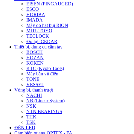
EISEN (PINGAUGED)
ESCO
HORIBA
IMADA
Máy đo hạt bụi RION
MITUTOYO
TECLOCK
Đo lực CEDAR
Thiết bị, dụng cụ cầm tay
BOSCH
HOZAN
KOKEN
KTC (Kyoto Tools)
Máy bắn vít điện
TONE
VESSEL
Vòng bi, thanh trượt
NACHI
NB (Linear System)
NSK
NTN BEARINGS
THK
TSK
ĐÈN LED
Cảm biến quang OPTEX - FA