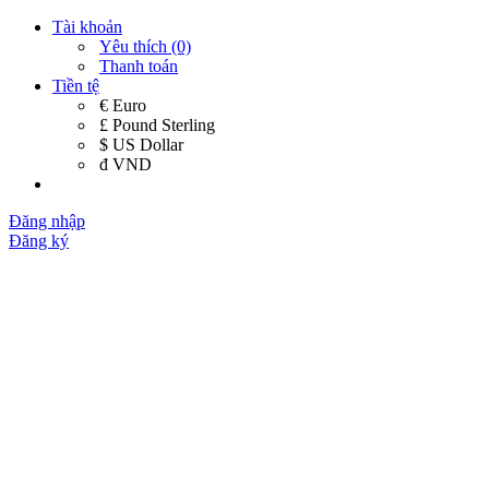
Tài khoản
Yêu thích (0)
Thanh toán
Tiền tệ
€ Euro
£ Pound Sterling
$ US Dollar
đ VND
Đăng nhập
Đăng ký