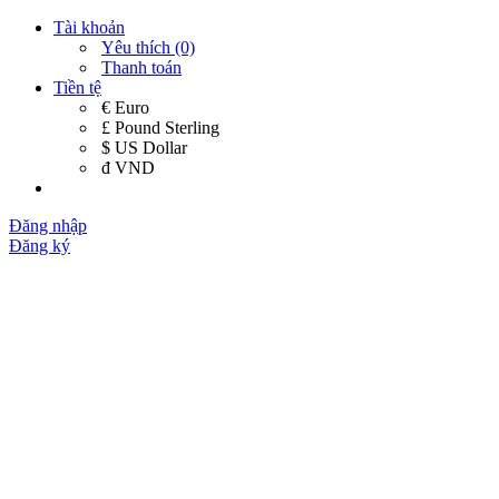
Tài khoản
Yêu thích (0)
Thanh toán
Tiền tệ
€ Euro
£ Pound Sterling
$ US Dollar
đ VND
Đăng nhập
Đăng ký