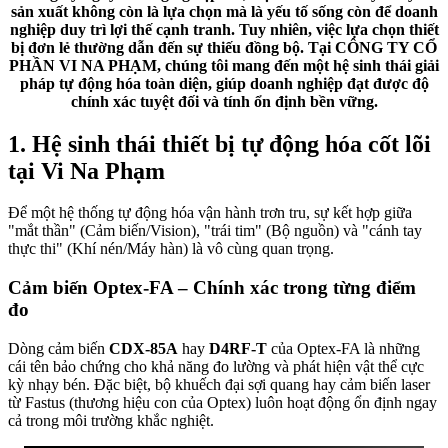
sản xuất không còn là lựa chọn mà là yếu tố sống còn để doanh
nghiệp duy trì lợi thế cạnh tranh. Tuy nhiên, việc lựa chọn thiết
bị đơn lẻ thường dẫn đến sự thiếu đồng bộ. Tại
CÔNG TY CỔ
PHẦN VI NA PHẠM
, chúng tôi mang đến một hệ sinh thái giải
pháp tự động hóa toàn diện, giúp doanh nghiệp đạt được độ
chính xác tuyệt đối và tính ổn định bền vững.
1. Hệ sinh thái thiết bị tự động hóa cốt lõi
tại Vi Na Phạm
Để một hệ thống tự động hóa vận hành trơn tru, sự kết hợp giữa
"mắt thần" (Cảm biến/Vision), "trái tim" (Bộ nguồn) và "cánh tay
thực thi" (Khí nén/Máy hàn) là vô cùng quan trọng.
Cảm biến Optex-FA – Chính xác trong từng điểm
đo
Dòng cảm biến
CDX-85A
hay
D4RF-T
của Optex-FA là những
cái tên bảo chứng cho khả năng đo lường và phát hiện vật thể cực
kỳ nhạy bén. Đặc biệt, bộ khuếch đại sợi quang hay cảm biến laser
từ Fastus (thương hiệu con của Optex) luôn hoạt động ổn định ngay
cả trong môi trường khắc nghiệt.