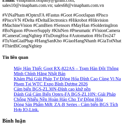
Email:
vinaphamcompany@gmail.com;
sales10@vinapham.com.vn; sales68@vinapham.com.vn
#ViNaPham #OptexFA #Fastus #Goot #GootJapan #Pisco
#PiscoVN #Delta #DeltaElectronics #Hikrobot #Hikvision
#MachineVision #CamBien #Sensors #MayHan #SolderingIron
#BoNguon #PowerSupply #KhiNen #Pneumatic #VisionCamera
#CameraCongNghiep #TuDongHoa #Automation #HoTro247
#TuVanGiaiPhap #HangSanKho #GiaoHangNhanh #GiaTotNhat
#ThietBiCongNghiep
Tin liên quan
Máy Hàn Thiếc Goot RX-822AS – Trạm Hàn Đôi Thông
Minh Chính Hãng Nhật Bản
Khám Phá Giải Pháp Tự Động Hóa Đỉnh Cao Cùng Vi Na
Phạm Tại WTC Expo Bình Dương 2026
Cảm biến BGS-ZL30N-Đỉnh cao khử nền
Đánh Giá Cảm Biến Optex-FA BGS-ZL10N: Giải Pháp
Chống Nhiễu Nền Hoàn Hảo Cho Tự Động Hóa
Dòng Sản Phẩm Mới: ZA-B Series - Cảm biến BGS Tích
Hợp IO-Link.
Bình luận