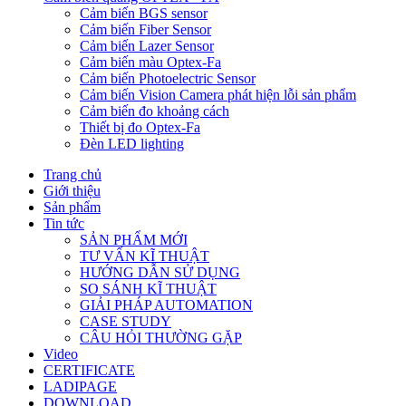
Cảm biến BGS sensor
Cảm biến Fiber Sensor
Cảm biến Lazer Sensor
Cảm biến màu Optex-Fa
Cảm biến Photoelectric Sensor
Cảm biến Vision Camera phát hiện lỗi sản phẩm
Cảm biến đo khoảng cách
Thiết bị đo Optex-Fa
Đèn LED lighting
Trang chủ
Giới thiệu
Sản phẩm
Tin tức
SẢN PHẨM MỚI
TƯ VẤN KĨ THUẬT
HƯỚNG DẪN SỬ DỤNG
SO SÁNH KĨ THUẬT
GIẢI PHÁP AUTOMATION
CASE STUDY
CÂU HỎI THƯỜNG GẶP
Video
CERTIFICATE
LADIPAGE
DOWNLOAD