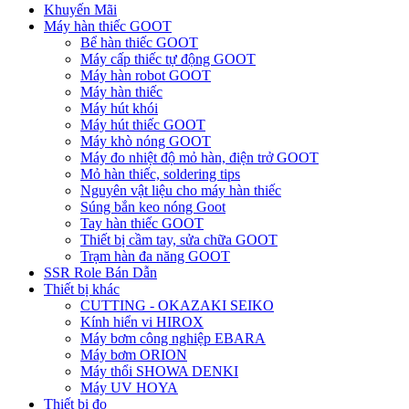
Khuyến Mãi
Máy hàn thiếc GOOT
Bể hàn thiếc GOOT
Máy cấp thiếc tự động GOOT
Máy hàn robot GOOT
Máy hàn thiếc
Máy hút khói
Máy hút thiếc GOOT
Máy khò nóng GOOT
Máy đo nhiệt độ mỏ hàn, điện trở GOOT
Mỏ hàn thiếc, soldering tips
Nguyên vật liệu cho máy hàn thiếc
Súng bắn keo nóng Goot
Tay hàn thiếc GOOT
Thiết bị cầm tay, sửa chữa GOOT
Trạm hàn đa năng GOOT
SSR Role Bán Dẫn
Thiết bị khác
CUTTING - OKAZAKI SEIKO
Kính hiển vi HIROX
Máy bơm công nghiệp EBARA
Máy bơm ORION
Máy thổi SHOWA DENKI
Máy UV HOYA
Thiết bị đo