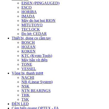
EISEN (PINGAUGED)
ESCO
HORIBA
IMADA
Máy đo hạt bụi RION
MITUTOYO
TECLOCK
Đo lực CEDAR
Thiết bị, dụng cụ cầm tay
BOSCH
HOZAN
KOKEN
KTC (Kyoto Tools)
Máy bắn vít điện
TONE
VESSEL
Vòng bi, thanh trượt
NACHI
NB (Linear System)
NSK
NTN BEARINGS
THK
TSK
ĐÈN LED
Cảm biến quang OPTEX - FA