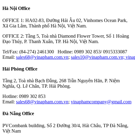
Hà Nội Office
OFFICE 1: HA02-83, Đường Hải Âu 02, Vinhomes Ocean Park,
Xã Gia Lâm, Thành phố Hà Nội, Việt Nam.
OFFICE 2: Tầng 5, Toà nhà Diamond Flower Tower, Số 1 Hoàng
Đạo Thúy, P. Thanh Xuân, TP. Hà Nội, Việt Nam.
Tel/Fax: (84-274) 2461300 Hotline: 0989 302 853/ 0915333087
Email:
sales68@vinapham.com.vn
;
sales10@vinapham.com.vn;
vin
Hải Phòng Office
Tầng 2, Toà nhà Bạch Đằng, 268 Trần Nguyên Hãn, P. Niệm
Nghĩa, Q. Lê Chân, TP. Hải Phòng.
Hotline: 0989 302 853
Email:
sales68@vinapham.com.vn
;
vinaphamcompany@gmail.com
Đà Nẵng Office
PVCombank building, Số 2 Đường 30/4, Hải Châu, TP Đà Nẵng,
Việt Nam