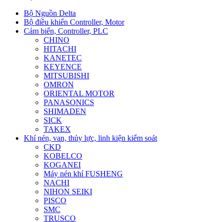
Bộ Nguồn Delta
Bộ điều khiển Controller, Motor
Cảm biến, Controller, PLC
CHINO
HITACHI
KANETEC
KEYENCE
MITSUBISHI
OMRON
ORIENTAL MOTOR
PANASONICS
SHIMADEN
SICK
TAKEX
Khí nén, van, thủy lực, linh kiện kiểm soát
CKD
KOBELCO
KOGANEI
Máy nén khí FUSHENG
NACHI
NIHON SEIKI
PISCO
SMC
TRUSCO