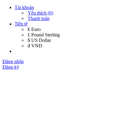
Tài khoản
Yêu thích (0)
Thanh toán
Tiền tệ
€ Euro
£ Pound Sterling
$ US Dollar
đ VND
Đăng nhập
Đăng ký