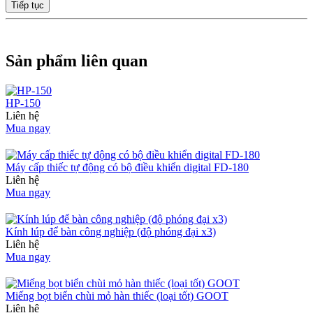
Tiếp tục
Sản phẩm liên quan
HP-150
Liên hệ
Mua ngay
Máy cấp thiếc tự động có bộ điều khiển digital FD-180
Liên hệ
Mua ngay
Kính lúp để bàn công nghiệp (độ phóng đại x3)
Liên hệ
Mua ngay
Miếng bọt biển chùi mỏ hàn thiếc (loại tốt) GOOT
Liên hệ