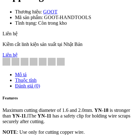
Thương hiệu:
GOOT
Mã sản phẩm: GOOT-HANDTOOLS
Tình trạng: Còn trong kho
Liên hệ
Kiềm cắt linh kiện sản xuất tại Nhật Bản
Liên hệ
Mô tả
Thuộc tính
Đánh giá (0)
Features
Maximum cutting diameter of 1.6 and 2.0mm.
YN-18
is stronger
than
YN-11
.lThe
YN-11
has a safety clip for holding wire scraps
securely after cutting.
NOTE
: Use only for cutting copper wire.