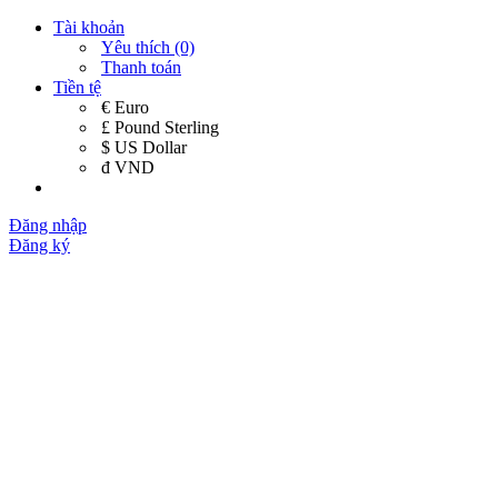
Tài khoản
Yêu thích (0)
Thanh toán
Tiền tệ
€ Euro
£ Pound Sterling
$ US Dollar
đ VND
Đăng nhập
Đăng ký