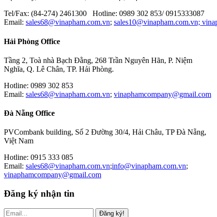
Tel/Fax: (84-274) 2461300 Hotline: 0989 302 853/ 0915333087
Email:
sales68@vinapham.com.vn
;
sales10@vinapham.com.vn;
vin
Hải Phòng Office
Tầng 2, Toà nhà Bạch Đằng, 268 Trần Nguyên Hãn, P. Niệm
Nghĩa, Q. Lê Chân, TP. Hải Phòng.
Hotline: 0989 302 853
Email:
sales68@vinapham.com.vn
;
vinaphamcompany@gmail.com
Đà Nẵng Office
PVCombank building, Số 2 Đường 30/4, Hải Châu, TP Đà Nẵng,
Việt Nam
Hotline: 0915 333 085
Email:
sales68@vinapham.com.vn
;
info@vinapham.com.vn
;
vinaphamcompany@gmail.com
Đăng ký nhận tin
Đăng ký!