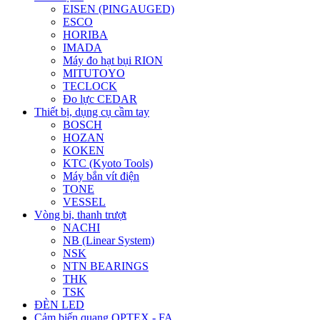
EISEN (PINGAUGED)
ESCO
HORIBA
IMADA
Máy đo hạt bụi RION
MITUTOYO
TECLOCK
Đo lực CEDAR
Thiết bị, dụng cụ cầm tay
BOSCH
HOZAN
KOKEN
KTC (Kyoto Tools)
Máy bắn vít điện
TONE
VESSEL
Vòng bi, thanh trượt
NACHI
NB (Linear System)
NSK
NTN BEARINGS
THK
TSK
ĐÈN LED
Cảm biến quang OPTEX - FA