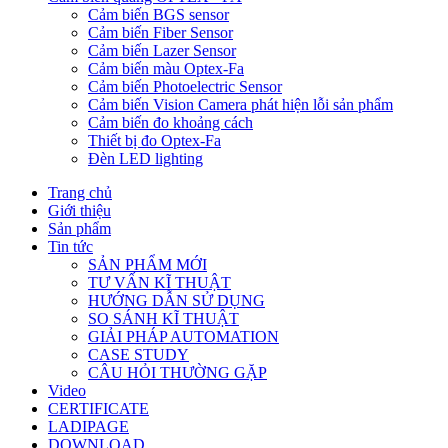
Cảm biến BGS sensor
Cảm biến Fiber Sensor
Cảm biến Lazer Sensor
Cảm biến màu Optex-Fa
Cảm biến Photoelectric Sensor
Cảm biến Vision Camera phát hiện lỗi sản phẩm
Cảm biến đo khoảng cách
Thiết bị đo Optex-Fa
Đèn LED lighting
Trang chủ
Giới thiệu
Sản phẩm
Tin tức
SẢN PHẨM MỚI
TƯ VẤN KĨ THUẬT
HƯỚNG DẪN SỬ DỤNG
SO SÁNH KĨ THUẬT
GIẢI PHÁP AUTOMATION
CASE STUDY
CÂU HỎI THƯỜNG GẶP
Video
CERTIFICATE
LADIPAGE
DOWNLOAD