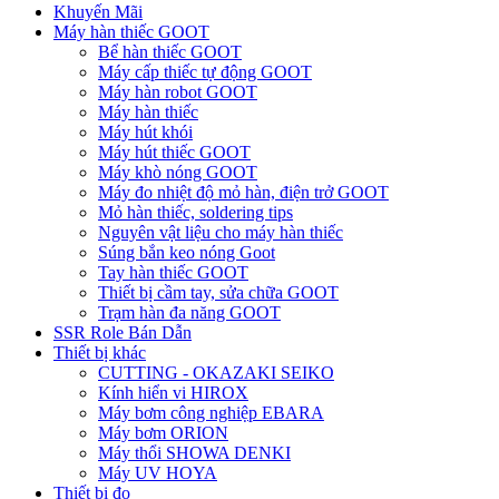
Khuyến Mãi
Máy hàn thiếc GOOT
Bể hàn thiếc GOOT
Máy cấp thiếc tự động GOOT
Máy hàn robot GOOT
Máy hàn thiếc
Máy hút khói
Máy hút thiếc GOOT
Máy khò nóng GOOT
Máy đo nhiệt độ mỏ hàn, điện trở GOOT
Mỏ hàn thiếc, soldering tips
Nguyên vật liệu cho máy hàn thiếc
Súng bắn keo nóng Goot
Tay hàn thiếc GOOT
Thiết bị cầm tay, sửa chữa GOOT
Trạm hàn đa năng GOOT
SSR Role Bán Dẫn
Thiết bị khác
CUTTING - OKAZAKI SEIKO
Kính hiển vi HIROX
Máy bơm công nghiệp EBARA
Máy bơm ORION
Máy thổi SHOWA DENKI
Máy UV HOYA
Thiết bị đo