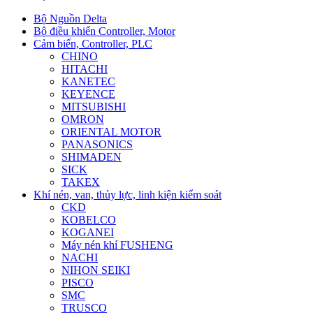
Bộ Nguồn Delta
Bộ điều khiển Controller, Motor
Cảm biến, Controller, PLC
CHINO
HITACHI
KANETEC
KEYENCE
MITSUBISHI
OMRON
ORIENTAL MOTOR
PANASONICS
SHIMADEN
SICK
TAKEX
Khí nén, van, thủy lực, linh kiện kiểm soát
CKD
KOBELCO
KOGANEI
Máy nén khí FUSHENG
NACHI
NIHON SEIKI
PISCO
SMC
TRUSCO