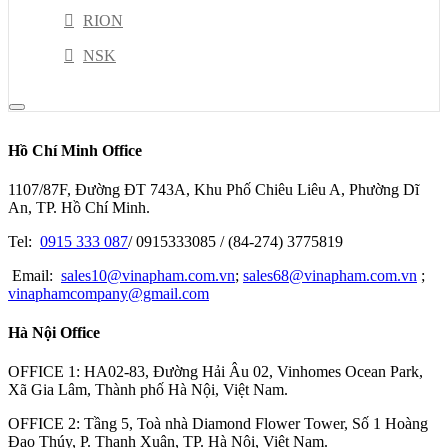
RION
NSK
PISCO
HIOKI
Hồ Chí Minh Office
JEL
1107/87F, Đường ĐT 743A, Khu Phố Chiêu Liêu A, Phường Dĩ
Kyoritsu
An, TP. Hồ Chí Minh.
MISUSHIBI
Tel:
0915 333 087
/ 0915333085 / (84-274) 3775819
ESCO TOOL
Email:
sales10@vinapham.com.vn
;
sales68@vinapham.com.vn
;
vinaphamcompany@gmail.com
GOOT
Hà Nội Office
OPTEX-FA
MITOTUYO
OFFICE 1: HA02-83, Đường Hải Âu 02, Vinhomes Ocean Park,
Xã Gia Lâm, Thành phố Hà Nội, Việt Nam.
OFFICE 2: Tầng 5, Toà nhà Diamond Flower Tower, Số 1 Hoàng
Đạo Thúy, P. Thanh Xuân, TP. Hà Nội, Việt Nam.