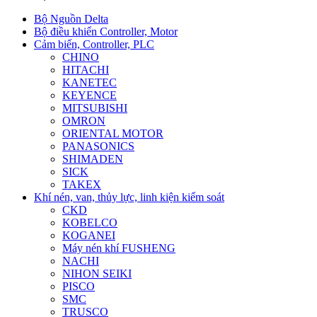
Bộ Nguồn Delta
Bộ điều khiển Controller, Motor
Cảm biến, Controller, PLC
CHINO
HITACHI
KANETEC
KEYENCE
MITSUBISHI
OMRON
ORIENTAL MOTOR
PANASONICS
SHIMADEN
SICK
TAKEX
Khí nén, van, thủy lực, linh kiện kiểm soát
CKD
KOBELCO
KOGANEI
Máy nén khí FUSHENG
NACHI
NIHON SEIKI
PISCO
SMC
TRUSCO