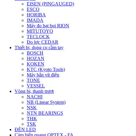
EISEN (PINGAUGED)
ESCO
HORIBA
IMADA
Máy đo hạt bụi RION
MITUTOYO
TECLOCK
Đo lực CEDAR
Thiết bị, dụng cụ cầm tay
BOSCH
HOZAN
KOKEN
KTC (Kyoto Tools)
Máy bắn vít điện
TONE
VESSEL
Vòng bi, thanh trượt
NACHI
NB (Linear System)
NSK
NTN BEARINGS
THK
TSK
ĐÈN LED
Cảm biến quang OPTEX - FA