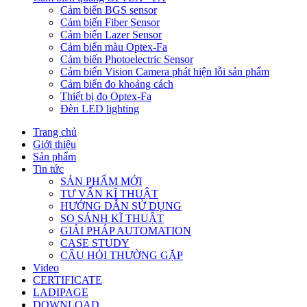
Cảm biến BGS sensor
Cảm biến Fiber Sensor
Cảm biến Lazer Sensor
Cảm biến màu Optex-Fa
Cảm biến Photoelectric Sensor
Cảm biến Vision Camera phát hiện lỗi sản phẩm
Cảm biến đo khoảng cách
Thiết bị đo Optex-Fa
Đèn LED lighting
Trang chủ
Giới thiệu
Sản phẩm
Tin tức
SẢN PHẨM MỚI
TƯ VẤN KĨ THUẬT
HƯỚNG DẪN SỬ DỤNG
SO SÁNH KĨ THUẬT
GIẢI PHÁP AUTOMATION
CASE STUDY
CÂU HỎI THƯỜNG GẶP
Video
CERTIFICATE
LADIPAGE
DOWNLOAD