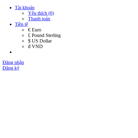
Tài khoản
Yêu thích (0)
Thanh toán
Tiền tệ
€ Euro
£ Pound Sterling
$ US Dollar
đ VND
Đăng nhập
Đăng ký