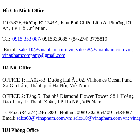
ORIENTALMOTOR
Hồ Chí Minh Office
THK
1107/87F, Đường ĐT 743A, Khu Phố Chiêu Liêu A, Phường Dĩ
EBARA
An, TP. Hồ Chí Minh.
TRUSCO
Tel:
0915 333 087
/ 0915333085 / (84-274) 3775819
NACHI
Email:
sales10@vinapham.com.vn
;
sales68@vinapham.com.vn
;
vinaphamcompany@gmail.com
GOOT
Hà Nội Office
OPTEX-FA
MITOTUYO
OFFICE 1: HA02-83, Đường Hải Âu 02, Vinhomes Ocean Park,
Xã Gia Lâm, Thành phố Hà Nội, Việt Nam.
OFFICE 2: Tầng 5, Toà nhà Diamond Flower Tower, Số 1 Hoàng
Đạo Thúy, P. Thanh Xuân, TP. Hà Nội, Việt Nam.
Tel/Fax: (84-274) 2461300 Hotline: 0989 302 853/ 0915333087
Email:
sales68@vinapham.com.vn
;
sales10@vinapham.com.vn;
vin
Hải Phòng Office