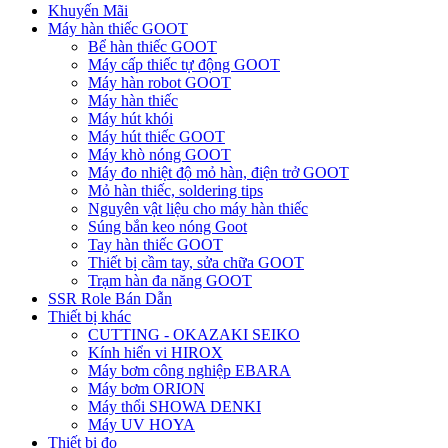
Khuyến Mãi
Máy hàn thiếc GOOT
Bể hàn thiếc GOOT
Máy cấp thiếc tự động GOOT
Máy hàn robot GOOT
Máy hàn thiếc
Máy hút khói
Máy hút thiếc GOOT
Máy khò nóng GOOT
Máy đo nhiệt độ mỏ hàn, điện trở GOOT
Mỏ hàn thiếc, soldering tips
Nguyên vật liệu cho máy hàn thiếc
Súng bắn keo nóng Goot
Tay hàn thiếc GOOT
Thiết bị cầm tay, sửa chữa GOOT
Trạm hàn đa năng GOOT
SSR Role Bán Dẫn
Thiết bị khác
CUTTING - OKAZAKI SEIKO
Kính hiển vi HIROX
Máy bơm công nghiệp EBARA
Máy bơm ORION
Máy thổi SHOWA DENKI
Máy UV HOYA
Thiết bị đo