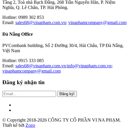
Tầng 2, Toà nhà Bạch Đằng, 268 Trần Nguyên Hãn, P. Niệm
Nghĩa, Q. Lê Chân, TP. Hải Phòng.
Hotline: 0989 302 853
Email:
sales68@vinapham.com.vn
;
vinaphamcompany@gmail.com
Đà Nẵng Office
PVCombank building, Số 2 Đường 30/4, Hải Châu, TP Đà Nẵng,
Việt Nam
Hotline: 0915 333 085
Email:
sales68@vinapham.com.vn
;
info@vinapham.com.vn
;
vinaphamcompany@gmail.com
Đăng ký nhận tin
Đăng ký!
© Copyright 2018-2026 CÔNG TY CỔ PHẦN VI NA PHẠM.
Thiết kế bởi
Zozo