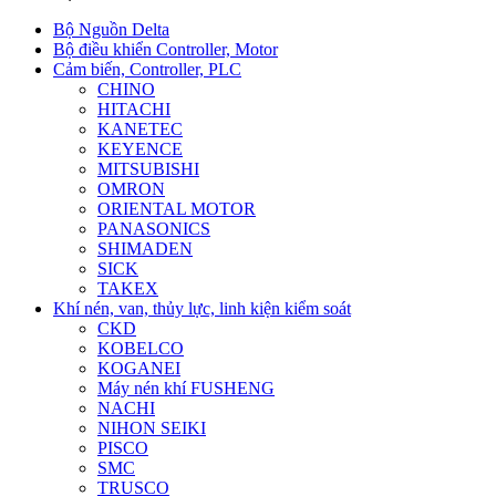
Bộ Nguồn Delta
Bộ điều khiển Controller, Motor
Cảm biến, Controller, PLC
CHINO
HITACHI
KANETEC
KEYENCE
MITSUBISHI
OMRON
ORIENTAL MOTOR
PANASONICS
SHIMADEN
SICK
TAKEX
Khí nén, van, thủy lực, linh kiện kiểm soát
CKD
KOBELCO
KOGANEI
Máy nén khí FUSHENG
NACHI
NIHON SEIKI
PISCO
SMC
TRUSCO