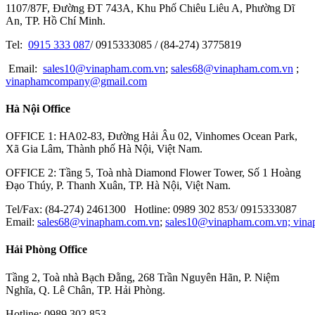
1107/87F, Đường ĐT 743A, Khu Phố Chiêu Liêu A, Phường Dĩ
ESCO TOOL
An, TP. Hồ Chí Minh.
KOGANEI
Tel:
0915 333 087
/ 0915333085 / (84-274) 3775819
IKAWA
Email:
sales10@vinapham.com.vn
;
sales68@vinapham.com.vn
;
vinaphamcompany@gmail.com
GOOT
Hà Nội Office
OPTEX-FA
MITOTUYO
OFFICE 1: HA02-83, Đường Hải Âu 02, Vinhomes Ocean Park,
Xã Gia Lâm, Thành phố Hà Nội, Việt Nam.
OFFICE 2: Tầng 5, Toà nhà Diamond Flower Tower, Số 1 Hoàng
Đạo Thúy, P. Thanh Xuân, TP. Hà Nội, Việt Nam.
Tel/Fax: (84-274) 2461300 Hotline: 0989 302 853/ 0915333087
Email:
sales68@vinapham.com.vn
;
sales10@vinapham.com.vn;
vin
Hải Phòng Office
Tầng 2, Toà nhà Bạch Đằng, 268 Trần Nguyên Hãn, P. Niệm
Nghĩa, Q. Lê Chân, TP. Hải Phòng.
Hotline: 0989 302 853