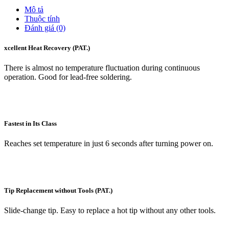
Mô tả
Thuộc tính
Đánh giá (0)
xcellent Heat Recovery (PAT.)
There is almost no temperature fluctuation during continuous
operation. Good for lead-free soldering.
Fastest in Its Class
Reaches set temperature in just 6 seconds after turning power on.
Tip Replacement without Tools (PAT.)
Slide-change tip. Easy to replace a hot tip without any other tools.