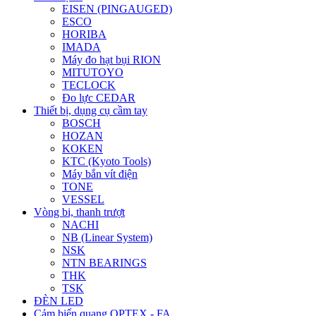
EISEN (PINGAUGED)
ESCO
HORIBA
IMADA
Máy đo hạt bụi RION
MITUTOYO
TECLOCK
Đo lực CEDAR
Thiết bị, dụng cụ cầm tay
BOSCH
HOZAN
KOKEN
KTC (Kyoto Tools)
Máy bắn vít điện
TONE
VESSEL
Vòng bi, thanh trượt
NACHI
NB (Linear System)
NSK
NTN BEARINGS
THK
TSK
ĐÈN LED
Cảm biến quang OPTEX - FA