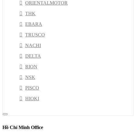
ORIENTALMOTOR
THK
EBARA
TRUSCO
NACHI
DELTA
RION
NSK
PISCO
HIOKI
JEL
Kyoritsu
Hồ Chí Minh Office
MISUSHIBI