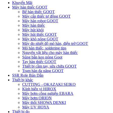
Khuyến Mãi
Máy hàn thiếc GOOT
Bể hàn thiếc GOOT
Máy cấp thiếc tự động GOOT
Máy hàn robot GOOT
Máy hàn thiếc
Máy hút khói
Máy hút thiếc GOOT
Máy khò nóng GOOT
Máy đo nhiệt độ mỏ hàn, điện trở GOOT
Mỏ hàn thiếc, soldering tips
Nguyên vật liệu cho máy hàn thiếc
Súng bắn keo nóng Goot
Tay hàn thiếc GOOT
Thiết bị cầm tay, sửa chữa GOOT
Trạm hàn đa năng GOOT
SSR Role Bán Dẫn
Thiết bị khác
CUTTING - OKAZAKI SEIKO
Kính hiển vi HIROX
Máy bơm công nghiệp EBARA
Máy bơm ORION
Máy thổi SHOWA DENKI
Máy UV HOYA
Thiết bị đo