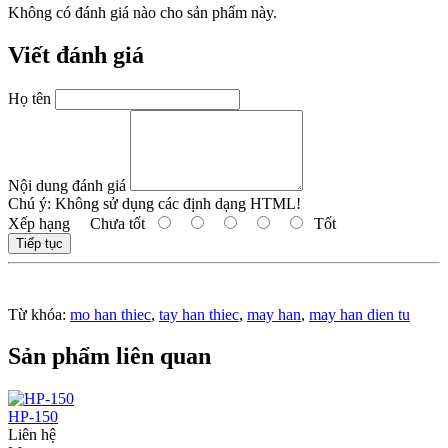
Không có đánh giá nào cho sản phẩm này.
Viết đánh giá
Họ tên
Nội dung đánh giá
Chú ý:
Không sử dụng các định dạng HTML!
Xếp hạng
Chưa tốt
Tốt
Tiếp tục
Từ khóa:
mo han thiec
,
tay han thiec
,
may han
,
may han dien tu
Sản phẩm liên quan
HP-150
Liên hệ