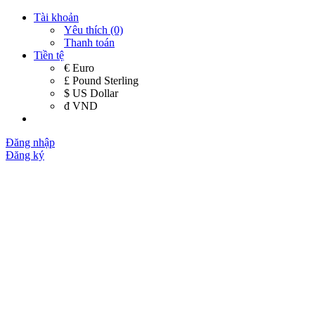
Tài khoản
Yêu thích (0)
Thanh toán
Tiền tệ
€ Euro
£ Pound Sterling
$ US Dollar
đ VND
Đăng nhập
Đăng ký