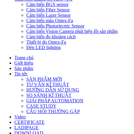
Cảm biến BGS sensor
Cảm biến Fiber Sensor
Cảm biến Lazer Sensor
Cảm biến màu Optex-Fa
Cảm biến Photoelectric Sensor
Cảm biến Vision Camera phát hiện lỗi sản phẩm
Cảm biến đo khoảng cách
Thiết bị đo Optex-Fa
Đèn LED lighting
Trang chủ
Giới thiệu
Sản phẩm
Tin tức
SẢN PHẨM MỚI
TƯ VẤN KĨ THUẬT
HƯỚNG DẪN SỬ DỤNG
SO SÁNH KĨ THUẬT
GIẢI PHÁP AUTOMATION
CASE STUDY
CÂU HỎI THƯỜNG GẶP
Video
CERTIFICATE
LADIPAGE
DOWNLOAD