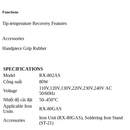
Functions
Tip-temperature Recovery Features
Accessories
Handpiece Grip Rubber
SPECIFICATIONS
Model
RX-802AS
Công suất
80W
110V,120V,130V,220V,230V,240V AC
Voltage
50/60Hz
Nhiệt độ cài đặt
50–450°C
Applicable Iron
RX-80GAS
Units
Iron Unit (RX-80GAS), Soldering Iron Stand
Accessories
(ST-21)