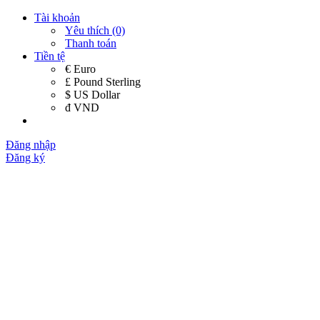
Tài khoản
Yêu thích (0)
Thanh toán
Tiền tệ
€ Euro
£ Pound Sterling
$ US Dollar
đ VND
Đăng nhập
Đăng ký