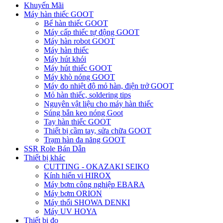
Khuyến Mãi
Máy hàn thiếc GOOT
Bể hàn thiếc GOOT
Máy cấp thiếc tự động GOOT
Máy hàn robot GOOT
Máy hàn thiếc
Máy hút khói
Máy hút thiếc GOOT
Máy khò nóng GOOT
Máy đo nhiệt độ mỏ hàn, điện trở GOOT
Mỏ hàn thiếc, soldering tips
Nguyên vật liệu cho máy hàn thiếc
Súng bắn keo nóng Goot
Tay hàn thiếc GOOT
Thiết bị cầm tay, sửa chữa GOOT
Trạm hàn đa năng GOOT
SSR Role Bán Dẫn
Thiết bị khác
CUTTING - OKAZAKI SEIKO
Kính hiển vi HIROX
Máy bơm công nghiệp EBARA
Máy bơm ORION
Máy thổi SHOWA DENKI
Máy UV HOYA
Thiết bị đo