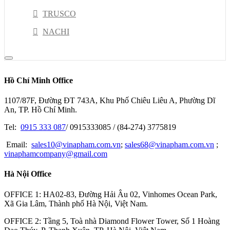
TRUSCO
NACHI
DELTA
RION
Hồ Chí Minh Office
NSK
1107/87F, Đường ĐT 743A, Khu Phố Chiêu Liêu A, Phường Dĩ
PISCO
An, TP. Hồ Chí Minh.
HIOKI
Tel:
0915 333 087
/ 0915333085 / (84-274) 3775819
JEL
Email:
sales10@vinapham.com.vn
;
sales68@vinapham.com.vn
;
vinaphamcompany@gmail.com
GOOT
Hà Nội Office
OPTEX-FA
MITOTUYO
OFFICE 1: HA02-83, Đường Hải Âu 02, Vinhomes Ocean Park,
Xã Gia Lâm, Thành phố Hà Nội, Việt Nam.
OFFICE 2: Tầng 5, Toà nhà Diamond Flower Tower, Số 1 Hoàng