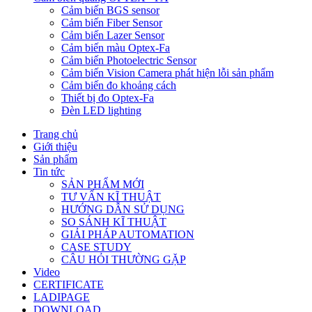
Cảm biến BGS sensor
Cảm biến Fiber Sensor
Cảm biến Lazer Sensor
Cảm biến màu Optex-Fa
Cảm biến Photoelectric Sensor
Cảm biến Vision Camera phát hiện lỗi sản phẩm
Cảm biến đo khoảng cách
Thiết bị đo Optex-Fa
Đèn LED lighting
Trang chủ
Giới thiệu
Sản phẩm
Tin tức
SẢN PHẨM MỚI
TƯ VẤN KĨ THUẬT
HƯỚNG DẪN SỬ DỤNG
SO SÁNH KĨ THUẬT
GIẢI PHÁP AUTOMATION
CASE STUDY
CÂU HỎI THƯỜNG GẶP
Video
CERTIFICATE
LADIPAGE
DOWNLOAD