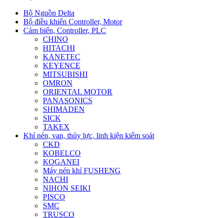
Bộ Nguồn Delta
Bộ điều khiển Controller, Motor
Cảm biến, Controller, PLC
CHINO
HITACHI
KANETEC
KEYENCE
MITSUBISHI
OMRON
ORIENTAL MOTOR
PANASONICS
SHIMADEN
SICK
TAKEX
Khí nén, van, thủy lực, linh kiện kiểm soát
CKD
KOBELCO
KOGANEI
Máy nén khí FUSHENG
NACHI
NIHON SEIKI
PISCO
SMC
TRUSCO