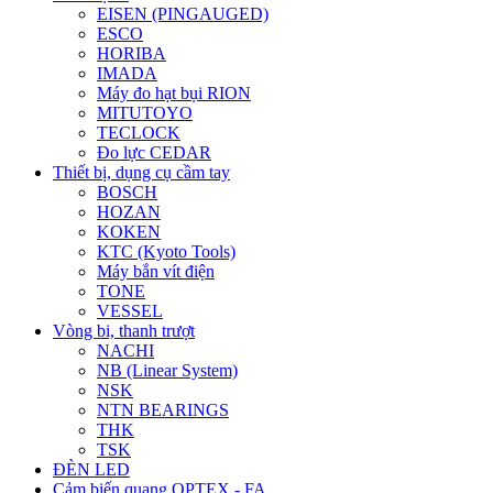
EISEN (PINGAUGED)
ESCO
HORIBA
IMADA
Máy đo hạt bụi RION
MITUTOYO
TECLOCK
Đo lực CEDAR
Thiết bị, dụng cụ cầm tay
BOSCH
HOZAN
KOKEN
KTC (Kyoto Tools)
Máy bắn vít điện
TONE
VESSEL
Vòng bi, thanh trượt
NACHI
NB (Linear System)
NSK
NTN BEARINGS
THK
TSK
ĐÈN LED
Cảm biến quang OPTEX - FA