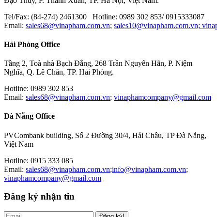
Đạo Thúy, P. Thanh Xuân, TP. Hà Nội, Việt Nam.
Tel/Fax: (84-274) 2461300 Hotline: 0989 302 853/ 0915333087
Email:
sales68@vinapham.com.vn
;
sales10@vinapham.com.vn;
vin
Hải Phòng Office
Tầng 2, Toà nhà Bạch Đằng, 268 Trần Nguyên Hãn, P. Niệm
Nghĩa, Q. Lê Chân, TP. Hải Phòng.
Hotline: 0989 302 853
Email:
sales68@vinapham.com.vn
;
vinaphamcompany@gmail.com
Đà Nẵng Office
PVCombank building, Số 2 Đường 30/4, Hải Châu, TP Đà Nẵng,
Việt Nam
Hotline: 0915 333 085
Email:
sales68@vinapham.com.vn
;
info@vinapham.com.vn
;
vinaphamcompany@gmail.com
Đăng ký nhận tin
Đăng ký!