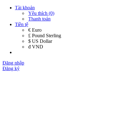
Tài khoản
Yêu thích (0)
Thanh toán
Tiền tệ
€ Euro
£ Pound Sterling
$ US Dollar
đ VND
Đăng nhập
Đăng ký