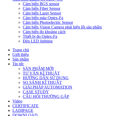
Cảm biến BGS sensor
Cảm biến Fiber Sensor
Cảm biến Lazer Sensor
Cảm biến màu Optex-Fa
Cảm biến Photoelectric Sensor
Cảm biến Vision Camera phát hiện lỗi sản phẩm
Cảm biến đo khoảng cách
Thiết bị đo Optex-Fa
Đèn LED lighting
Trang chủ
Giới thiệu
Sản phẩm
Tin tức
SẢN PHẨM MỚI
TƯ VẤN KĨ THUẬT
HƯỚNG DẪN SỬ DỤNG
SO SÁNH KĨ THUẬT
GIẢI PHÁP AUTOMATION
CASE STUDY
CÂU HỎI THƯỜNG GẶP
Video
CERTIFICATE
LADIPAGE
DOWNLOAD