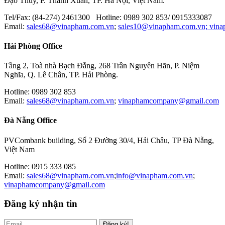
Đạo Thúy, P. Thanh Xuân, TP. Hà Nội, Việt Nam.
Tel/Fax: (84-274) 2461300 Hotline: 0989 302 853/ 0915333087
Email:
sales68@vinapham.com.vn
;
sales10@vinapham.com.vn;
vin
Hải Phòng Office
Tầng 2, Toà nhà Bạch Đằng, 268 Trần Nguyên Hãn, P. Niệm
Nghĩa, Q. Lê Chân, TP. Hải Phòng.
Hotline: 0989 302 853
Email:
sales68@vinapham.com.vn
;
vinaphamcompany@gmail.com
Đà Nẵng Office
PVCombank building, Số 2 Đường 30/4, Hải Châu, TP Đà Nẵng,
Việt Nam
Hotline: 0915 333 085
Email:
sales68@vinapham.com.vn
;
info@vinapham.com.vn
;
vinaphamcompany@gmail.com
Đăng ký nhận tin
Đăng ký!