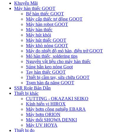
Khuyến Mãi
Máy hàn thiếc GOOT
Bể hàn thiếc GOOT
Máy cấp thiếc tự động GOOT
Máy hàn robot GOOT
Máy hàn thiếc
Máy hút khói
Máy hút thiếc GOOT
Máy khò nóng GOOT
Máy đo nhiệt độ mỏ hàn, điện trở GOOT
Mỏ hàn thiếc, soldering tips
Nguyên vật liệu cho máy hàn thiếc
Súng bắn keo nóng Goot
Tay hàn thiếc GOOT
Thiết bị cầm tay, sửa chữa GOOT
Trạm hàn đa năng GOOT
SSR Role Bán Dẫn
Thiết bị khác
CUTTING - OKAZAKI SEIKO
Kính hiển vi HIROX
Máy bơm công nghiệp EBARA
Máy bơm ORION
Máy thổi SHOWA DENKI
Máy UV HOYA
Thiết bị đo