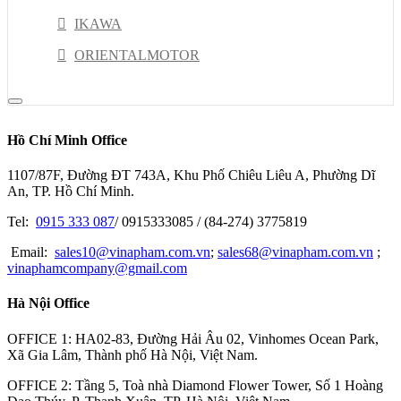
IKAWA
ORIENTALMOTOR
THK
EBARA
Hồ Chí Minh Office
TRUSCO
1107/87F, Đường ĐT 743A, Khu Phố Chiêu Liêu A, Phường Dĩ
NACHI
An, TP. Hồ Chí Minh.
DELTA
Tel:
0915 333 087
/ 0915333085 / (84-274) 3775819
RION
Email:
sales10@vinapham.com.vn
;
sales68@vinapham.com.vn
;
vinaphamcompany@gmail.com
GOOT
Hà Nội Office
OPTEX-FA
MITOTUYO
OFFICE 1: HA02-83, Đường Hải Âu 02, Vinhomes Ocean Park,
Xã Gia Lâm, Thành phố Hà Nội, Việt Nam.
OFFICE 2: Tầng 5, Toà nhà Diamond Flower Tower, Số 1 Hoàng