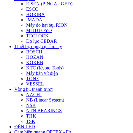
EISEN (PINGAUGED)
ESCO
HORIBA
IMADA
Máy đo hạt bụi RION
MITUTOYO
TECLOCK
Đo lực CEDAR
Thiết bị, dụng cụ cầm tay
BOSCH
HOZAN
KOKEN
KTC (Kyoto Tools)
Máy bắn vít điện
TONE
VESSEL
Vòng bi, thanh trượt
NACHI
NB (Linear System)
NSK
NTN BEARINGS
THK
TSK
ĐÈN LED
Cảm biến quang OPTEX - FA