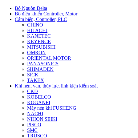
Bộ Nguồn Delta
Bộ điều khiển Controller, Motor
Cảm biến, Controller, PLC
CHINO
HITACHI
KANETEC
KEYENCE
MITSUBISHI
OMRON
ORIENTAL MOTOR
PANASONICS
SHIMADEN
SICK
TAKEX
Khí nén, van, thủy lực, linh kiện kiểm soát
CKD
KOBELCO
KOGANEI
Máy nén khí FUSHENG
NACHI
NIHON SEIKI
PISCO
SMC
TRUSCO