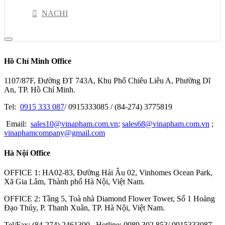
NACHI
DELTA
RION
Hồ Chí Minh Office
NSK
1107/87F, Đường ĐT 743A, Khu Phố Chiêu Liêu A, Phường Dĩ
PISCO
An, TP. Hồ Chí Minh.
HIOKI
Tel:
0915 333 087
/ 0915333085 / (84-274) 3775819
JEL
Email:
sales10@vinapham.com.vn
;
sales68@vinapham.com.vn
;
vinaphamcompany@gmail.com
GOOT
Hà Nội Office
OPTEX-FA
MITOTUYO
OFFICE 1: HA02-83, Đường Hải Âu 02, Vinhomes Ocean Park,
Xã Gia Lâm, Thành phố Hà Nội, Việt Nam.
OFFICE 2: Tầng 5, Toà nhà Diamond Flower Tower, Số 1 Hoàng
Đạo Thúy, P. Thanh Xuân, TP. Hà Nội, Việt Nam.
Tel/Fax: (84-274) 2461300 Hotline: 0989 302 853/ 0915333087