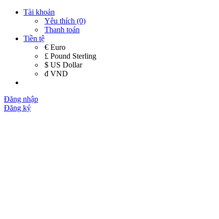
Tài khoản
Yêu thích (0)
Thanh toán
Tiền tệ
€ Euro
£ Pound Sterling
$ US Dollar
đ VND
Đăng nhập
Đăng ký