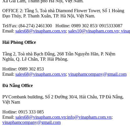
Xã Gia Lâm, Thành phố Hà Nội, Việt Nam.
OFFICE 2: Tầng 5, Toà nhà Diamond Flower Tower, Số 1 Hoàng
Đạo Thúy, P. Thanh Xuân, TP. Hà Nội, Việt Nam.
Tel/Fax: (84-274) 2461300 Hotline: 0989 302 853/ 0915333087
Email:
sales68@vinapham.com.vn
;
sales10@vinapham.com.vn;
vin
Hải Phòng Office
Tầng 2, Toà nhà Bạch Đằng, 268 Trần Nguyên Hãn, P. Niệm
Nghĩa, Q. Lê Chân, TP. Hải Phòng.
Hotline: 0989 302 853
Email:
sales68@vinapham.com.vn
;
vinaphamcompany@gmail.com
Đà Nẵng Office
PVCombank building, Số 2 Đường 30/4, Hải Châu, TP Đà Nẵng,
Việt Nam
Hotline: 0915 333 085
Email:
sales68@vinapham.com.vn
;
info@vinapham.com.vn
;
vinaphamcompany@gmail.com