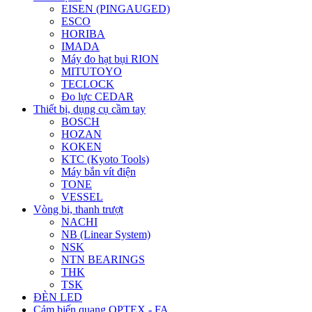
EISEN (PINGAUGED)
ESCO
HORIBA
IMADA
Máy đo hạt bụi RION
MITUTOYO
TECLOCK
Đo lực CEDAR
Thiết bị, dụng cụ cầm tay
BOSCH
HOZAN
KOKEN
KTC (Kyoto Tools)
Máy bắn vít điện
TONE
VESSEL
Vòng bi, thanh trượt
NACHI
NB (Linear System)
NSK
NTN BEARINGS
THK
TSK
ĐÈN LED
Cảm biến quang OPTEX - FA