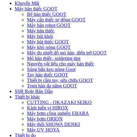
Khuyến Mãi
Máy hàn thiếc GOOT
Bể hàn thiếc GOOT
Máy cấp thiếc tự động GOOT
Máy hàn robot GOOT
Máy hàn thiếc
Máy hút khói
Máy hút thiếc GOOT
Máy khò nóng GOOT
Máy đo nhiệt độ mỏ hàn, điện trở GOOT
Mỏ hàn thiếc, soldering tips
Nguyên vật liệu cho máy hàn thiếc
Súng bắn keo nóng Goot
Tay hàn thiếc GOOT
Thiết bị cầm tay, sửa chữa GOOT
Trạm hàn đa năng GOOT
SSR Role Bán Dẫn
Thiết bị khác
CUTTING - OKAZAKI SEIKO
Kính hiển vi HIROX
Máy bơm công nghiệp EBARA
Máy bơm ORION
Máy thổi SHOWA DENKI
Máy UV HOYA
Thiết bị đo