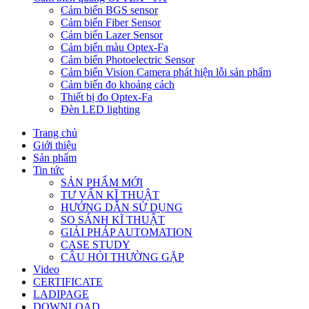
Cảm biến BGS sensor
Cảm biến Fiber Sensor
Cảm biến Lazer Sensor
Cảm biến màu Optex-Fa
Cảm biến Photoelectric Sensor
Cảm biến Vision Camera phát hiện lỗi sản phẩm
Cảm biến đo khoảng cách
Thiết bị đo Optex-Fa
Đèn LED lighting
Trang chủ
Giới thiệu
Sản phẩm
Tin tức
SẢN PHẨM MỚI
TƯ VẤN KĨ THUẬT
HƯỚNG DẪN SỬ DỤNG
SO SÁNH KĨ THUẬT
GIẢI PHÁP AUTOMATION
CASE STUDY
CÂU HỎI THƯỜNG GẶP
Video
CERTIFICATE
LADIPAGE
DOWNLOAD