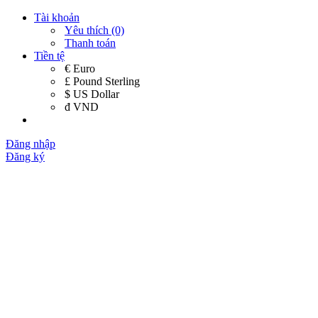
Tài khoản
Yêu thích (0)
Thanh toán
Tiền tệ
€ Euro
£ Pound Sterling
$ US Dollar
đ VND
Đăng nhập
Đăng ký