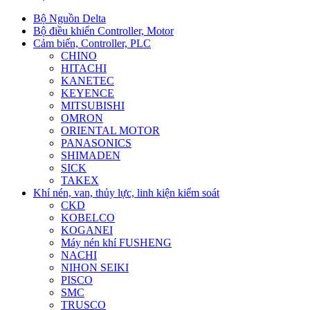
Bộ Nguồn Delta
Bộ điều khiển Controller, Motor
Cảm biến, Controller, PLC
CHINO
HITACHI
KANETEC
KEYENCE
MITSUBISHI
OMRON
ORIENTAL MOTOR
PANASONICS
SHIMADEN
SICK
TAKEX
Khí nén, van, thủy lực, linh kiện kiểm soát
CKD
KOBELCO
KOGANEI
Máy nén khí FUSHENG
NACHI
NIHON SEIKI
PISCO
SMC
TRUSCO