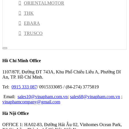
ORIENTALMOTOR
THK
EBARA
TRUSCO
NACHI
DELTA
Hồ Chí Minh Office
RION
1107/87F, Đường ĐT 743A, Khu Phố Chiêu Liêu A, Phường Dĩ
NSK
An, TP. Hồ Chí Minh.
PISCO
Tel:
0915 333 087
/ 0915333085 / (84-274) 3775819
HIOKI
Email:
sales10@vinapham.com.vn
;
sales68@vinapham.com.vn
;
vinaphamcompany@gmail.com
GOOT
Hà Nội Office
OPTEX-FA
MITOTUYO
OFFICE 1: HA02-83, Đường Hải Âu 02, Vinhomes Ocean Park,