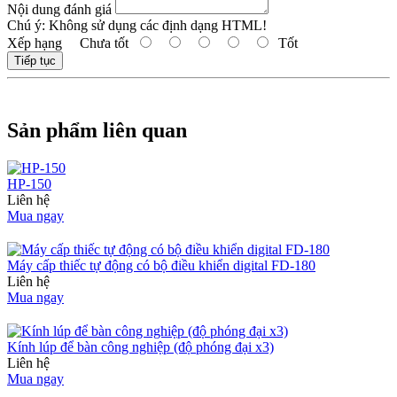
Nội dung đánh giá
Chú ý:
Không sử dụng các định dạng HTML!
Xếp hạng
Chưa tốt
Tốt
Tiếp tục
Sản phẩm liên quan
HP-150
Liên hệ
Mua ngay
Máy cấp thiếc tự động có bộ điều khiển digital FD-180
Liên hệ
Mua ngay
Kính lúp để bàn công nghiệp (độ phóng đại x3)
Liên hệ
Mua ngay