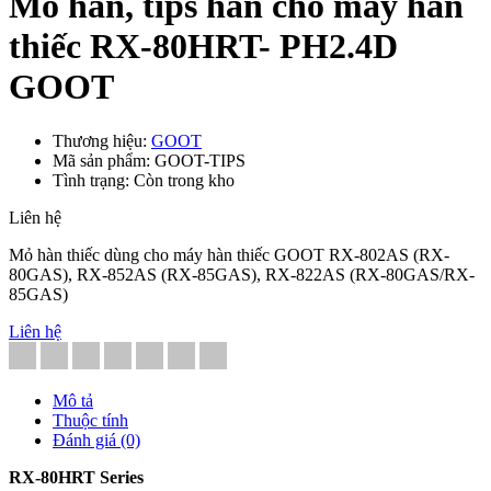
Mỏ hàn, tips hàn cho máy hàn
thiếc RX-80HRT- PH2.4D
GOOT
Thương hiệu:
GOOT
Mã sản phẩm: GOOT-TIPS
Tình trạng: Còn trong kho
Liên hệ
Mỏ hàn thiếc dùng cho máy hàn thiếc GOOT RX-802AS (RX-
80GAS), RX-852AS (RX-85GAS), RX-822AS (RX-80GAS/RX-
85GAS)
Liên hệ
Mô tả
Thuộc tính
Đánh giá (0)
RX-80HRT Series