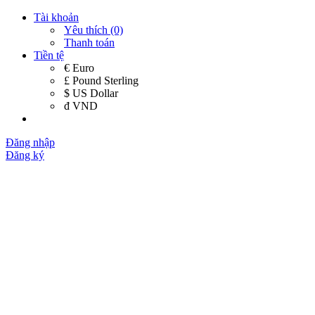
Tài khoản
Yêu thích (0)
Thanh toán
Tiền tệ
€ Euro
£ Pound Sterling
$ US Dollar
đ VND
Đăng nhập
Đăng ký