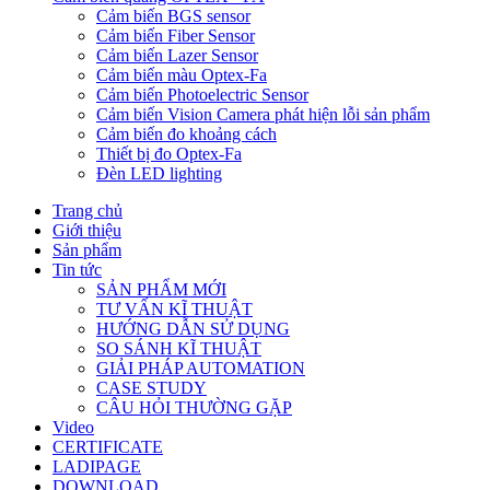
Cảm biến BGS sensor
Cảm biến Fiber Sensor
Cảm biến Lazer Sensor
Cảm biến màu Optex-Fa
Cảm biến Photoelectric Sensor
Cảm biến Vision Camera phát hiện lỗi sản phẩm
Cảm biến đo khoảng cách
Thiết bị đo Optex-Fa
Đèn LED lighting
Trang chủ
Giới thiệu
Sản phẩm
Tin tức
SẢN PHẨM MỚI
TƯ VẤN KĨ THUẬT
HƯỚNG DẪN SỬ DỤNG
SO SÁNH KĨ THUẬT
GIẢI PHÁP AUTOMATION
CASE STUDY
CÂU HỎI THƯỜNG GẶP
Video
CERTIFICATE
LADIPAGE
DOWNLOAD