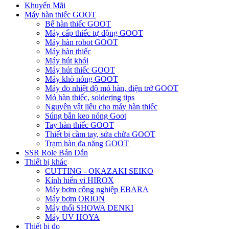
Khuyến Mãi
Máy hàn thiếc GOOT
Bể hàn thiếc GOOT
Máy cấp thiếc tự động GOOT
Máy hàn robot GOOT
Máy hàn thiếc
Máy hút khói
Máy hút thiếc GOOT
Máy khò nóng GOOT
Máy đo nhiệt độ mỏ hàn, điện trở GOOT
Mỏ hàn thiếc, soldering tips
Nguyên vật liệu cho máy hàn thiếc
Súng bắn keo nóng Goot
Tay hàn thiếc GOOT
Thiết bị cầm tay, sửa chữa GOOT
Trạm hàn đa năng GOOT
SSR Role Bán Dẫn
Thiết bị khác
CUTTING - OKAZAKI SEIKO
Kính hiển vi HIROX
Máy bơm công nghiệp EBARA
Máy bơm ORION
Máy thổi SHOWA DENKI
Máy UV HOYA
Thiết bị đo