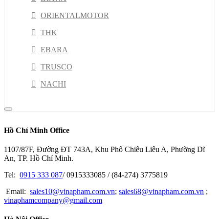
ORIENTALMOTOR
THK
EBARA
TRUSCO
NACHI
DELTA
RION
Hồ Chí Minh Office
NSK
1107/87F, Đường ĐT 743A, Khu Phố Chiêu Liêu A, Phường Dĩ
PISCO
An, TP. Hồ Chí Minh.
HIOKI
Tel:
0915 333 087
/ 0915333085 / (84-274) 3775819
JEL
Email:
sales10@vinapham.com.vn
;
sales68@vinapham.com.vn
;
vinaphamcompany@gmail.com
GOOT