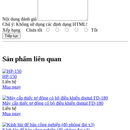
Nội dung đánh giá
Chú ý:
Không sử dụng các định dạng HTML!
Xếp hạng
Chưa tốt
Tốt
Tiếp tục
Sản phẩm liên quan
HP-150
Liên hệ
Mua ngay
Máy cấp thiếc tự động có bộ điều khiển digital FD-180
Liên hệ
Mua ngay
Kính lúp để bàn công nghiệp (độ phóng đại x3)