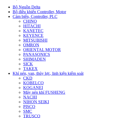
Bộ Nguồn Delta
Bộ điều khiển Controller, Motor
Cảm biến, Controller, PLC
CHINO
HITACHI
KANETEC
KEYENCE
MITSUBISHI
OMRON
ORIENTAL MOTOR
PANASONICS
SHIMADEN
SICK
TAKEX
Khí nén, van, thủy lực, linh kiện kiểm soát
CKD
KOBELCO
KOGANEI
Máy nén khí FUSHENG
NACHI
NIHON SEIKI
PISCO
SMC
TRUSCO