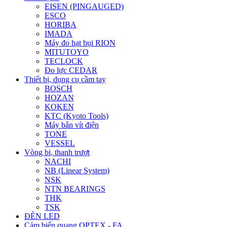
EISEN (PINGAUGED)
ESCO
HORIBA
IMADA
Máy đo hạt bụi RION
MITUTOYO
TECLOCK
Đo lực CEDAR
Thiết bị, dụng cụ cầm tay
BOSCH
HOZAN
KOKEN
KTC (Kyoto Tools)
Máy bắn vít điện
TONE
VESSEL
Vòng bi, thanh trượt
NACHI
NB (Linear System)
NSK
NTN BEARINGS
THK
TSK
ĐÈN LED
Cảm biến quang OPTEX - FA