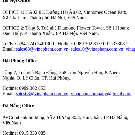
Hà Nội Office
OPTEX-FA
MITOTUYO
OFFICE 1: HA02-83, Đường Hải Âu 02, Vinhomes Ocean Park,
Xã Gia Lâm, Thành phố Hà Nội, Việt Nam.
OFFICE 2: Tầng 5, Toà nhà Diamond Flower Tower, Số 1 Hoàng
Đạo Thúy, P. Thanh Xuân, TP. Hà Nội, Việt Nam.
Tel/Fax: (84-274) 2461300 Hotline: 0989 302 853/ 0915333087
Email:
sales68@vinapham.com.vn
;
sales10@vinapham.com.vn;
vin
Hải Phòng Office
Tầng 2, Toà nhà Bạch Đằng, 268 Trần Nguyên Hãn, P. Niệm
Nghĩa, Q. Lê Chân, TP. Hải Phòng.
Hotline: 0989 302 853
Email:
sales68@vinapham.com.vn
;
vinaphamcompany@gmail.com
Đà Nẵng Office
PVCombank building, Số 2 Đường 30/4, Hải Châu, TP Đà Nẵng,
Việt Nam
Hotline: 0915 333 085