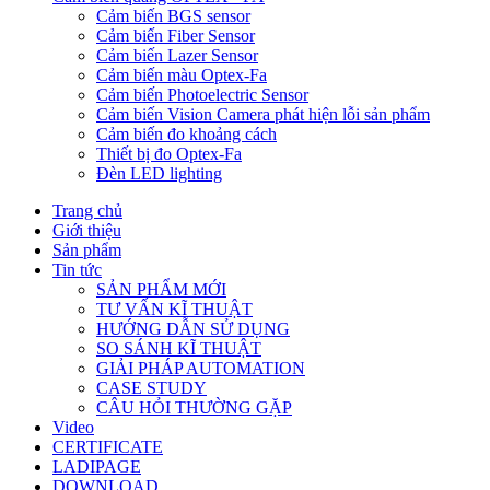
Cảm biến BGS sensor
Cảm biến Fiber Sensor
Cảm biến Lazer Sensor
Cảm biến màu Optex-Fa
Cảm biến Photoelectric Sensor
Cảm biến Vision Camera phát hiện lỗi sản phẩm
Cảm biến đo khoảng cách
Thiết bị đo Optex-Fa
Đèn LED lighting
Trang chủ
Giới thiệu
Sản phẩm
Tin tức
SẢN PHẨM MỚI
TƯ VẤN KĨ THUẬT
HƯỚNG DẪN SỬ DỤNG
SO SÁNH KĨ THUẬT
GIẢI PHÁP AUTOMATION
CASE STUDY
CÂU HỎI THƯỜNG GẶP
Video
CERTIFICATE
LADIPAGE
DOWNLOAD