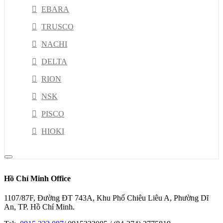
EBARA
TRUSCO
NACHI
DELTA
RION
NSK
PISCO
HIOKI
JEL
Kyoritsu
Hồ Chí Minh Office
MISUSHIBI
1107/87F, Đường ĐT 743A, Khu Phố Chiêu Liêu A, Phường Dĩ
ESCO TOOL
An, TP. Hồ Chí Minh.
KOGANEI