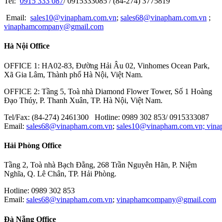
Tel:
0915 333 087
/ 0915333085 / (84-274) 3775819
IKAWA
Email:
sales10@vinapham.com.vn
;
sales68@vinapham.com.vn
;
vinaphamcompany@gmail.com
GOOT
Hà Nội Office
OPTEX-FA
MITOTUYO
OFFICE 1: HA02-83, Đường Hải Âu 02, Vinhomes Ocean Park,
Xã Gia Lâm, Thành phố Hà Nội, Việt Nam.
OFFICE 2: Tầng 5, Toà nhà Diamond Flower Tower, Số 1 Hoàng
Đạo Thúy, P. Thanh Xuân, TP. Hà Nội, Việt Nam.
Tel/Fax: (84-274) 2461300 Hotline: 0989 302 853/ 0915333087
Email:
sales68@vinapham.com.vn
;
sales10@vinapham.com.vn;
vin
Hải Phòng Office
Tầng 2, Toà nhà Bạch Đằng, 268 Trần Nguyên Hãn, P. Niệm
Nghĩa, Q. Lê Chân, TP. Hải Phòng.
Hotline: 0989 302 853
Email:
sales68@vinapham.com.vn
;
vinaphamcompany@gmail.com
Đà Nẵng Office