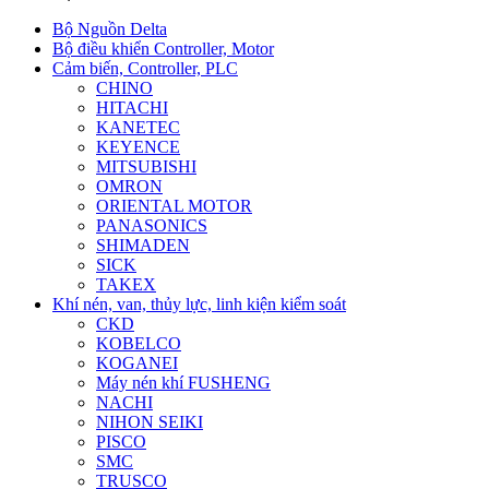
Bộ Nguồn Delta
Bộ điều khiển Controller, Motor
Cảm biến, Controller, PLC
CHINO
HITACHI
KANETEC
KEYENCE
MITSUBISHI
OMRON
ORIENTAL MOTOR
PANASONICS
SHIMADEN
SICK
TAKEX
Khí nén, van, thủy lực, linh kiện kiểm soát
CKD
KOBELCO
KOGANEI
Máy nén khí FUSHENG
NACHI
NIHON SEIKI
PISCO
SMC
TRUSCO