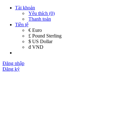
Tài khoản
Yêu thích (0)
Thanh toán
Tiền tệ
€ Euro
£ Pound Sterling
$ US Dollar
đ VND
Đăng nhập
Đăng ký