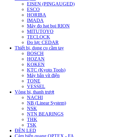
EISEN (PINGAUGED)
ESCO
HORIBA
IMADA
Máy đo hạt bụi RION
MITUTOYO
TECLOCK
Đo lực CEDAR
Thiết bị, dụng cụ cầm tay
BOSCH
HOZAN
KOKEN
KTC (Kyoto Tools)
Máy bắn vít điện
TONE
VESSEL
Vòng bi, thanh trượt
NACHI
NB (Linear System)
NSK
NTN BEARINGS
THK
TSK
ĐÈN LED
Cảm biến quang OPTEX - FA