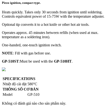
Piezo ignition, compact type.
Heats quickly. Takes only 30 seconds from ignition until soldering.
Controls equivalent power of 15-75W with the temperature adjuster.
Optional tip converts it to a hot knife or other hot air tools.
Operates approx. 45 minutes between refills (when used at max.
temperature as a soldering iron).
One-handed, one-touch ignition switch.
NOTE
: Fill with gas before use.
GP-510ST
:Must be used with the
GP-510HT
.
SPECIFICATIONS
Nhiệt độ cài đặt
580°C
THÔNG SỐ CƠ BẢN
Model
GP-510
Không có đánh giá nào cho sản phẩm này.