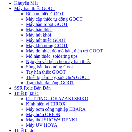
Khuyến Mãi
Máy hàn thiếc GOOT
Bể hàn thiếc GOOT
Máy cấp thiếc tự động GOOT
Máy hàn robot GOOT
Máy hàn thiếc
Máy hút khói
Máy hút thiếc GOOT
Máy khò nóng GOOT
Máy đo nhiệt độ mỏ hàn, điện trở GOOT
Mỏ hàn thiếc, soldering tips
Nguyên vật liệu cho máy hàn thiếc
Súng bắn keo nóng Goot
Tay hàn thiếc GOOT
Thiết bị cầm tay, sửa chữa GOOT
Trạm hàn đa năng GOOT
SSR Role Bán Dẫn
Thiết bị khác
CUTTING - OKAZAKI SEIKO
Kính hiển vi HIROX
Máy bơm công nghiệp EBARA
Máy bơm ORION
Máy thổi SHOWA DENKI
Máy UV HOYA
Thiết bị đo