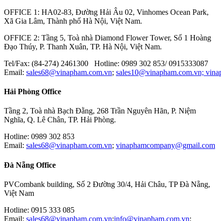
MITOTUYO
OFFICE 1: HA02-83, Đường Hải Âu 02, Vinhomes Ocean Park,
Xã Gia Lâm, Thành phố Hà Nội, Việt Nam.
OFFICE 2: Tầng 5, Toà nhà Diamond Flower Tower, Số 1 Hoàng
Đạo Thúy, P. Thanh Xuân, TP. Hà Nội, Việt Nam.
Tel/Fax: (84-274) 2461300 Hotline: 0989 302 853/ 0915333087
Email:
sales68@vinapham.com.vn
;
sales10@vinapham.com.vn;
vin
Hải Phòng Office
Tầng 2, Toà nhà Bạch Đằng, 268 Trần Nguyên Hãn, P. Niệm
Nghĩa, Q. Lê Chân, TP. Hải Phòng.
Hotline: 0989 302 853
Email:
sales68@vinapham.com.vn
;
vinaphamcompany@gmail.com
Đà Nẵng Office
PVCombank building, Số 2 Đường 30/4, Hải Châu, TP Đà Nẵng,
Việt Nam
Hotline: 0915 333 085
Email:
sales68@vinapham.com.vn
;
info@vinapham.com.vn
;