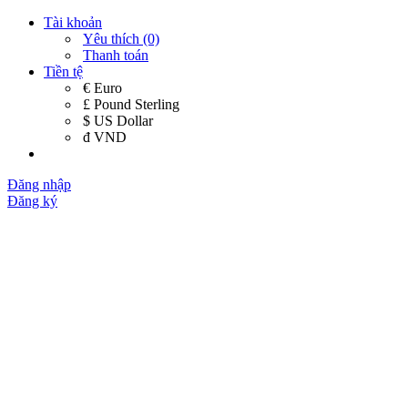
Tài khoản
Yêu thích (0)
Thanh toán
Tiền tệ
€ Euro
£ Pound Sterling
$ US Dollar
đ VND
Đăng nhập
Đăng ký