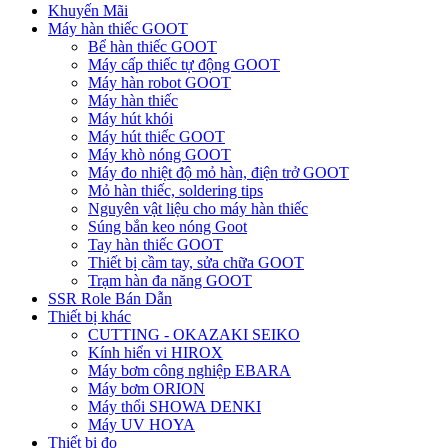
Khuyến Mãi
Máy hàn thiếc GOOT
Bể hàn thiếc GOOT
Máy cấp thiếc tự động GOOT
Máy hàn robot GOOT
Máy hàn thiếc
Máy hút khói
Máy hút thiếc GOOT
Máy khò nóng GOOT
Máy đo nhiệt độ mỏ hàn, điện trở GOOT
Mỏ hàn thiếc, soldering tips
Nguyên vật liệu cho máy hàn thiếc
Súng bắn keo nóng Goot
Tay hàn thiếc GOOT
Thiết bị cầm tay, sửa chữa GOOT
Trạm hàn đa năng GOOT
SSR Role Bán Dẫn
Thiết bị khác
CUTTING - OKAZAKI SEIKO
Kính hiển vi HIROX
Máy bơm công nghiệp EBARA
Máy bơm ORION
Máy thổi SHOWA DENKI
Máy UV HOYA
Thiết bị đo