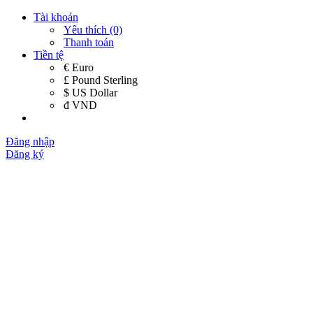
Tài khoản
Yêu thích (0)
Thanh toán
Tiền tệ
€ Euro
£ Pound Sterling
$ US Dollar
đ VND
Đăng nhập
Đăng ký