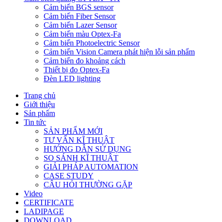
Cảm biến BGS sensor
Cảm biến Fiber Sensor
Cảm biến Lazer Sensor
Cảm biến màu Optex-Fa
Cảm biến Photoelectric Sensor
Cảm biến Vision Camera phát hiện lỗi sản phẩm
Cảm biến đo khoảng cách
Thiết bị đo Optex-Fa
Đèn LED lighting
Trang chủ
Giới thiệu
Sản phẩm
Tin tức
SẢN PHẨM MỚI
TƯ VẤN KĨ THUẬT
HƯỚNG DẪN SỬ DỤNG
SO SÁNH KĨ THUẬT
GIẢI PHÁP AUTOMATION
CASE STUDY
CÂU HỎI THƯỜNG GẶP
Video
CERTIFICATE
LADIPAGE
DOWNLOAD