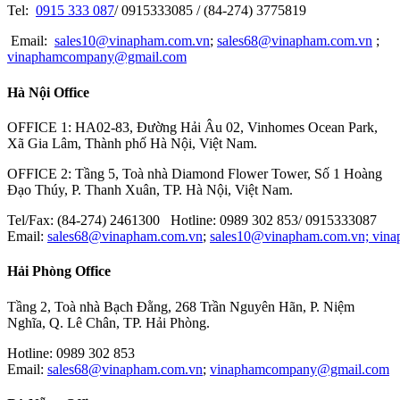
Kyoritsu
Tel:
0915 333 087
/ 0915333085 / (84-274) 3775819
MISUSHIBI
Email:
sales10@vinapham.com.vn
;
sales68@vinapham.com.vn
;
vinaphamcompany@gmail.com
GOOT
Hà Nội Office
OPTEX-FA
MITOTUYO
OFFICE 1: HA02-83, Đường Hải Âu 02, Vinhomes Ocean Park,
Xã Gia Lâm, Thành phố Hà Nội, Việt Nam.
OFFICE 2: Tầng 5, Toà nhà Diamond Flower Tower, Số 1 Hoàng
Đạo Thúy, P. Thanh Xuân, TP. Hà Nội, Việt Nam.
Tel/Fax: (84-274) 2461300 Hotline: 0989 302 853/ 0915333087
Email:
sales68@vinapham.com.vn
;
sales10@vinapham.com.vn;
vin
Hải Phòng Office
Tầng 2, Toà nhà Bạch Đằng, 268 Trần Nguyên Hãn, P. Niệm
Nghĩa, Q. Lê Chân, TP. Hải Phòng.
Hotline: 0989 302 853
Email:
sales68@vinapham.com.vn
;
vinaphamcompany@gmail.com