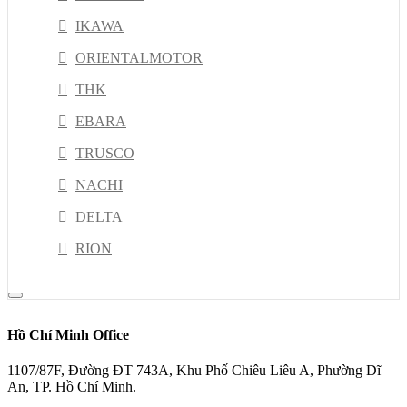
IKAWA
ORIENTALMOTOR
THK
EBARA
TRUSCO
NACHI
DELTA
RION
NSK
PISCO
Hồ Chí Minh Office
HIOKI
1107/87F, Đường ĐT 743A, Khu Phố Chiêu Liêu A, Phường Dĩ
JEL
An, TP. Hồ Chí Minh.