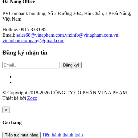
Đà Nẵng Office
PVCombank building, Số 2 Đường 30/4, Hải Châu, TP Đà Nẵng,
Việt Nam
Hotline: 0915 333 085
Email:
sales68@vinapham.com.vn
;
info@vinapham.com.vn
;
vinaphamcompany@gmail.com
Đăng ký nhận tin
Đăng ký!
© Copyright 2018-2026 CÔNG TY CỔ PHẦN VI NA PHẠM.
Thiết kế bởi
Zozo
×
Giỏ hàng
Tiến hành thanh toán
Tiếp tục mua hàng