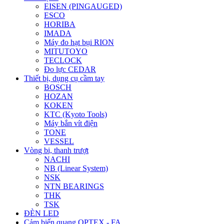
EISEN (PINGAUGED)
ESCO
HORIBA
IMADA
Máy đo hạt bụi RION
MITUTOYO
TECLOCK
Đo lực CEDAR
Thiết bị, dụng cụ cầm tay
BOSCH
HOZAN
KOKEN
KTC (Kyoto Tools)
Máy bắn vít điện
TONE
VESSEL
Vòng bi, thanh trượt
NACHI
NB (Linear System)
NSK
NTN BEARINGS
THK
TSK
ĐÈN LED
Cảm biến quang OPTEX - FA