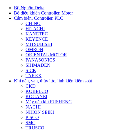
Bộ Nguồn Delta
Bộ điều khiển Controller, Motor
Cảm biến, Controller, PLC
CHINO
HITACHI
KANETEC
KEYENCE
MITSUBISHI
OMRON
ORIENTAL MOTOR
PANASONICS
SHIMADEN
SICK
TAKEX
Khí nén, van, thủy lực, linh kiện kiểm soát
CKD
KOBELCO
KOGANEI
Máy nén khí FUSHENG
NACHI
NIHON SEIKI
PISCO
SMC
TRUSCO