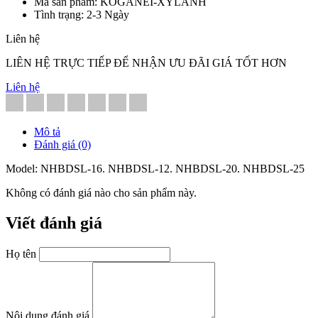
Mã sản phẩm: KOGANEI-XYLANH
Tình trạng: 2-3 Ngày
Liên hệ
LIÊN HỆ TRỰC TIẾP ĐỂ NHẬN ƯU ĐÃI GIÁ TỐT HƠN
Liên hệ
Mô tả
Đánh giá (0)
Model: NHBDSL-16. NHBDSL-12. NHBDSL-20. NHBDSL-25
Không có đánh giá nào cho sản phẩm này.
Viết đánh giá
Họ tên
Nội dung đánh giá